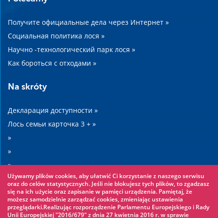
Получите официальные дела через Интернет »
Социальная политика лося »
Научно -технологический парк лося »
Как бороться с отходами »
Na skróty
Декларация доступности »
Лось семьи карточка 3 + »
»
»
»
Używamy plików cookies, aby ułatwić Ci korzystanie z naszego serwisu
»
oraz do celów statystycznych. Jeśli nie blokujesz tych plików, to zgadzasz
się na ich użycie oraz zapisanie w pamięci urządzenia. Pamiętaj, że
możesz samodzielnie zarządzać cookies, zmieniając ustawienia
Warto zobaczyć
przeglądarki.Realizując rozporządzenie Parlamentu Europejskiego i Rady
Unii Europejskiej "2016/679" z dnia 27 kwietnia 2016 r. w sprawie