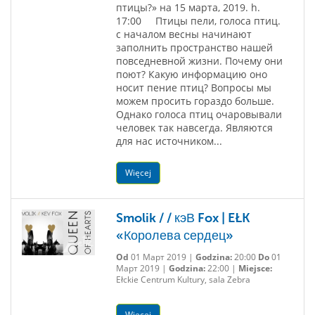
птицы?» на 15 марта, 2019. h.
17:00 Птицы пели, голоса птиц.
с началом весны начинают
заполнить пространство нашей
повседневной жизни. Почему они
поют? Какую информацию оно
носит пение птиц? Вопросы мы
можем просить гораздо больше.
Однако голоса птиц очаровывали
человек так навсегда. Являются
для нас источником...
Więcej
Smolik / / кэВ Fox | EŁK
«Королева сердец»
Od
01 Март 2019 |
Godzina:
20:00
Do
01
Март 2019 |
Godzina:
22:00 |
Miejsce:
Ełckie Centrum Kultury, sala Zebra
Więcej