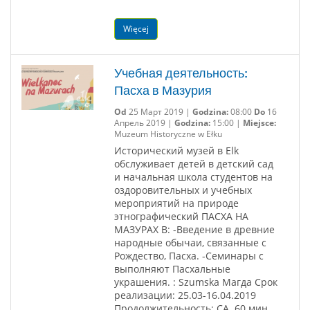
Więcej
Учебная деятельность:
Пасха в Мазурия
Od
25 Март 2019 |
Godzina:
08:00
Do
16
Апрель 2019 |
Godzina:
15:00 |
Miejsce:
Muzeum Historyczne w Ełku
Исторический музей в Elk
обслуживает детей в детский сад
и начальная школа студентов на
оздоровительных и учебных
мероприятий на природе
этнографический ПАСХА НА
МАЗУРАХ В: -Введение в древние
народные обычаи, связанные с
Рождество, Пасха. -Семинары с
выполняют Пасхальные
украшения. : Szumska Магда Срок
реализации: 25.03-16.04.2019
Продолжительность: CA. 60 мин.