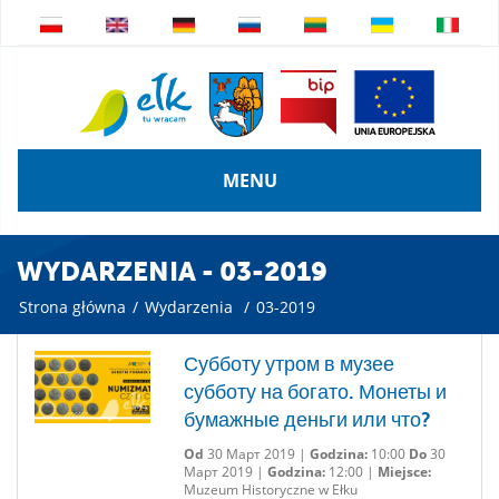
MENU
WYDARZENIA - 03-2019
Strona główna
/
Wydarzenia
/
03-2019
Субботу утром в музее
субботу на богато. Монеты и
бумажные деньги или что?
Od
30 Март 2019 |
Godzina:
10:00
Do
30
Март 2019 |
Godzina:
12:00 |
Miejsce:
Muzeum Historyczne w Ełku