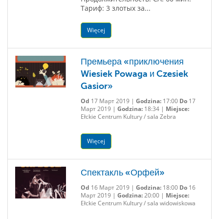
Тариф: 3 злотых за...
Więcej
Премьера «приключения
Wiesiek Powaga и Czesiek
Gasior»
Od
17 Март 2019 |
Godzina:
17:00
Do
17
Март 2019 |
Godzina:
18:34 |
Miejsce:
Ełckie Centrum Kultury / sala Zebra
Więcej
Спектакль «Орфей»
Od
16 Март 2019 |
Godzina:
18:00
Do
16
Март 2019 |
Godzina:
20:00 |
Miejsce:
Ełckie Centrum Kultury / sala widowiskowa