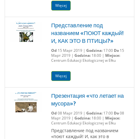
Więcej
Представление под
названием «ПОЮТ каждый!
И, КАК ЭТО В ПТИЦЫ?»
Od
15 Март 2019 |
Godzina:
17:00
Do
15
Март 2019 |
Godzina:
18:00 |
Miejsce:
Centrum Edukacji Ekologicznej w Ełku
Więcej
Презентация «что летает на
мусора»?
Od
08 Март 2019 |
Godzina:
17:00
Do
08
Март 2019 |
Godzina:
18:00 |
Miejsce:
Centrum Edukacji Ekologicznej w Ełku
Представление под названием
«поют каждый! И, как это в