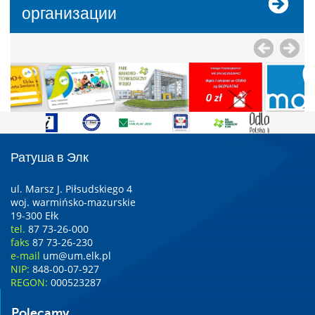
организации
Ратуша в Элк
ul. Marsz J. Piłsudskiego 4
woj. warmińsko-mazurskie
19-300 Ełk
tel.
87 73-26-000
faks
87 73-26-230
e-mail
um@um.elk.pl
NIP:
848-00-07-927
REGON:
000523287
Polecamy