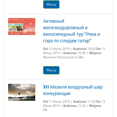
Więcej
Активный
железнодорожный и
велосипедный тур "Река и
гора по следам татар"
Od
13 Июль 2019 |
Godzina:
10:00
Do
13
Июль 2019 |
Godzina:
16:00 |
Miejsce:
Muzeum Historyczne w Ełku
Więcej
XII Мазили воздушный шар
конкуренции
Od
11 Июль 2019 |
Godzina:
11:26
Do
13
Июль 2019 |
Godzina:
11:26 |
Miejsce:
Ełk