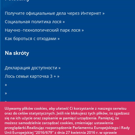
Получите официальные дела через Интернет »
Социальная политика лося »
Научно -технологический парк лося »
Как бороться с отходами »
Na skróty
Декларация доступности »
Лось семьи карточка 3 + »
»
»
»
Używamy plików cookies, aby ułatwić Ci korzystanie z naszego serwisu
»
oraz do celów statystycznych. Jeśli nie blokujesz tych plików, to zgadzasz
się na ich użycie oraz zapisanie w pamięci urządzenia. Pamiętaj, że
możesz samodzielnie zarządzać cookies, zmieniając ustawienia
Warto zobaczyć
przeglądarki.Realizując rozporządzenie Parlamentu Europejskiego i Rady
Unii Europejskiej "2016/679" z dnia 27 kwietnia 2016 r. w sprawie