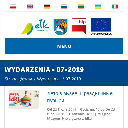
MENU
WYDARZENIA - 07-2019
Strona główna
/
Wydarzenia
/
07-2019
Лето в музее: Праздничные
пузыри
Od
23 Июль 2019 |
Godzina:
10:00
Do
23
Июль 2019 |
Godzina:
14:00 |
Miejsce:
Muzeum Historyczne w Ełku