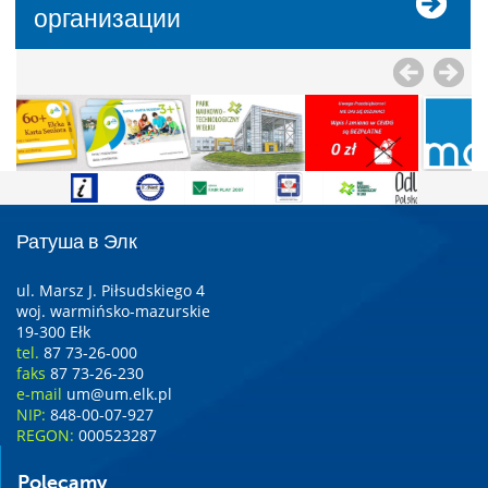
организации
Ратуша в Элк
ul. Marsz J. Piłsudskiego 4
woj. warmińsko-mazurskie
19-300 Ełk
tel.
87 73-26-000
faks
87 73-26-230
e-mail
um@um.elk.pl
NIP:
848-00-07-927
REGON:
000523287
Polecamy