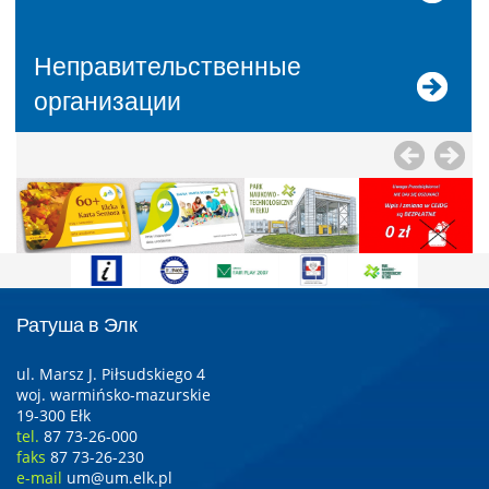
Неправительственные
организации
Ратуша в Элк
ul. Marsz J. Piłsudskiego 4
woj. warmińsko-mazurskie
19-300 Ełk
tel.
87 73-26-000
faks
87 73-26-230
e-mail
um@um.elk.pl