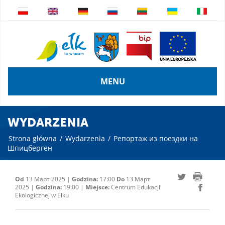
MENU
WYDARZENIA
Strona główna
/
Wydarzenia
/
Репортаж из поездки на
Шпицберген
Od
13 Март 2025 |
Godzina:
17:00
Do
13 Март
2025 |
Godzina:
19:00 |
Miejsce:
Centrum Edukacji
Ekologicznej w Ełku