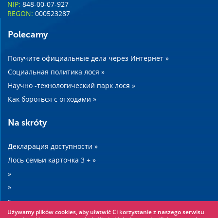
NIP:
848-00-07-927
REGON:
000523287
Polecamy
Получите официальные дела через Интернет »
Социальная политика лося »
Научно -технологический парк лося »
Как бороться с отходами »
Na skróty
Декларация доступности »
Лось семьи карточка 3 + »
»
»
»
Używamy plików cookies, aby ułatwić Ci korzystanie z naszego serwisu
»