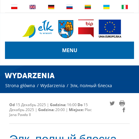
MENU
WYDARZENIA
Strona główna
/
Wydarzenia
/
Элк, полный блеска
Od
15 Декабрь 2025 |
Godzina:
16:00
Do
15
Декабрь 2025 |
Godzina:
20:00 |
Miejsce:
Plac
Jana Pawła II