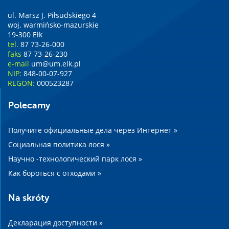
ul. Marsz J. Piłsudskiego 4
woj. warmińsko-mazurskie
19-300 Ełk
tel.
87 73-26-000
faks
87 73-26-230
e-mail
um@um.elk.pl
NIP:
848-00-07-927
REGON:
000523287
Polecamy
Получите официальные дела через Интернет »
Социальная политика лося »
Научно -технологический парк лося »
Как бороться с отходами »
Na skróty
Декларация доступности »