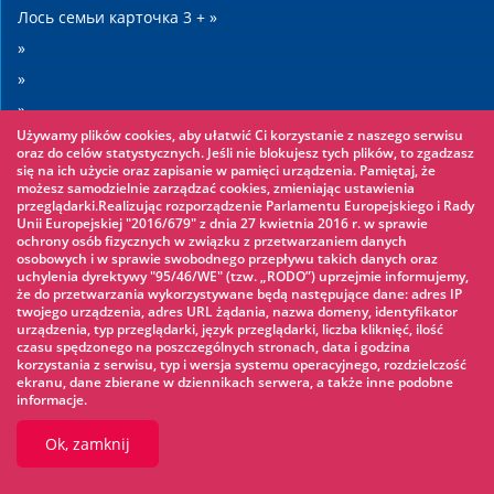
Лось семьи карточка 3 + »
»
»
»
Używamy plików cookies, aby ułatwić Ci korzystanie z naszego serwisu
»
oraz do celów statystycznych. Jeśli nie blokujesz tych plików, to zgadzasz
się na ich użycie oraz zapisanie w pamięci urządzenia. Pamiętaj, że
możesz samodzielnie zarządzać cookies, zmieniając ustawienia
Warto zobaczyć
przeglądarki.Realizując rozporządzenie Parlamentu Europejskiego i Rady
Unii Europejskiej "2016/679" z dnia 27 kwietnia 2016 r. w sprawie
ochrony osób fizycznych w związku z przetwarzaniem danych
Веревочный парк »
osobowych i w sprawie swobodnego przepływu takich danych oraz
uchylenia dyrektywy "95/46/WE" (tzw. „RODO”) uprzejmie informujemy,
Водный парк »
że do przetwarzania wykorzystywane będą następujące dane: adres IP
Ледовый каток »
twojego urządzenia, adres URL żądania, nazwa domeny, identyfikator
urządzenia, typ przeglądarki, język przeglądarki, liczba kliknięć, ilość
KINOECK »
czasu spędzonego na poszczególnych stronach, data i godzina
korzystania z serwisu, typ i wersja systemu operacyjnego, rozdzielczość
Музей »
ekranu, dane zbierane w dziennikach serwera, a także inne podobne
informacje.
Ok, zamknij
© 2026 UM Ełk