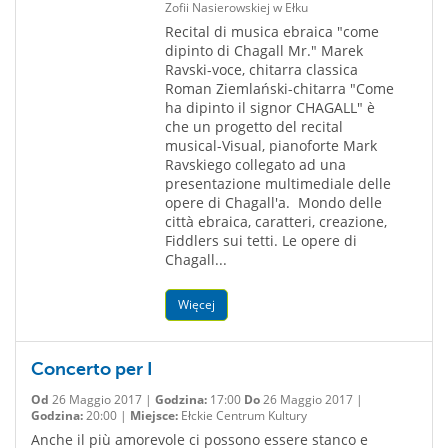
Zofii Nasierowskiej w Ełku
Recital di musica ebraica "come
dipinto di Chagall Mr." Marek
Ravski-voce, chitarra classica
Roman Ziemlański-chitarra "Come
ha dipinto il signor CHAGALL" è
che un progetto del recital
musical-Visual, pianoforte Mark
Ravskiego collegato ad una
presentazione multimediale delle
opere di Chagall'a. ​ Mondo delle
città ebraica, caratteri, creazione,
Fiddlers sui tetti. Le opere di
Chagall...
Więcej
Concerto per I
Od
26 Maggio 2017 |
Godzina:
17:00
Do
26 Maggio 2017 |
Godzina:
20:00 |
Miejsce:
Ełckie Centrum Kultury
Anche il più amorevole ci possono essere stanco e