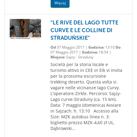
Więcej
"LE RIVE DEL LAGO TUTTE
CURVE E LE COLLINE DI
STRADUŃSKIE"
Od
07 Maggio 2017 |
Godzina:
13:10
Do
07 Maggio 2017 |
Godzina:
18:54 |
Miejsce:
Sajzy - Straduny
Società per la storia locale e
turismo attivo in CEE in Elk vi invita
per la prossima escursione
trekking deserto. Questa volta si
vagare nelle vicinanze lago Curvy.
L'operatore-Zirkle. Percorso: Sajzy-
Lago curve-Straduny (ca. 15 km).
Data: 7 maggio (domenica) Avviare
in Sajzach: h. 13:10 Accesso alla
Size: MZK autobus linea n. 3:
biglietto prezzo MZK-4,60 zł UL.
Dąbrowski...