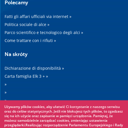
Polecamy
Fatti gli affari ufficiali via internet »
Politica sociale di alce »
Parco scientifico e tecnologico degli alci »
Come trattare con i rifiuti »
Na skróty
Dichiarazione di disponibilità »
Carta famiglia Elk 3 + »
»
»
»
Używamy plików cookies, aby ułatwić Ci korzystanie z naszego serwisu
»
oraz do celów statystycznych. Jeśli nie blokujesz tych plików, to zgadzasz
się na ich użycie oraz zapisanie w pamięci urządzenia. Pamiętaj, że
możesz samodzielnie zarządzać cookies, zmieniając ustawienia
Warto zobaczyć
przeglądarki.Realizując rozporządzenie Parlamentu Europejskiego i Rady