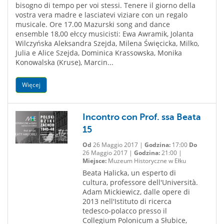
bisogno di tempo per voi stessi. Tenere il giorno della
vostra vera madre e lasciatevi viziare con un regalo
musicale. Ore 17.00 Mazurski song and dance
ensemble 18,00 ełccy musicisti: Ewa Awramik, Jolanta
Wilczyńska Aleksandra Szejda, Milena Święcicka, Milko,
Julia e Alice Szejda, Dominica Krassowska, Monika
Konowalska (Kruse), Marcin...
Więcej
Incontro con Prof. ssa Beata
15
Od
26 Maggio 2017 |
Godzina:
17:00
Do
26 Maggio 2017 |
Godzina:
21:00 |
Miejsce:
Muzeum Historyczne w Ełku
Beata Halicka, un esperto di
cultura, professore dell'Università.
Adam Mickiewicz, dalle opere di
2013 nell'Istituto di ricerca
tedesco-polacco presso il
Collegium Polonicum a Słubice,