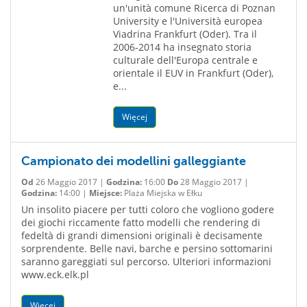
un'unità comune Ricerca di Poznan
University e l'Università europea
Viadrina Frankfurt (Oder). Tra il
2006-2014 ha insegnato storia
culturale dell'Europa centrale e
orientale il EUV in Frankfurt (Oder),
e...
Więcej
Campionato dei modellini galleggiante
Od
26 Maggio 2017 |
Godzina:
16:00
Do
28 Maggio 2017 |
Godzina:
14:00 |
Miejsce:
Plaża Miejska w Ełku
Un insolito piacere per tutti coloro che vogliono godere
dei giochi riccamente fatto modelli che rendering di
fedeltà di grandi dimensioni originali è decisamente
sorprendente. Belle navi, barche e persino sottomarini
saranno gareggiati sul percorso. Ulteriori informazioni
www.eck.elk.pl
Więcej