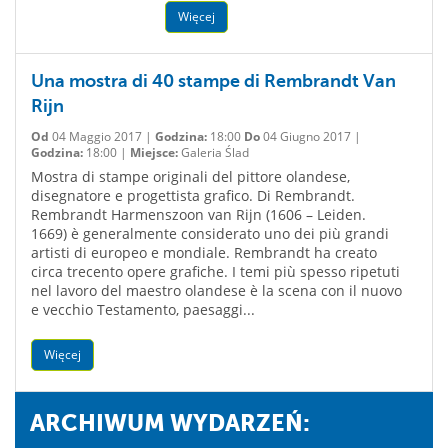
Więcej
Una mostra di 40 stampe di Rembrandt Van
Rijn
Od
04 Maggio 2017 |
Godzina:
18:00
Do
04 Giugno 2017 |
Godzina:
18:00 |
Miejsce:
Galeria Ślad
Mostra di stampe originali del pittore olandese,
disegnatore e progettista grafico. Di Rembrandt.
Rembrandt Harmenszoon van Rijn (1606 – Leiden.
1669) è generalmente considerato uno dei più grandi
artisti di europeo e mondiale. Rembrandt ha creato
circa trecento opere grafiche. I temi più spesso ripetuti
nel lavoro del maestro olandese è la scena con il nuovo
e vecchio Testamento, paesaggi...
Więcej
ARCHIWUM WYDARZEŃ: