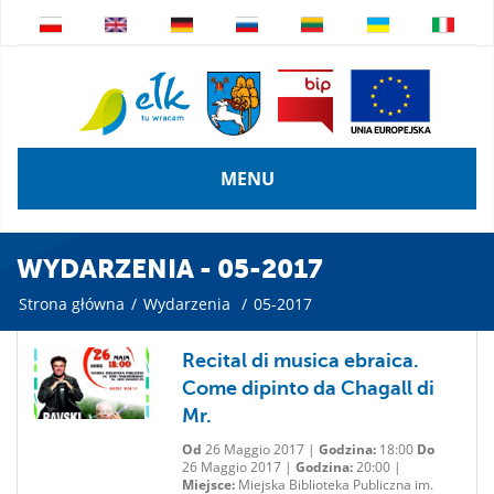
MENU
WYDARZENIA - 05-2017
Strona główna
/
Wydarzenia
/
05-2017
Recital di musica ebraica.
Come dipinto da Chagall di
Mr.
Od
26 Maggio 2017 |
Godzina:
18:00
Do
26 Maggio 2017 |
Godzina:
20:00 |
Miejsce:
Miejska Biblioteka Publiczna im.