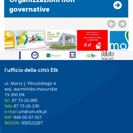
governative
l'ufficio della città Ełk
ul. Marsz J. Piłsudskiego 4
woj. warmińsko-mazurskie
19-300 Ełk
tel.
87 73-26-000
faks
87 73-26-230
e-mail
um@um.elk.pl
NIP:
848-00-07-927
REGON:
000523287