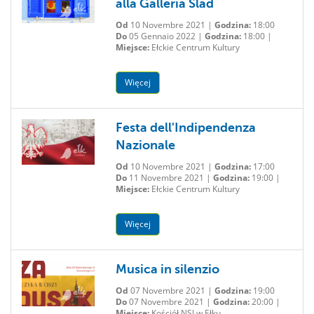
alla Galleria Ślad
Od
10 Novembre 2021 |
Godzina:
18:00
Do
05 Gennaio 2022 |
Godzina:
18:00 |
Miejsce:
Ełckie Centrum Kultury
Więcej
Festa dell'Indipendenza
Nazionale
Od
10 Novembre 2021 |
Godzina:
17:00
Do
11 Novembre 2021 |
Godzina:
19:00 |
Miejsce:
Ełckie Centrum Kultury
Więcej
Musica in silenzio
Od
07 Novembre 2021 |
Godzina:
19:00
Do
07 Novembre 2021 |
Godzina:
20:00 |
Miejsce:
Kościół NSJ w Ełku