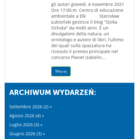
gli autori giovedì, 4 novembre 2021
Ore 17:00.m. Centro di educazione
ambientale a Ełk Stanisław
Łubieński gestisce il blog "Dzika
Ochota" da molti anni. È un
divulgatore della natura, un
ornitologo e autore di libri, l'ultimo
dei quali sulla spazzatura ha
ricevuto il premio principale nel
concorso Planet Izabelin...
Więcej
ARCHIWUM WYDARZEŃ:
Settembre 2026 (2) »
Agosto 2026 (4) »
Luglio 2026 (3) »
Giugno 2026 (3) »