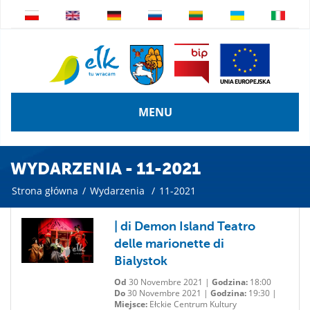
MENU
WYDARZENIA - 11-2021
Strona główna
/
Wydarzenia
/
11-2021
| di Demon Island Teatro
delle marionette di
Bialystok
Od
30 Novembre 2021 |
Godzina:
18:00
Do
30 Novembre 2021 |
Godzina:
19:30 |
Miejsce:
Ełckie Centrum Kultury