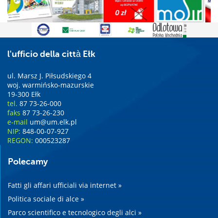
l'ufficio della città Ełk
ul. Marsz J. Piłsudskiego 4
woj. warmińsko-mazurskie
19-300 Ełk
tel.
87 73-26-000
faks
87 73-26-230
e-mail
um@um.elk.pl
NIP:
848-00-07-927
REGON:
000523287
Polecamy
Fatti gli affari ufficiali via internet »
Politica sociale di alce »
Parco scientifico e tecnologico degli alci »