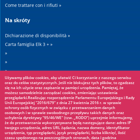
Come trattare con i rifiuti »
Na skróty
Dichiarazione di disponibilità »
Carta famiglia Elk 3 + »
»
»
»
Używamy plików cookies, aby ułatwić Ci korzystanie z naszego serwisu
»
oraz do celów statystycznych. Jeśli nie blokujesz tych plików, to zgadzasz
się na ich użycie oraz zapisanie w pamięci urządzenia. Pamiętaj, że
możesz samodzielnie zarządzać cookies, zmieniając ustawienia
Warto zobaczyć
przeglądarki.Realizując rozporządzenie Parlamentu Europejskiego i Rady
Unii Europejskiej "2016/679" z dnia 27 kwietnia 2016 r. w sprawie
ochrony osób fizycznych w związku z przetwarzaniem danych
Parco avventura »
osobowych i w sprawie swobodnego przepływu takich danych oraz
uchylenia dyrektywy "95/46/WE" (tzw. „RODO”) uprzejmie informujemy,
Parco acquatico »
że do przetwarzania wykorzystywane będą następujące dane: adres IP
Pattinaggio sul ghiaccio »
twojego urządzenia, adres URL żądania, nazwa domeny, identyfikator
urządzenia, typ przeglądarki, język przeglądarki, liczba kliknięć, ilość
KINOECK »
czasu spędzonego na poszczególnych stronach, data i godzina