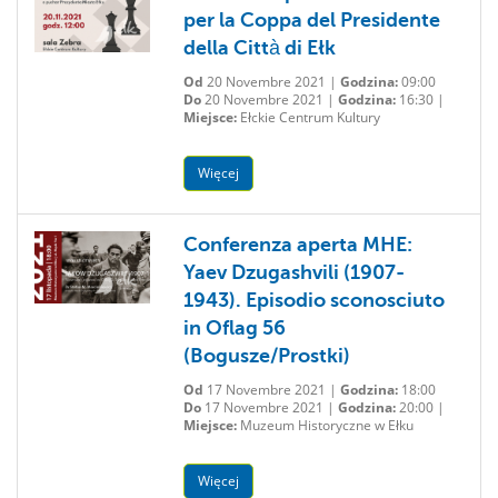
per la Coppa del Presidente
della Città di Ełk
Od
20 Novembre 2021 |
Godzina:
09:00
Do
20 Novembre 2021 |
Godzina:
16:30 |
Miejsce:
Ełckie Centrum Kultury
Więcej
Conferenza aperta MHE:
Yaev Dzugashvili (1907-
1943). Episodio sconosciuto
in Oflag 56
(Bogusze/Prostki)
Od
17 Novembre 2021 |
Godzina:
18:00
Do
17 Novembre 2021 |
Godzina:
20:00 |
Miejsce:
Muzeum Historyczne w Ełku
Więcej