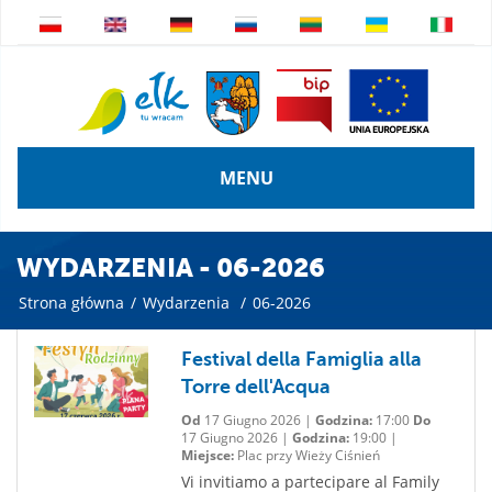
MENU
WYDARZENIA - 06-2026
Strona główna
/
Wydarzenia
/
06-2026
Festival della Famiglia alla
Torre dell'Acqua
Od
17 Giugno 2026 |
Godzina:
17:00
Do
17 Giugno 2026 |
Godzina:
19:00 |
Miejsce:
Plac przy Wieży Ciśnień
Vi invitiamo a partecipare al Family