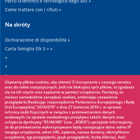
Parco scientifico e tecnologico degli alci »
Come trattare con i rifiuti »
Na skróty
Dichiarazione di disponibilità »
Carta famiglia Elk 3 + »
»
»
»
Używamy plików cookies, aby ułatwić Ci korzystanie z naszego serwisu
»
oraz do celów statystycznych. Jeśli nie blokujesz tych plików, to zgadzasz
się na ich użycie oraz zapisanie w pamięci urządzenia. Pamiętaj, że
możesz samodzielnie zarządzać cookies, zmieniając ustawienia
Warto zobaczyć
przeglądarki.Realizując rozporządzenie Parlamentu Europejskiego i Rady
Unii Europejskiej "2016/679" z dnia 27 kwietnia 2016 r. w sprawie
ochrony osób fizycznych w związku z przetwarzaniem danych
Parco avventura »
osobowych i w sprawie swobodnego przepływu takich danych oraz
uchylenia dyrektywy "95/46/WE" (tzw. „RODO”) uprzejmie informujemy,
Parco acquatico »
że do przetwarzania wykorzystywane będą następujące dane: adres IP
Pattinaggio sul ghiaccio »
twojego urządzenia, adres URL żądania, nazwa domeny, identyfikator
urządzenia, typ przeglądarki, język przeglądarki, liczba kliknięć, ilość