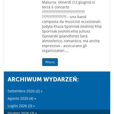
Masuria. Venerdì (12 giugno) si
terrà il concerto
????????????????????????????
???????????????? - una band
composta da musicisti eccezionali:
Judyta Kluza-Sporniak (violino) Filip
Sporniak (violoncello) Juliusz
Goniarski (pianoforte) Sarà
atmosferico, romantico, ma anche
espressivo - assicurano gli
organizzatori....
Więcej
ARCHIWUM WYDARZEŃ:
Settembre 2026 (2) »
Agosto 2026 (4) »
Luglio 2026 (3) »
Giugno 2026 (3) »