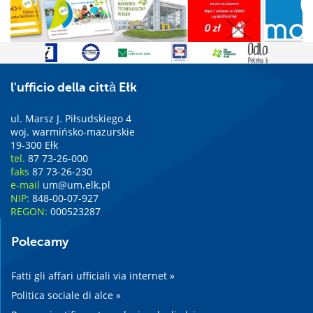
l'ufficio della città Ełk
ul. Marsz J. Piłsudskiego 4
woj. warmińsko-mazurskie
19-300 Ełk
tel.
87 73-26-000
faks
87 73-26-230
e-mail
um@um.elk.pl
NIP:
848-00-07-927
REGON:
000523287
Polecamy
Fatti gli affari ufficiali via internet »
Politica sociale di alce »