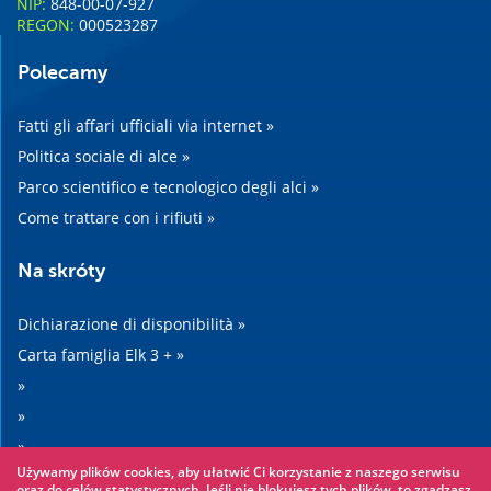
NIP:
848-00-07-927
REGON:
000523287
Polecamy
Fatti gli affari ufficiali via internet »
Politica sociale di alce »
Parco scientifico e tecnologico degli alci »
Come trattare con i rifiuti »
Na skróty
Dichiarazione di disponibilità »
Carta famiglia Elk 3 + »
»
»
»
Używamy plików cookies, aby ułatwić Ci korzystanie z naszego serwisu
»
oraz do celów statystycznych. Jeśli nie blokujesz tych plików, to zgadzasz