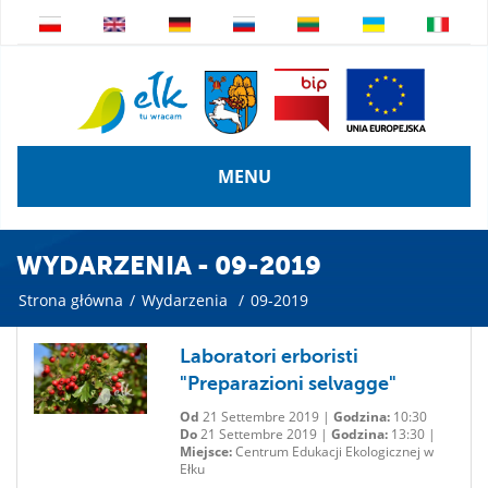
MENU
WYDARZENIA - 09-2019
Strona główna
/
Wydarzenia
/
09-2019
Laboratori erboristi
"Preparazioni selvagge"
Od
21 Settembre 2019 |
Godzina:
10:30
Do
21 Settembre 2019 |
Godzina:
13:30 |
Miejsce:
Centrum Edukacji Ekologicznej w
Ełku