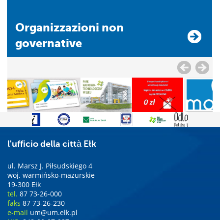
Organizzazioni non
governative
l'ufficio della città Ełk
ul. Marsz J. Piłsudskiego 4
woj. warmińsko-mazurskie
19-300 Ełk
tel.
87 73-26-000
faks
87 73-26-230
e-mail
um@um.elk.pl