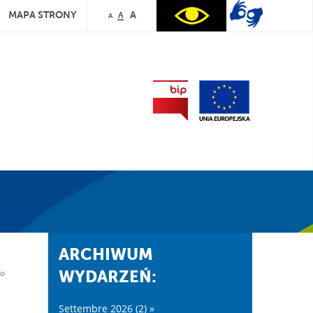
MAPA STRONY
A
A
A
ARCHIWUM
go
WYDARZEŃ:
Settembre 2026 (2) »