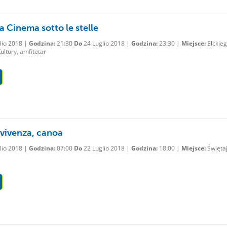
a Cinema sotto le stelle
lio 2018 |
Godzina:
21:30
Do
24 Luglio 2018 |
Godzina:
23:30 |
Miejsce:
Ełckie
ltury, amfitetar
vivenza, canoa
lio 2018 |
Godzina:
07:00
Do
22 Luglio 2018 |
Godzina:
18:00 |
Miejsce:
Świętaj