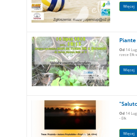
Więcej
Piante
Od
14 Lug
rzece Ełk
Więcej
"Salut
Od
14 Lug
- Ełk
Więcej