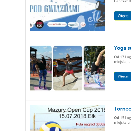
Centrum Ku
Więcej
Yoga s
Od
17 Lug
miejska, u
Więcej
Torneo
Od
15 Lug
miejska,u