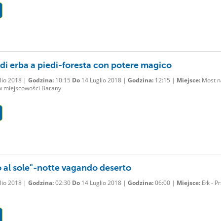
 di erba a piedi-foresta con potere magico
lio 2018 |
Godzina:
10:15
Do
14 Luglio 2018 |
Godzina:
12:15 |
Miejsce:
Most n
 w miejscowości Barany
o al sole"-notte vagando deserto
lio 2018 |
Godzina:
02:30
Do
14 Luglio 2018 |
Godzina:
06:00 |
Miejsce:
Ełk - Pr