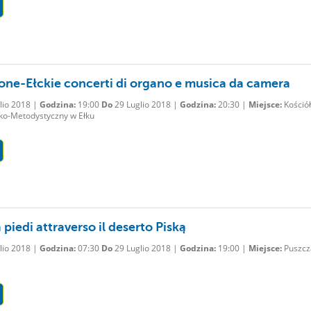
ione-Ełckie concerti di organo e musica da camera
lio 2018 |
Godzina:
19:00
Do
29 Luglio 2018 |
Godzina:
20:30 |
Miejsce:
Kościół
ko-Metodystyczny w Ełku
a piedi attraverso il deserto Piską
lio 2018 |
Godzina:
07:30
Do
29 Luglio 2018 |
Godzina:
19:00 |
Miejsce:
Puszcz