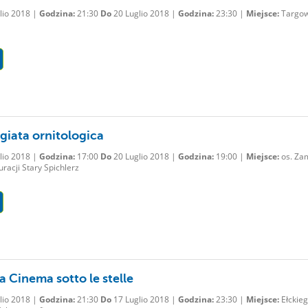
lio 2018 |
Godzina:
21:30
Do
20 Luglio 2018 |
Godzina:
23:30 |
Miejsce:
Targow
giata ornitologica
lio 2018 |
Godzina:
17:00
Do
20 Luglio 2018 |
Godzina:
19:00 |
Miejsce:
os. Za
uracji Stary Spichlerz
a Cinema sotto le stelle
lio 2018 |
Godzina:
21:30
Do
17 Luglio 2018 |
Godzina:
23:30 |
Miejsce:
Ełckie