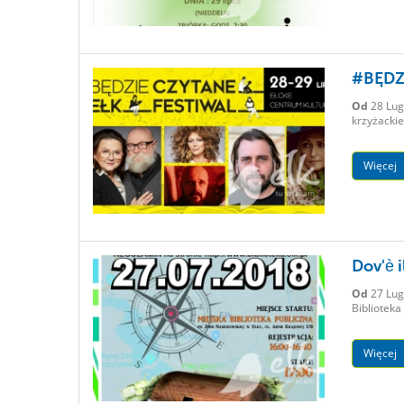
#BĘDZ
Od
28 Lug
krzyżackie
Więcej
Dov'è i
Od
27 Lug
Biblioteka
Więcej