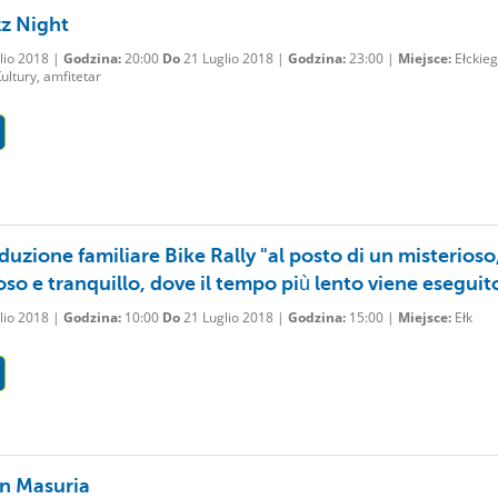
zz Night
lio 2018 |
Godzina:
20:00
Do
21 Luglio 2018 |
Godzina:
23:00 |
Miejsce:
Ełckie
ltury, amfitetar
uzione familiare Bike Rally "al posto di un misterioso
oso e tranquillo, dove il tempo più lento viene eseguit
lio 2018 |
Godzina:
10:00
Do
21 Luglio 2018 |
Godzina:
15:00 |
Miejsce:
Ełk
in Masuria