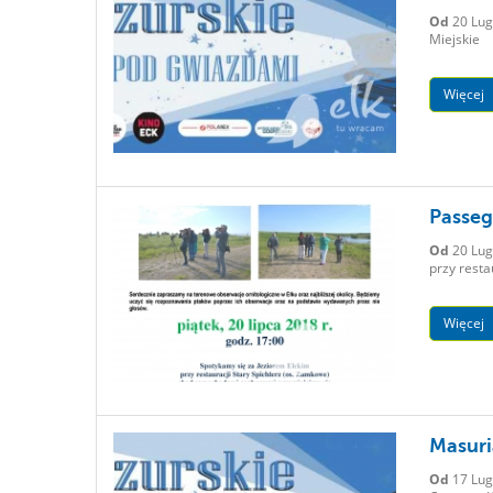
Od
20 Lug
Miejskie
Więcej
Passeg
Od
20 Lug
przy resta
Więcej
Masuri
Od
17 Lug