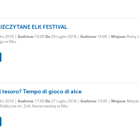
IECZYTANE ELK FESTIVAL
lio 2018 |
Godzina:
10:00
Do
29 Luglio 2018 |
Godzina:
16:00 |
Miejsce:
Ruiny 
go w Ełku
l tesoro? Tempo di gioco di alce
lio 2018 |
Godzina:
17:00
Do
27 Luglio 2018 |
Godzina:
19:00 |
Miejsce:
Miejsk
 Publiczna im. Zofii Nasierowskiej w Ełku