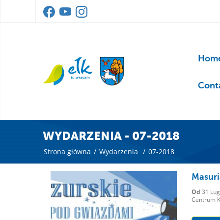
Home
Cont
WYDARZENIA - 07-2018
Strona główna
/
Wydarzenia
/
07-2018
Masuri
Od
31 Lug
Centrum Ku