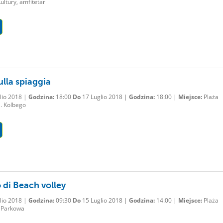
ltury, amfitetar
ulla spiaggia
lio 2018 |
Godzina:
18:00
Do
17 Luglio 2018 |
Godzina:
18:00 |
Miejsce:
Plaża
l. Kolbego
 di Beach volley
lio 2018 |
Godzina:
09:30
Do
15 Luglio 2018 |
Godzina:
14:00 |
Miejsce:
Plaża
l Parkowa