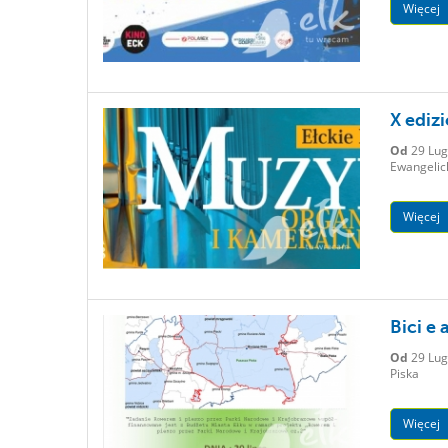
Więcej
X ediz
Od
29 Lug
Ewangelic
Więcej
Bici e 
Od
29 Lug
Piska
Więcej