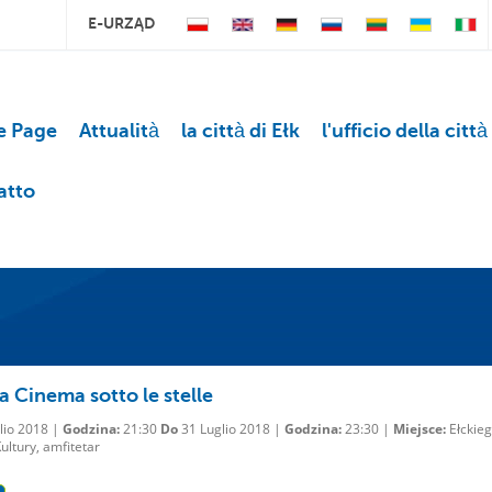
E-URZĄD
 Page
Attualità
la città di Ełk
l'ufficio della città
atto
a Cinema sotto le stelle
lio 2018 |
Godzina:
21:30
Do
31 Luglio 2018 |
Godzina:
23:30 |
Miejsce:
Ełckie
ltury, amfitetar