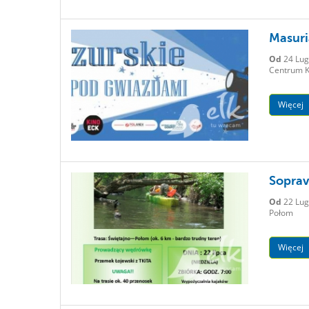
Masuri
Od
24 Lug
Centrum Ku
Więcej
Soprav
Od
22 Lug
Połom
Więcej