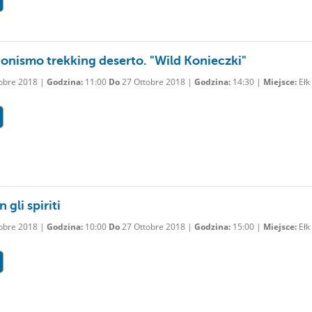
ionismo trekking deserto. "Wild Konieczki"
obre 2018 |
Godzina:
11:00
Do
27 Ottobre 2018 |
Godzina:
14:30 |
Miejsce:
Ełk
 gli spiriti
obre 2018 |
Godzina:
10:00
Do
27 Ottobre 2018 |
Godzina:
15:00 |
Miejsce:
Ełk