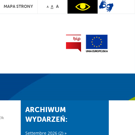
MAPA STRONY
A
A
A
ARCHIWUM
Ełk
WYDARZEŃ:
Settembre 2026 (2) »