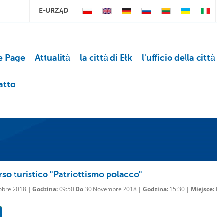
E-URZĄD
 Page
Attualità
la città di Ełk
l'ufficio della città
atto
so turistico "Patriottismo polacco"
obre 2018 |
Godzina:
09:50
Do
30 Novembre 2018 |
Godzina:
15:30 |
Miejsce: