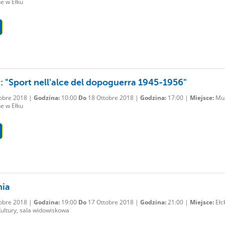
e w Ełku
: "Sport nell'alce del dopoguerra 1945-1956"
obre 2018 |
Godzina:
10:00
Do
18 Ottobre 2018 |
Godzina:
17:00 |
Miejsce:
Mu
e w Ełku
nia
obre 2018 |
Godzina:
19:00
Do
17 Ottobre 2018 |
Godzina:
21:00 |
Miejsce:
Ełc
ultury, sala widowiskowa