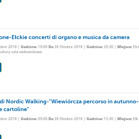
ione-Ełckie concerti di organo e musica da camera
obre 2018 |
Godzina:
19:00
Do
28 Ottobre 2018 |
Godzina:
20:30 |
Miejsce:
Ełc
ultury sala widowiskowa
di Nordic Walking-"Wiewiórcza percorso in autunno-
e cartoline"
obre 2018 |
Godzina:
09:00
Do
28 Ottobre 2018 |
Godzina:
15:30 |
Miejsce:
Ełk 