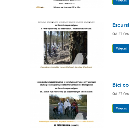
Więcej
Escurs
Od
27 Ott
Więcej
Bici con
Od
27 Ott
Więcej