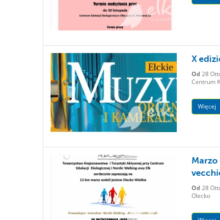
X ediz
Od
28 Ott
Centrum K
Więcej
Marzo 
vecchi
Od
28 Ott
Olecko