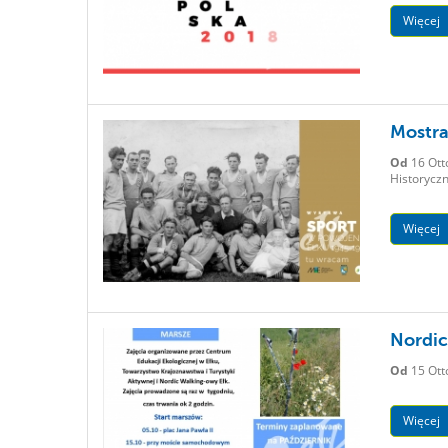
Więcej
Mostra
Od
16 Ott
Historyczn
Więcej
Nordic
Od
15 Ott
Więcej