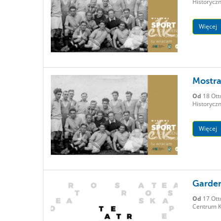
Historyczn
Więcej
Mostra
Od
18 Ott
Historyczn
Więcej
Garde
Od
17 Ott
Centrum K