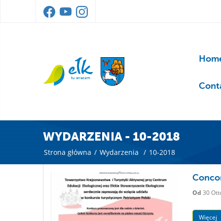
Home
Cont
WYDARZENIA - 10-2018
Strona główna
/
Wydarzenia
/
10-2018
Concor
Od
30 Ott
Więcej