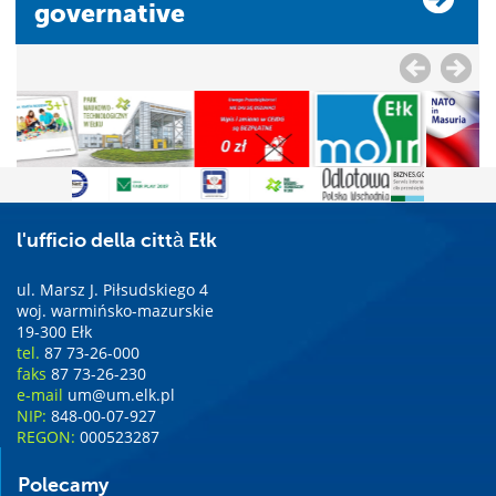
governative
l'ufficio della città Ełk
ul. Marsz J. Piłsudskiego 4
woj. warmińsko-mazurskie
19-300 Ełk
tel.
87 73-26-000
faks
87 73-26-230
e-mail
um@um.elk.pl
NIP:
848-00-07-927
REGON:
000523287
Polecamy