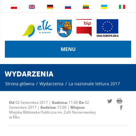
MENU
WYDARZENIA
Strona główna
/
Wydarzenia
/
La nazionale lettura 2017
Od
02 Settembre 2017 |
Godzina:
11:00
Do
02
Settembre 2017 |
Godzina:
15:00 |
Miejsce:
Miejska Biblioteka Publiczna im. Zofii Nasierowskiej
w Ełku