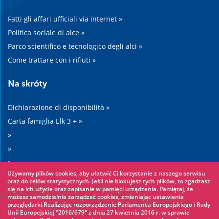
Fatti gli affari ufficiali via internet »
Politica sociale di alce »
Parco scientifico e tecnologico degli alci »
Come trattare con i rifiuti »
Na skróty
Dichiarazione di disponibilità »
Carta famiglia Elk 3 + »
»
»
»
Używamy plików cookies, aby ułatwić Ci korzystanie z naszego serwisu
»
oraz do celów statystycznych. Jeśli nie blokujesz tych plików, to zgadzasz
się na ich użycie oraz zapisanie w pamięci urządzenia. Pamiętaj, że
możesz samodzielnie zarządzać cookies, zmieniając ustawienia
Warto zobaczyć
przeglądarki.Realizując rozporządzenie Parlamentu Europejskiego i Rady
Unii Europejskiej "2016/679" z dnia 27 kwietnia 2016 r. w sprawie