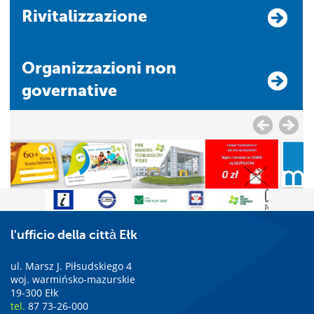
Rivitalizzazione
Organizzazioni non
governative
l'ufficio della città Ełk
ul. Marsz J. Piłsudskiego 4
woj. warmińsko-mazurskie
19-300 Ełk
tel.
87 73-26-000