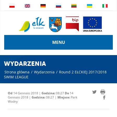
MENU
WYDARZENIA
Strona główna
/
Wydarzenia
/
Round 2 EŁCKIEJ 2017/2018
SWIM LEAGUE
Od
14 Gennaio 2018 |
Godzina:
08:27
Do
14
Gennaio 2018 |
Godzina:
08:27 |
Miejsce:
Park
Wodny