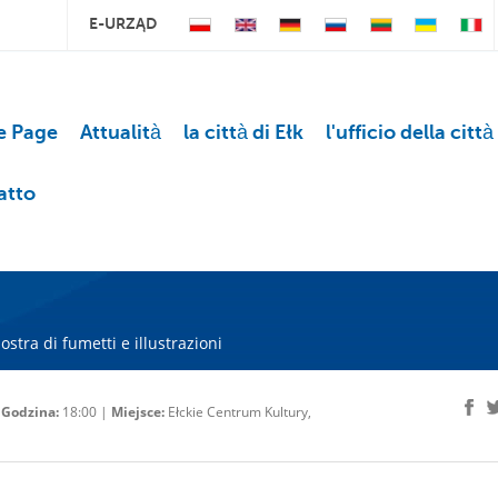
E-URZĄD
 Page
Attualità
la città di Ełk
l'ufficio della città
atto
stra di fumetti e illustrazioni
|
Godzina:
18:00 |
Miejsce:
Ełckie Centrum Kultury,