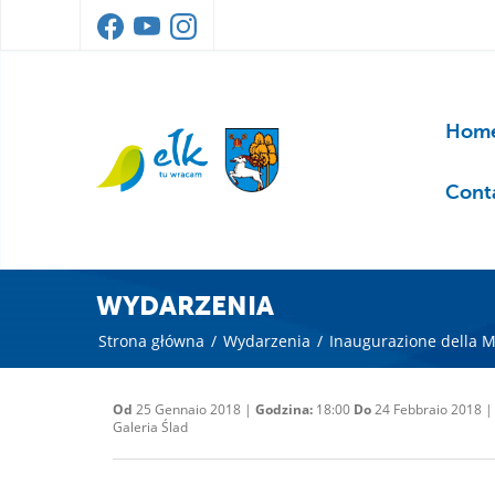
Home
Cont
WYDARZENIA
Strona główna
/
Wydarzenia
/
Inaugurazione della Mo
Od
25 Gennaio 2018 |
Godzina:
18:00
Do
24 Febbraio 2018 
Galeria Ślad