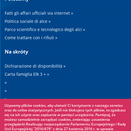
Fatti gli affari ufficiali via internet »
Politica sociale di alce »
Parco scientifico e tecnologico degli alci »
Come trattare con i rifiuti »
Na skróty
Dichiarazione di disponibilità »
Carta famiglia Elk 3 + »
»
»
»
Używamy plików cookies, aby ułatwić Ci korzystanie z naszego serwisu
»
oraz do celów statystycznych. Jeśli nie blokujesz tych plików, to zgadzasz
się na ich użycie oraz zapisanie w pamięci urządzenia. Pamiętaj, że
możesz samodzielnie zarządzać cookies, zmieniając ustawienia
Warto zobaczyć
przeglądarki.Realizując rozporządzenie Parlamentu Europejskiego i Rady
Unii Europejskiej "2016/679" z dnia 27 kwietnia 2016 r. w sprawie