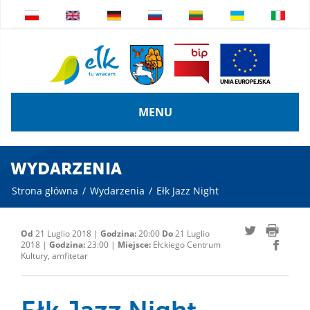
MENU
WYDARZENIA
Strona główna
/
Wydarzenia
/
Ełk Jazz Night
Od
21 Luglio 2018 |
Godzina:
20:00
Do
21 Luglio
2018 |
Godzina:
23:00 |
Miejsce:
Ełckiego Centrum
Kultury, amfitetar