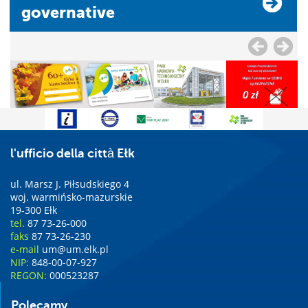
governative
l'ufficio della città Ełk
ul. Marsz J. Piłsudskiego 4
woj. warmińsko-mazurskie
19-300 Ełk
tel.
87 73-26-000
faks
87 73-26-230
e-mail
um@um.elk.pl
NIP:
848-00-07-927
REGON:
000523287
Polecamy