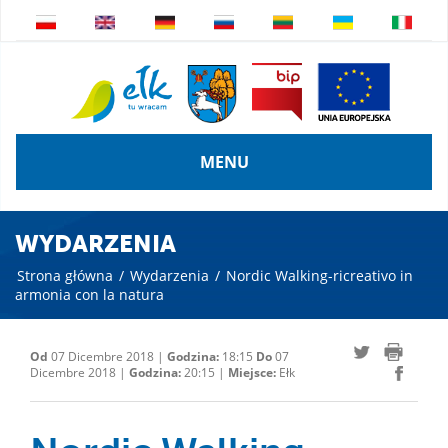
MENU
WYDARZENIA
Strona główna
/
Wydarzenia
/
Nordic Walking-ricreativo in
armonia con la natura
Od
07 Dicembre 2018 |
Godzina:
18:15
Do
07
Dicembre 2018 |
Godzina:
20:15 |
Miejsce:
Ełk