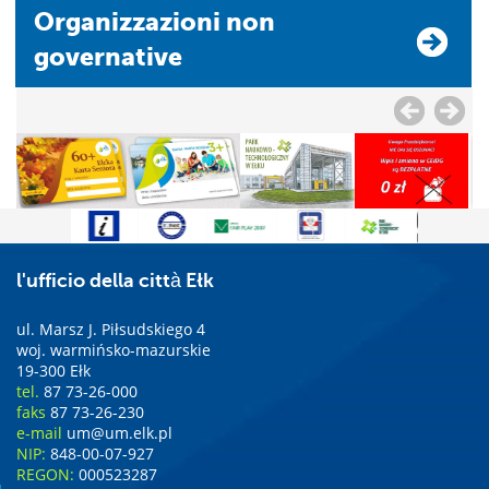
Organizzazioni non
governative
l'ufficio della città Ełk
ul. Marsz J. Piłsudskiego 4
woj. warmińsko-mazurskie
19-300 Ełk
tel.
87 73-26-000
faks
87 73-26-230
e-mail
um@um.elk.pl
NIP:
848-00-07-927
REGON:
000523287