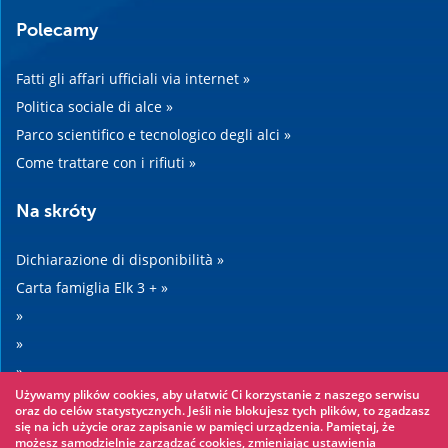
Polecamy
Fatti gli affari ufficiali via internet »
Politica sociale di alce »
Parco scientifico e tecnologico degli alci »
Come trattare con i rifiuti »
Na skróty
Dichiarazione di disponibilità »
Carta famiglia Elk 3 + »
»
»
»
Używamy plików cookies, aby ułatwić Ci korzystanie z naszego serwisu
»
oraz do celów statystycznych. Jeśli nie blokujesz tych plików, to zgadzasz
się na ich użycie oraz zapisanie w pamięci urządzenia. Pamiętaj, że
możesz samodzielnie zarządzać cookies, zmieniając ustawienia