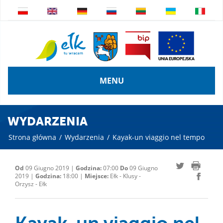
MENU
WYDARZENIA
Strona główna
/
Wydarzenia
/
Kayak-un viaggio nel tempo
Od
09 Giugno 2019 |
Godzina:
07:00
Do
09 Giugno
2019 |
Godzina:
18:00 |
Miejsce:
Ełk - Klusy -
Orzysz - Ełk