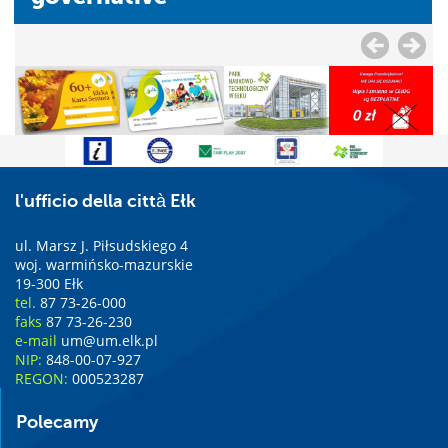
l'ufficio della città Ełk
ul. Marsz J. Piłsudskiego 4
woj. warmińsko-mazurskie
19-300 Ełk
tel.
87 73-26-000
faks
87 73-26-230
e-mail
um@um.elk.pl
NIP:
848-00-07-927
REGON:
000523287
Polecamy