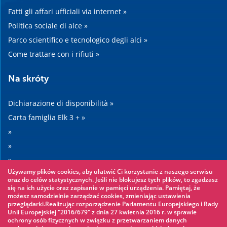
Fatti gli affari ufficiali via internet »
Politica sociale di alce »
Parco scientifico e tecnologico degli alci »
Come trattare con i rifiuti »
Na skróty
Dichiarazione di disponibilità »
Carta famiglia Elk 3 + »
»
»
»
Używamy plików cookies, aby ułatwić Ci korzystanie z naszego serwisu
»
oraz do celów statystycznych. Jeśli nie blokujesz tych plików, to zgadzasz
się na ich użycie oraz zapisanie w pamięci urządzenia. Pamiętaj, że
możesz samodzielnie zarządzać cookies, zmieniając ustawienia
Warto zobaczyć
przeglądarki.Realizując rozporządzenie Parlamentu Europejskiego i Rady
Unii Europejskiej "2016/679" z dnia 27 kwietnia 2016 r. w sprawie
ochrony osób fizycznych w związku z przetwarzaniem danych
Parco avventura »