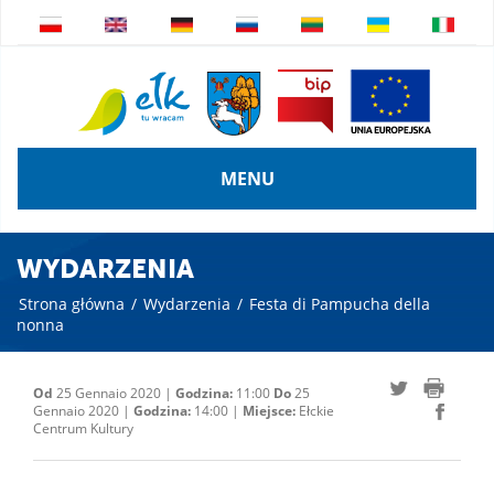
MENU
WYDARZENIA
Strona główna
/
Wydarzenia
/
Festa di Pampucha della
nonna
Od
25 Gennaio 2020 |
Godzina:
11:00
Do
25
Gennaio 2020 |
Godzina:
14:00 |
Miejsce:
Ełckie
Centrum Kultury