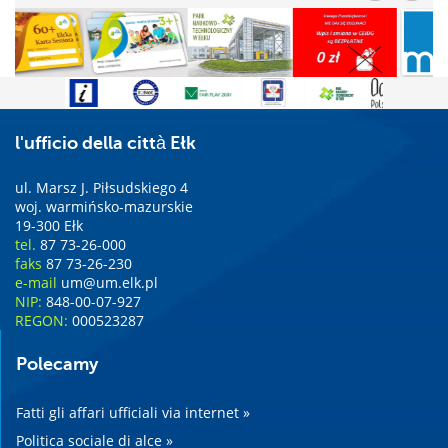
l'ufficio della città Ełk
ul. Marsz J. Piłsudskiego 4
woj. warmińsko-mazurskie
19-300 Ełk
tel.
87 73-26-000
faks
87 73-26-230
e-mail
um@um.elk.pl
NIP:
848-00-07-927
REGON:
000523287
Polecamy
Fatti gli affari ufficiali via internet »
Politica sociale di alce »