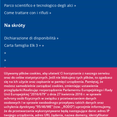
Parco scientifico e tecnologico degli alci »
Come trattare con i rifiuti »
Na skróty
Dichiarazione di disponibilità »
Carta famiglia Elk 3 + »
»
»
»
Używamy plików cookies, aby ułatwić Ci korzystanie z naszego serwisu
»
oraz do celów statystycznych. Jeśli nie blokujesz tych plików, to zgadzasz
się na ich użycie oraz zapisanie w pamięci urządzenia. Pamiętaj, że
możesz samodzielnie zarządzać cookies, zmieniając ustawienia
Warto zobaczyć
przeglądarki.Realizując rozporządzenie Parlamentu Europejskiego i Rady
Unii Europejskiej "2016/679" z dnia 27 kwietnia 2016 r. w sprawie
ochrony osób fizycznych w związku z przetwarzaniem danych
Parco avventura »
osobowych i w sprawie swobodnego przepływu takich danych oraz
uchylenia dyrektywy "95/46/WE" (tzw. „RODO”) uprzejmie informujemy,
Parco acquatico »
że do przetwarzania wykorzystywane będą następujące dane: adres IP
Pattinaggio sul ghiaccio »
twojego urządzenia, adres URL żądania, nazwa domeny, identyfikator