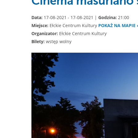
Cinema masuriano so
Data:
17-08-2021 - 17-08-2021 |
Godzina:
21:00
Miejsce:
Ełckie Centrum Kultury
POKAŻ NA MAPIE 
Organizator:
Ełckie Centrum Kultury
Bilety:
wstęp wolny