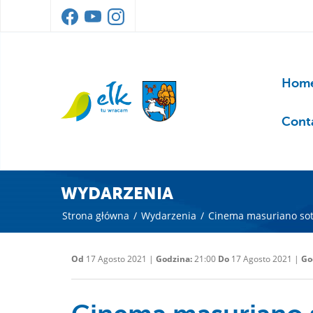
Home
Cont
WYDARZENIA
Strona główna
/
Wydarzenia
/
Cinema masuriano sott
Od
17 Agosto 2021 |
Godzina:
21:00
Do
17 Agosto 2021 |
Go