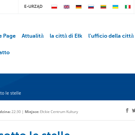
E-URZĄD
 Page
Attualità
la città di Ełk
l'ufficio della città
atto
o le stelle
dzina:
22:30 |
Miejsce:
Ełckie Centrum Kultury