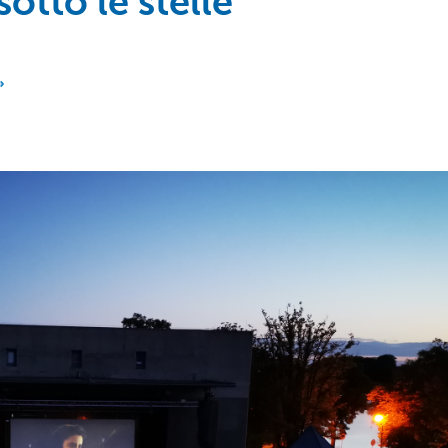
tto le stelle
»