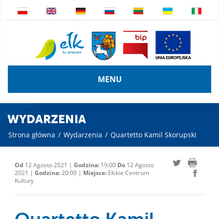
MENU
WYDARZENIA
Strona główna
/
Wydarzenia
/
Quartetto Kamil Skorupski
Od
12 Agosto 2021 |
Godzina:
19:00
Do
12 Agosto
2021 |
Godzina:
20:00 |
Miejsce:
Ełckie Centrum
Kultury