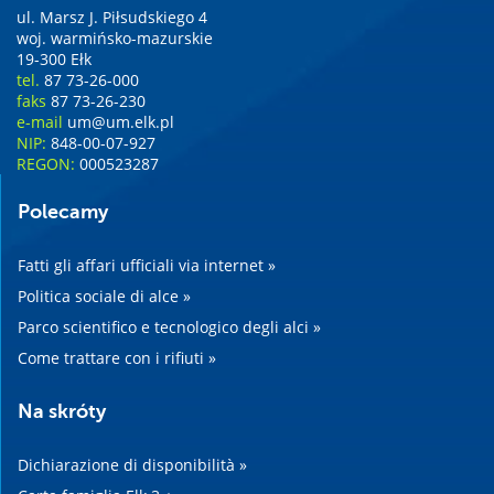
ul. Marsz J. Piłsudskiego 4
woj. warmińsko-mazurskie
19-300 Ełk
tel.
87 73-26-000
faks
87 73-26-230
e-mail
um@um.elk.pl
NIP:
848-00-07-927
REGON:
000523287
Polecamy
Fatti gli affari ufficiali via internet »
Politica sociale di alce »
Parco scientifico e tecnologico degli alci »
Come trattare con i rifiuti »
Na skróty
Dichiarazione di disponibilità »