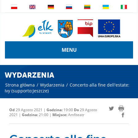
MENU
WYDARZENIA
Strona główna
/
Wydarzenia
/
Concerto alla fine dell'estate:
Ivy (supporto:Jeszcze)
Od
29 Agosto 2021 |
Godzina:
19:00
Do
29 Agosto
2021 |
Godzina:
21:00 |
Miejsce:
Amfiteatr