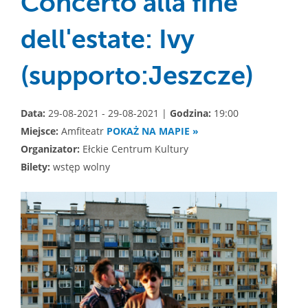
Concerto alla fine
dell'estate: Ivy
(supporto:Jeszcze)
Data:
29-08-2021 - 29-08-2021 |
Godzina:
19:00
Miejsce:
Amfiteatr
POKAŻ NA MAPIE »
Organizator:
Ełckie Centrum Kultury
Bilety:
wstęp wolny