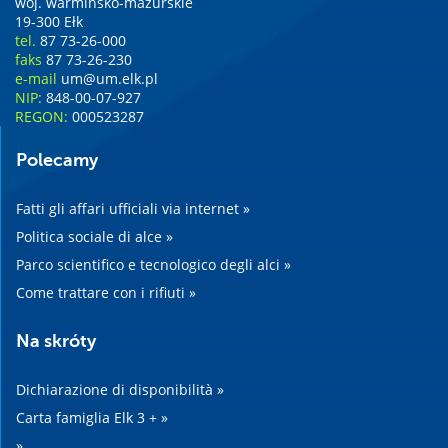
woj. warmińsko-mazurskie
19-300 Ełk
tel.
87 73-26-000
faks
87 73-26-230
e-mail
um@um.elk.pl
NIP:
848-00-07-927
REGON:
000523287
Polecamy
Fatti gli affari ufficiali via internet »
Politica sociale di alce »
Parco scientifico e tecnologico degli alci »
Come trattare con i rifiuti »
Na skróty
Dichiarazione di disponibilità »
Carta famiglia Elk 3 + »
»