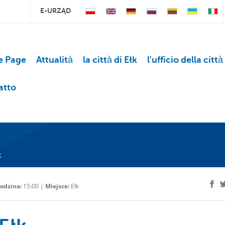
E-URZĄD
 Page
Attualità
la città di Ełk
l'ufficio della città
atto
k
odzina:
15:00 |
Miejsce:
Ełk