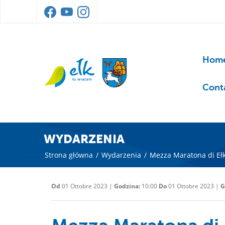
Home
Cont
WYDARZENIA
Strona główna
/
Wydarzenia
/
Mezza Maratona di Eł
Od
01 Ottobre 2023 |
Godzina:
10:00
Do
01 Ottobre 2023 |
G