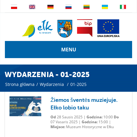
MENU
WYDARZENIA - 01-2025
Strona główna
/
Wydarzenia
/
01-2025
Žiemos šventės muziejuje.
Ełko lobio taku
Od
28 Sausis 2025 |
Godzina:
10:00
Do
07 Vasaris 2025 |
Godzina:
15:00 |
Miejsce:
Muzeum Historyczne w Ełku