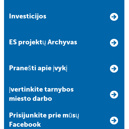
Investicijos
ES projektų Archyvas
Pranešti apie įvykį
Įvertinkite tarnybos
miesto darbo
Prisijunkite prie mūsų
Facebook