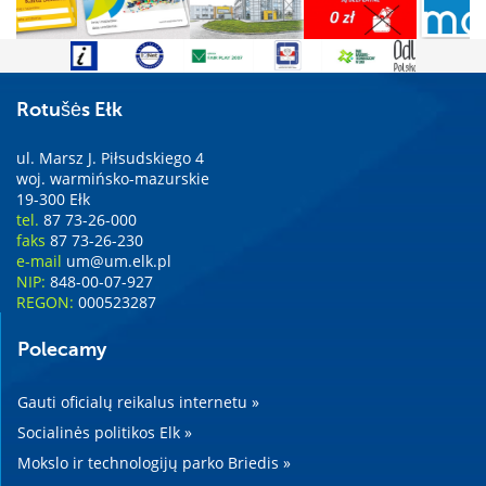
Rotušės Ełk
ul. Marsz J. Piłsudskiego 4
woj. warmińsko-mazurskie
19-300 Ełk
tel.
87 73-26-000
faks
87 73-26-230
e-mail
um@um.elk.pl
NIP:
848-00-07-927
REGON:
000523287
Polecamy
Gauti oficialų reikalus internetu »
Socialinės politikos Elk »
Mokslo ir technologijų parko Briedis »