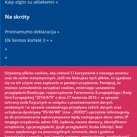
Kaip elgtis su atliekomis »
Na skróty
Prieinamumo deklaracija »
Elk šeimos kortelė 3 + »
»
»
»
Używamy plików cookies, aby ułatwić Ci korzystanie z naszego serwisu
»
oraz do celów statystycznych. Jeśli nie blokujesz tych plików, to zgadzasz
się na ich użycie oraz zapisanie w pamięci urządzenia. Pamiętaj, że
możesz samodzielnie zarządzać cookies, zmieniając ustawienia
Warto zobaczyć
przeglądarki.Realizując rozporządzenie Parlamentu Europejskiego i Rady
Unii Europejskiej "2016/679" z dnia 27 kwietnia 2016 r. w sprawie
ochrony osób fizycznych w związku z przetwarzaniem danych
Virvių parkas »
osobowych i w sprawie swobodnego przepływu takich danych oraz
uchylenia dyrektywy "95/46/WE" (tzw. „RODO”) uprzejmie informujemy,
Vandens parkas »
że do przetwarzania wykorzystywane będą następujące dane: adres IP
Ledo čiuožykla »
twojego urządzenia, adres URL żądania, nazwa domeny, identyfikator
urządzenia, typ przeglądarki, język przeglądarki, liczba kliknięć, ilość
KINOECK »
czasu spędzonego na poszczególnych stronach, data i godzina
korzystania z serwisu, typ i wersja systemu operacyjnego, rozdzielczość