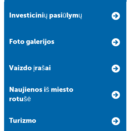
Investicinių pasiūlymų
Foto galerijos
Vaizdo įrašai
Naujienos iš miesto
rotušė
Turizmo