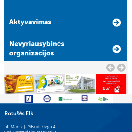
Aktyvavimas
Nevyriausybinės
organizacijos
Rotušės Ełk
ul. Marsz J. Piłsudskiego 4