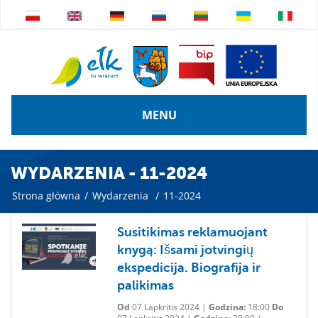
MENU
WYDARZENIA - 11-2024
Strona główna
/
Wydarzenia
/
11-2024
Susitikimas reklamuojant
knygą: Išsami jotvingių
ekspedicija. Biografija ir
palikimas
Od
07 Lapkritis 2024 |
Godzina:
18:00
Do