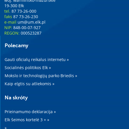
woj. warmińsko-mazurskie
19-300 Ełk
tel.
87 73-26-000
faks
87 73-26-230
e-mail
um@um.elk.pl
NIP:
848-00-07-927
REGON:
000523287
Polecamy
Gauti oficialų reikalus internetu »
Socialinės politikos Elk »
Mokslo ir technologijų parko Briedis »
Kaip elgtis su atliekomis »
Na skróty
Prieinamumo deklaracija »
Elk šeimos kortelė 3 + »
»