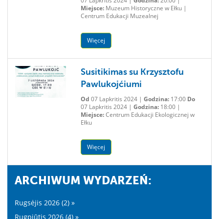
07 Lapkritis 2024 |
Godzina:
20:00 |
Miejsce:
Muzeum Historyczne w Ełku |
Centrum Edukacji Muzealnej
Więcej
Susitikimas su Krzysztofu
Pawlukojćiumi
Od
07 Lapkritis 2024 |
Godzina:
17:00
Do
07 Lapkritis 2024 |
Godzina:
18:00 |
Miejsce:
Centrum Edukacji Ekologicznej w
Ełku
Więcej
ARCHIWUM WYDARZEŃ:
Rugsėjis 2026 (2) »
Rugpjūtis 2026 (4) »