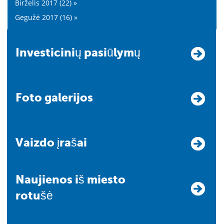
Birželis 2017 (22) »
Gegužė 2017 (16) »
Investicinių pasiūlymų
Foto galerijos
Vaizdo įrašai
Naujienos iš miesto
rotušė