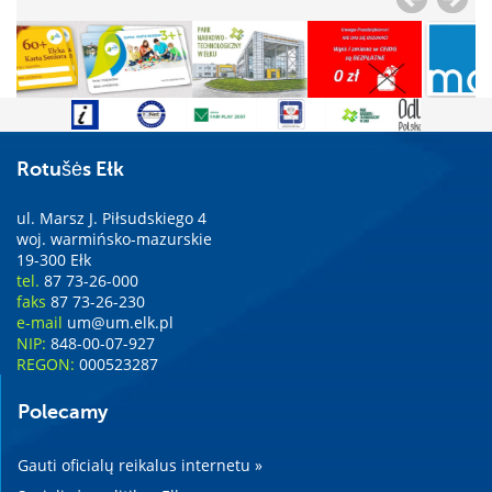
Rotušės Ełk
ul. Marsz J. Piłsudskiego 4
woj. warmińsko-mazurskie
19-300 Ełk
tel.
87 73-26-000
faks
87 73-26-230
e-mail
um@um.elk.pl
NIP:
848-00-07-927
REGON:
000523287
Polecamy
Gauti oficialų reikalus internetu »