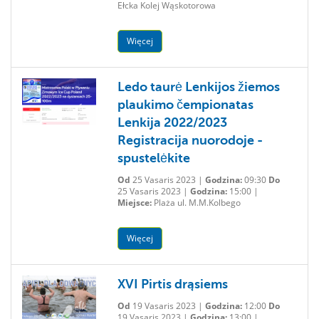
Ełcka Kolej Wąskotorowa
Więcej
Ledo taurė Lenkijos žiemos
plaukimo čempionatas
Lenkija 2022/2023
Registracija nuorodoje -
spustelėkite
Od
25 Vasaris 2023 |
Godzina:
09:30
Do
25 Vasaris 2023 |
Godzina:
15:00 |
Miejsce:
Plaża ul. M.M.Kolbego
Więcej
XVI Pirtis drąsiems
Od
19 Vasaris 2023 |
Godzina:
12:00
Do
19 Vasaris 2023 |
Godzina:
13:00 |