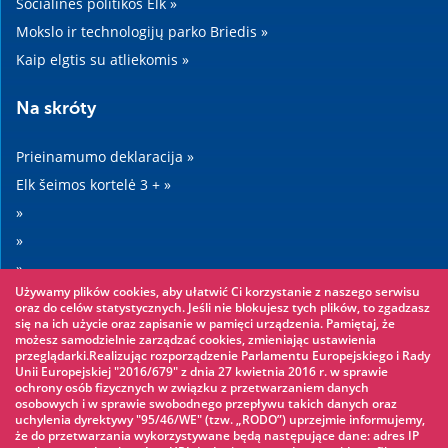
Socialinės politikos Elk »
Mokslo ir technologijų parko Briedis »
Kaip elgtis su atliekomis »
Na skróty
Prieinamumo deklaracija »
Elk šeimos kortelė 3 + »
»
»
»
Używamy plików cookies, aby ułatwić Ci korzystanie z naszego serwisu
»
oraz do celów statystycznych. Jeśli nie blokujesz tych plików, to zgadzasz
się na ich użycie oraz zapisanie w pamięci urządzenia. Pamiętaj, że
możesz samodzielnie zarządzać cookies, zmieniając ustawienia
Warto zobaczyć
przeglądarki.Realizując rozporządzenie Parlamentu Europejskiego i Rady
Unii Europejskiej "2016/679" z dnia 27 kwietnia 2016 r. w sprawie
ochrony osób fizycznych w związku z przetwarzaniem danych
Virvių parkas »
osobowych i w sprawie swobodnego przepływu takich danych oraz
uchylenia dyrektywy "95/46/WE" (tzw. „RODO”) uprzejmie informujemy,
Vandens parkas »
że do przetwarzania wykorzystywane będą następujące dane: adres IP