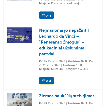
Miejsce:
Plaża na ul. Parkowej
Więcej
Neįmanoma jo nepažinti!
Leonardo da Vinci –
"Renesanso žmogus" –
edukaciniai užsiėmimai
parodai
Od
07 Vasaris 2023 |
Godzina:
09:00
Do
28 Vasaris 2023 |
Godzina:
15:00 |
Miejsce:
Muzeum Historyczne w Ełku
Więcej
Žiemos paukščių stebėjimas
Od
04 Vasaris 2023 |
Godzina:
07:30
Do