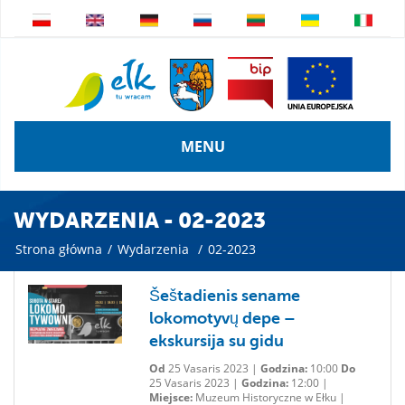
MENU
WYDARZENIA - 02-2023
Strona główna
/
Wydarzenia
/
02-2023
Šeštadienis sename
lokomotyvų depe –
ekskursija su gidu
Od
25 Vasaris 2023 |
Godzina:
10:00
Do
25 Vasaris 2023 |
Godzina:
12:00 |
Miejsce:
Muzeum Historyczne w Ełku |