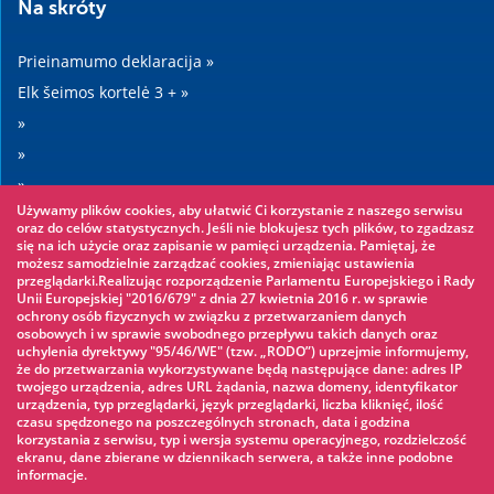
Na skróty
Prieinamumo deklaracija »
Elk šeimos kortelė 3 + »
»
»
»
Używamy plików cookies, aby ułatwić Ci korzystanie z naszego serwisu
»
oraz do celów statystycznych. Jeśli nie blokujesz tych plików, to zgadzasz
się na ich użycie oraz zapisanie w pamięci urządzenia. Pamiętaj, że
możesz samodzielnie zarządzać cookies, zmieniając ustawienia
Warto zobaczyć
przeglądarki.Realizując rozporządzenie Parlamentu Europejskiego i Rady
Unii Europejskiej "2016/679" z dnia 27 kwietnia 2016 r. w sprawie
ochrony osób fizycznych w związku z przetwarzaniem danych
Virvių parkas »
osobowych i w sprawie swobodnego przepływu takich danych oraz
uchylenia dyrektywy "95/46/WE" (tzw. „RODO”) uprzejmie informujemy,
Vandens parkas »
że do przetwarzania wykorzystywane będą następujące dane: adres IP
Ledo čiuožykla »
twojego urządzenia, adres URL żądania, nazwa domeny, identyfikator
urządzenia, typ przeglądarki, język przeglądarki, liczba kliknięć, ilość
KINOECK »
czasu spędzonego na poszczególnych stronach, data i godzina
korzystania z serwisu, typ i wersja systemu operacyjnego, rozdzielczość
Muziejus »
ekranu, dane zbierane w dziennikach serwera, a także inne podobne
informacje.