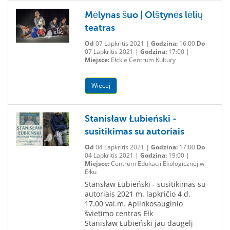
Mėlynas šuo | Olštynės lėlių
teatras
Od
07 Lapkritis 2021 |
Godzina:
16:00
Do
07 Lapkritis 2021 |
Godzina:
17:00 |
Miejsce:
Ełckie Centrum Kultury
Więcej
Stanisław Łubieński -
susitikimas su autoriais
Od
04 Lapkritis 2021 |
Godzina:
17:00
Do
04 Lapkritis 2021 |
Godzina:
19:00 |
Miejsce:
Centrum Edukacji Ekologicznej w
Ełku
Stansław Łubieński - susitikimas su
autoriais 2021 m. lapkričio 4 d.
17.00 val.m. Aplinkosauginio
švietimo centras Ełk
Stanisław Łubieński jau daugelį