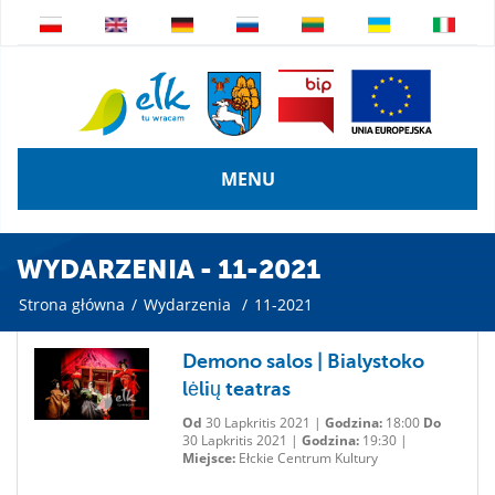
MENU
WYDARZENIA - 11-2021
Strona główna
/
Wydarzenia
/
11-2021
Demono salos | Bialystoko
lėlių teatras
Od
30 Lapkritis 2021 |
Godzina:
18:00
Do
30 Lapkritis 2021 |
Godzina:
19:30 |
Miejsce:
Ełckie Centrum Kultury