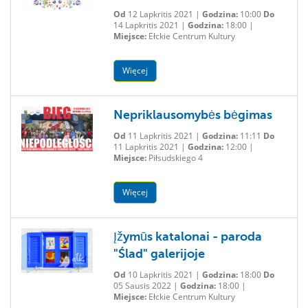
Od
12 Lapkritis 2021 |
Godzina:
10:00
Do
14 Lapkritis 2021 |
Godzina:
18:00 |
Miejsce:
Ełckie Centrum Kultury
Więcej
Nepriklausomybės bėgimas
Od
11 Lapkritis 2021 |
Godzina:
11:11
Do
11 Lapkritis 2021 |
Godzina:
12:00 |
Miejsce:
Piłsudskiego 4
Więcej
Įžymūs katalonai - paroda
"Ślad" galerijoje
Od
10 Lapkritis 2021 |
Godzina:
18:00
Do
05 Sausis 2022 |
Godzina:
18:00 |
Miejsce:
Ełckie Centrum Kultury