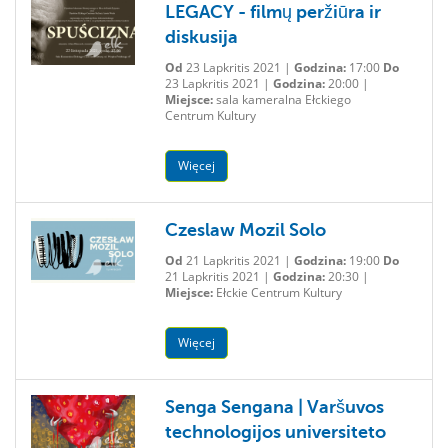
LEGACY - filmų peržiūra ir
diskusija
Od
23 Lapkritis 2021 |
Godzina:
17:00
Do
23 Lapkritis 2021 |
Godzina:
20:00 |
Miejsce:
sala kameralna Ełckiego
Centrum Kultury
Więcej
Czeslaw Mozil Solo
Od
21 Lapkritis 2021 |
Godzina:
19:00
Do
21 Lapkritis 2021 |
Godzina:
20:30 |
Miejsce:
Ełckie Centrum Kultury
Więcej
Senga Sengana | Varšuvos
technologijos universiteto