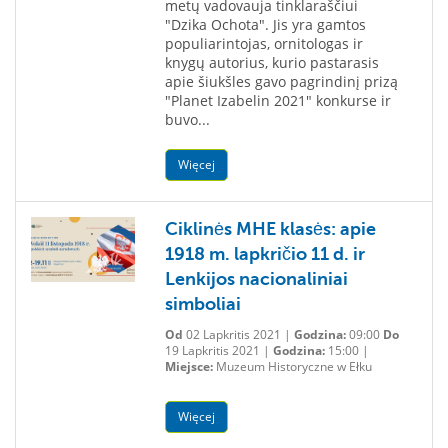
metų vadovauja tinklaraščiui
"Dzika Ochota". Jis yra gamtos
populiarintojas, ornitologas ir
knygų autorius, kurio pastarasis
apie šiukšles gavo pagrindinį prizą
"Planet Izabelin 2021" konkurse ir
buvo...
Więcej
Ciklinės MHE klasės: apie
1918 m. lapkričio 11 d. ir
Lenkijos nacionaliniai
simboliai
Od
02 Lapkritis 2021 |
Godzina:
09:00
Do
19 Lapkritis 2021 |
Godzina:
15:00 |
Miejsce:
Muzeum Historyczne w Ełku
Więcej