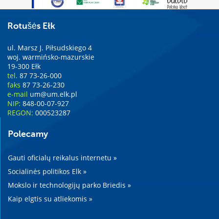
Rotušės Ełk
ul. Marsz J. Piłsudskiego 4
woj. warmińsko-mazurskie
19-300 Ełk
tel.
87 73-26-000
faks
87 73-26-230
e-mail
um@um.elk.pl
NIP:
848-00-07-927
REGON:
000523287
Polecamy
Gauti oficialų reikalus internetu »
Socialinės politikos Elk »
Mokslo ir technologijų parko Briedis »
Kaip elgtis su atliekomis »