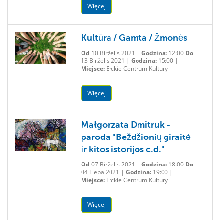
Więcej
Kultūra / Gamta / Žmonės
Od
10 Birželis 2021 |
Godzina:
12:00
Do
13 Birželis 2021 |
Godzina:
15:00 |
Miejsce:
Ełckie Centrum Kultury
Więcej
Małgorzata Dmitruk -
paroda "Beždžionių giraitė
ir kitos istorijos c.d."
Od
07 Birželis 2021 |
Godzina:
18:00
Do
04 Liepa 2021 |
Godzina:
19:00 |
Miejsce:
Ełckie Centrum Kultury
Więcej