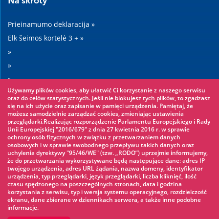
Na skróty
Prieinamumo deklaracija »
Elk šeimos kortelė 3 + »
»
»
»
Używamy plików cookies, aby ułatwić Ci korzystanie z naszego serwisu
»
oraz do celów statystycznych. Jeśli nie blokujesz tych plików, to zgadzasz
się na ich użycie oraz zapisanie w pamięci urządzenia. Pamiętaj, że
możesz samodzielnie zarządzać cookies, zmieniając ustawienia
Warto zobaczyć
przeglądarki.Realizując rozporządzenie Parlamentu Europejskiego i Rady
Unii Europejskiej "2016/679" z dnia 27 kwietnia 2016 r. w sprawie
ochrony osób fizycznych w związku z przetwarzaniem danych
Virvių parkas »
osobowych i w sprawie swobodnego przepływu takich danych oraz
uchylenia dyrektywy "95/46/WE" (tzw. „RODO”) uprzejmie informujemy,
Vandens parkas »
że do przetwarzania wykorzystywane będą następujące dane: adres IP
Ledo čiuožykla »
twojego urządzenia, adres URL żądania, nazwa domeny, identyfikator
urządzenia, typ przeglądarki, język przeglądarki, liczba kliknięć, ilość
KINOECK »
czasu spędzonego na poszczególnych stronach, data i godzina
korzystania z serwisu, typ i wersja systemu operacyjnego, rozdzielczość
Muziejus »
ekranu, dane zbierane w dziennikach serwera, a także inne podobne
informacje.