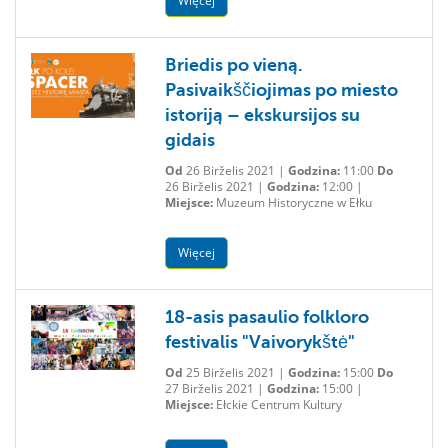
Więcej
Briedis po vieną.
Pasivaikščiojimas po miesto
istoriją – ekskursijos su
gidais
Od
26 Birželis 2021 |
Godzina:
11:00
Do
26 Birželis 2021 |
Godzina:
12:00 |
Miejsce:
Muzeum Historyczne w Ełku
Więcej
18-asis pasaulio folkloro
festivalis "Vaivorykštė"
Od
25 Birželis 2021 |
Godzina:
15:00
Do
27 Birželis 2021 |
Godzina:
15:00 |
Miejsce:
Ełckie Centrum Kultury