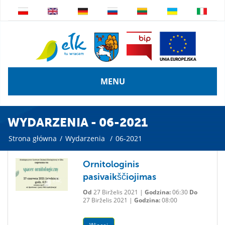
MENU
WYDARZENIA - 06-2021
Strona główna
/
Wydarzenia
/
06-2021
Ornitologinis
pasivaikščiojimas
Od
27 Birželis 2021 |
Godzina:
06:30
Do
27 Birželis 2021 |
Godzina:
08:00