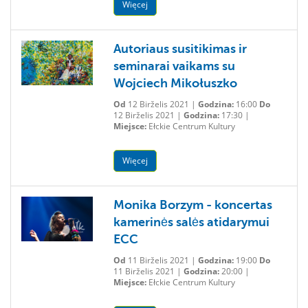
Więcej
Autoriaus susitikimas ir
seminarai vaikams su
Wojciech Mikołuszko
Od
12 Birželis 2021 |
Godzina:
16:00
Do
12 Birželis 2021 |
Godzina:
17:30 |
Miejsce:
Ełckie Centrum Kultury
Więcej
Monika Borzym - koncertas
kamerinės salės atidarymui
ECC
Od
11 Birželis 2021 |
Godzina:
19:00
Do
11 Birželis 2021 |
Godzina:
20:00 |
Miejsce:
Ełckie Centrum Kultury