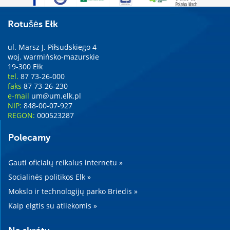
Rotušės Ełk
ul. Marsz J. Piłsudskiego 4
woj. warmińsko-mazurskie
19-300 Ełk
tel.
87 73-26-000
faks
87 73-26-230
e-mail
um@um.elk.pl
NIP:
848-00-07-927
REGON:
000523287
Polecamy
Gauti oficialų reikalus internetu »
Socialinės politikos Elk »
Mokslo ir technologijų parko Briedis »
Kaip elgtis su atliekomis »