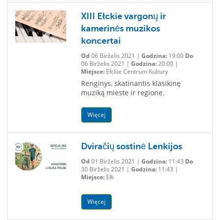
XIII Ełckie vargonų ir
kamerinės muzikos
koncertai
Od
06 Birželis 2021 |
Godzina:
19:00
Do
06 Birželis 2021 |
Godzina:
20:00 |
Miejsce:
Ełckie Centrum Kultury
Renginys, skatinantis klasikinę
muziką mieste ir regione.
Więcej
Dviračių sostinė Lenkijos
Od
01 Birželis 2021 |
Godzina:
11:43
Do
30 Birželis 2021 |
Godzina:
11:43 |
Miejsce:
Ełk
Więcej