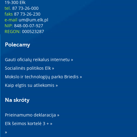
19-300 Ełk
tel.
87 73-26-000
faks
87 73-26-230
e-mail
um@um.elk.pl
NIP:
848-00-07-927
REGON:
000523287
Polecamy
Gauti oficialų reikalus internetu »
Socialinės politikos Elk »
Mokslo ir technologijų parko Briedis »
Kaip elgtis su atliekomis »
Na skróty
Prieinamumo deklaracija »
Elk šeimos kortelė 3 + »
»