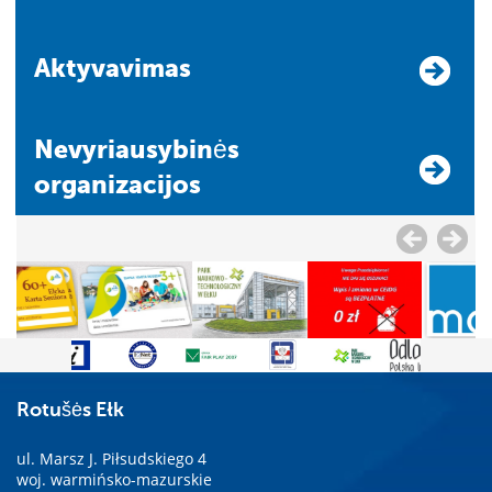
Aktyvavimas
Nevyriausybinės
organizacijos
Rotušės Ełk
ul. Marsz J. Piłsudskiego 4
woj. warmińsko-mazurskie