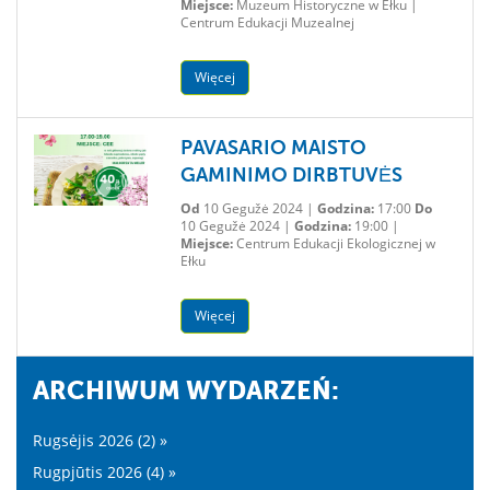
Miejsce:
Muzeum Historyczne w Ełku |
Centrum Edukacji Muzealnej
Więcej
PAVASARIO MAISTO
GAMINIMO DIRBTUVĖS
Od
10 Gegužė 2024 |
Godzina:
17:00
Do
10 Gegužė 2024 |
Godzina:
19:00 |
Miejsce:
Centrum Edukacji Ekologicznej w
Ełku
Więcej
ARCHIWUM WYDARZEŃ:
Rugsėjis 2026 (2) »
Rugpjūtis 2026 (4) »