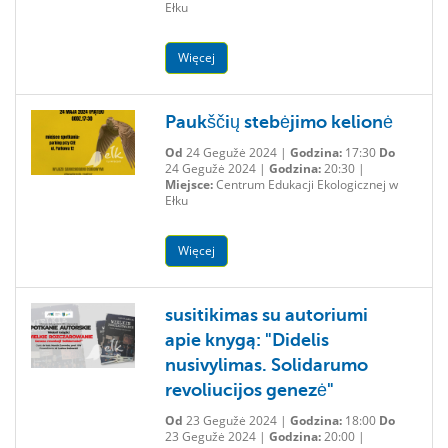
Ełku
Więcej
Paukščių stebėjimo kelionė
Od
24 Gegužė 2024 |
Godzina:
17:30
Do
24 Gegužė 2024 |
Godzina:
20:30 |
Miejsce:
Centrum Edukacji Ekologicznej w
Ełku
Więcej
susitikimas su autoriumi
apie knygą: "Didelis
nusivylimas. Solidarumo
revoliucijos genezė"
Od
23 Gegužė 2024 |
Godzina:
18:00
Do
23 Gegužė 2024 |
Godzina:
20:00 |