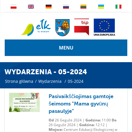
MENU
WYDARZENIA - 05-2024
Strona główna
/
Wydarzenia
/
05-2024
Pasivaikščiojimas gamtoje
šeimoms "Mama gyvūnų
pasaulyje"
Od
26 Gegužė 2024 |
Godzina:
11:00
Do
26 Gegužė 2024 |
Godzina:
12:12 |
Miejsce:
Centrum Edukacji Ekologicznej w