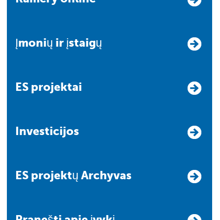
Įmonių ir įstaigų
ES projektai
Investicijos
ES projektų Archyvas
Pranešti apie įvykį