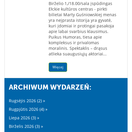
Birželio 1,/18.00/sala įspūdingas
Ełckie kultūros centras - pirkti
bilietai Marty Guśniowskiej menas
yra neįprasta istorija yra gyvatė,
kuri įdomiai ir protingai pasakoja
apie labai svarbius klausimus.
Puikus Humoras, tiesa apie
kompleksus ir privalomas
moralinis. Spektaklis – drąsus
atlieka suaugusiųjų aktoriai...
Więcej
ARCHIWUM WYDARZEŃ:
Rugsėjis 2026 (2) »
Rugpjūtis 2026 (4) »
Liepa 2026 (3) »
Birželis 2026 (3) »