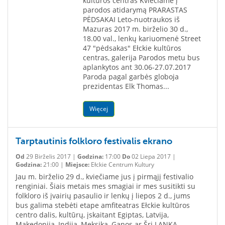
kultūros centras Kviečiame į
parodos atidarymą PRARASTAS
PĖDSAKAI Leto-nuotraukos iš
Mazuras 2017 m. birželio 30 d.,
18.00 val., lenkų kariuomenė Street
47 "pėdsakas" Ełckie kultūros
centras, galerija Parodos metu bus
aplankytos ant 30.06-27.07.2017
Paroda pagal garbės globoja
prezidentas Elk Thomas...
Więcej
Tarptautinis folkloro festivalis ekrano
Od
29 Birželis 2017 |
Godzina:
17:00
Do
02 Liepa 2017 |
Godzina:
21:00 |
Miejsce:
Ełckie Centrum Kultury
Jau m. birželio 29 d., kviečiame jus į pirmąjį festivalio
renginiai. Šiais metais mes smagiai ir mes susitikti su
folkloro iš įvairių pasaulio ir lenkų į liepos 2 d., jums
bus galima stebėti etape amfiteatras Ełckie kultūros
centro dalis, kultūrų, įskaitant Egiptas, Latvija,
Makedonija, Indija, Meksika, Ganos ar Šri LANKA.