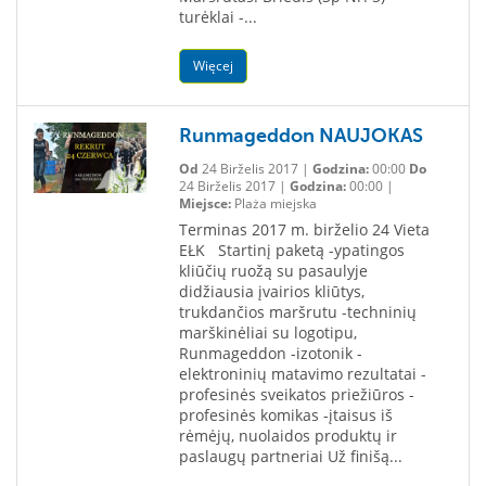
turėklai -...
Więcej
Runmageddon NAUJOKAS
Od
24 Birželis 2017 |
Godzina:
00:00
Do
24 Birželis 2017 |
Godzina:
00:00 |
Miejsce:
Plaża miejska
Terminas 2017 m. birželio 24 Vieta
EŁK Startinį paketą -ypatingos
kliūčių ruožą su pasaulyje
didžiausia įvairios kliūtys,
trukdančios maršrutu -techninių
marškinėliai su logotipu,
Runmageddon -izotonik -
elektroninių matavimo rezultatai -
profesinės sveikatos priežiūros -
profesinės komikas -įtaisus iš
rėmėjų, nuolaidos produktų ir
paslaugų partneriai Už finišą...