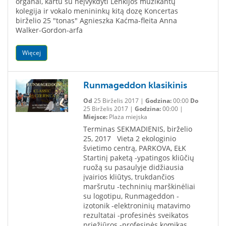
organai, kartu su neįvykdyti Lenkijos muzikantų
kolegija ir vokalo menininkų kitą dozę Koncertas
birželio 25 "tonas" Agnieszka Kaćma-fleita Anna
Walker-Gordon-arfa
Więcej
Runmageddon klasikinis
Od
25 Birželis 2017 |
Godzina:
00:00
Do
25 Birželis 2017 |
Godzina:
00:00 |
Miejsce:
Plaża miejska
Terminas SEKMADIENIS, birželio
25, 2017 Vieta 2 ekologinio
švietimo centrą, PARKOVA, EŁK
Startinį paketą -ypatingos kliūčių
ruožą su pasaulyje didžiausia
įvairios kliūtys, trukdančios
maršrutu -techninių marškinėliai
su logotipu, Runmageddon -
izotonik -elektroninių matavimo
rezultatai -profesinės sveikatos
priežiūros -profesinės komikas