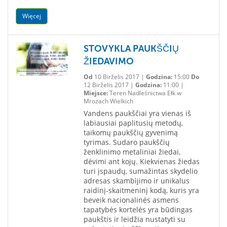
Więcej
STOVYKLA PAUKŠČIŲ
ŽIEDAVIMO
Od
10 Birželis 2017 |
Godzina:
15:00
Do
12 Birželis 2017 |
Godzina:
11:00 |
Miejsce:
Teren Nadleśnictwa Ełk w
Mrozach Wielkich
Vandens paukščiai yra vienas iš
labiausiai paplitusių metodų,
taikomų paukščių gyvenimą
tyrimas. Sudaro paukščių
ženklinimo metaliniai žiedai,
dėvimi ant kojų. Kiekvienas žiedas
turi įspaudų, sumažintas skydelio
adresas skambìjimo ir unikalus
raidinį-skaitmeninį kodą, kuris yra
beveik nacionalinės asmens
tapatybės kortelės yra būdingas
paukštis ir leidžia nustatyti su