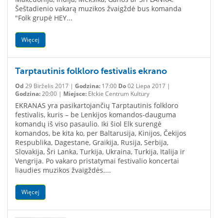
Šeštadienio vakarą muzikos žvaigždė bus komanda
"Folk grupė HEY...
Więcej
Tarptautinis folkloro festivalis ekrano
Od
29 Birželis 2017 |
Godzina:
17:00
Do
02 Liepa 2017 |
Godzina:
20:00 |
Miejsce:
Ełckie Centrum Kultury
EKRANAS yra pasikartojančių Tarptautinis folkloro
festivalis, kuris – be Lenkijos komandos-dauguma
komandų iš viso pasaulio. Iki šiol Elk surengė
komandos, be kita ko, per Baltarusija, Kinijos, Čekijos
Respublika, Dagestane, Graikija, Rusija, Serbija,
Slovakija, Šri Lanka, Turkija, Ukraina, Turkija, Italija ir
Vengrija. Po vakaro pristatymai festivalio koncertai
liaudies muzikos žvaigždės....
Więcej