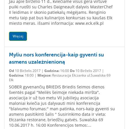
Jau apie birželio 11 d., kviečiame visus gera virtuvė
puiki ruošti su Charles Daigneault dalyvis MasterChef
II leidimas ir skonio patiekalų mėgėjams. Renginio
metu taip pat bus kulinarijos konkursas su kaušas Elk
miesto meras. išsami informacija: www.eck.elk.pl
Więcej
Myliu nors konferencija-kaip gyventi su
asmens uzależnienioną
Od
10 Birželis 2017 |
Godzina:
16:00
Do
10 Birželis 2017 |
Godzina:
18:00 |
Miejsce:
Restauracja Ełczanka ul.Suwalska 69
Ełk
SOBER gyvenančių BRIEDIS Briedis šeimos dienos
šventės pagal "Meilės šeimoje niekada miršta",
asociacija ir už tuo metu VII jubiliejų asociacija
maloniai kviečia jus dalyvauti mini konferencija
"blaivumo forumas:" man patinka, nors-kaip gyventi su
asmens pasitikinti šalis " Susirinkimo data ir vieta:
Ełczanka restorane, briedžių gatvės. Suwalska 69
10.06.2017 h. 16:00 Konferencijos temos:...