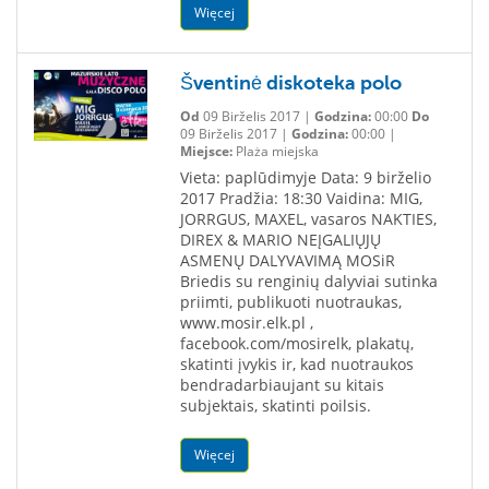
Więcej
Šventinė diskoteka polo
Od
09 Birželis 2017 |
Godzina:
00:00
Do
09 Birželis 2017 |
Godzina:
00:00 |
Miejsce:
Plaża miejska
Vieta: paplūdimyje Data: 9 birželio
2017 Pradžia: 18:30 Vaidina: MIG,
JORRGUS, MAXEL, vasaros NAKTIES,
DIREX & MARIO NEĮGALIŲJŲ
ASMENŲ DALYVAVIMĄ MOSiR
Briedis su renginių dalyviai sutinka
priimti, publikuoti nuotraukas,
www.mosir.elk.pl ,
facebook.com/mosirelk, plakatų,
skatinti įvykis ir, kad nuotraukos
bendradarbiaujant su kitais
subjektais, skatinti poilsis.
Więcej