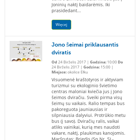
Joninių naktį baidarėmis. Iki
prasidedant...
Więcej
Jono šeimai priklausantis
dviratis
Od
24 Birželis 2017 |
Godzina:
10:00
Do
24 Birželis 2017 |
Godzina:
15:00 |
Miejsce:
okolice Ełku
Visuomenė kraštotyros ir aktyviam
turizmui su ekologinio švietimo
centras maloniai kviečia jus į Jono
šeimos dviračiu. Sveiki pirma visų
šeimų su vaikais. Ralio tempas bus
pakoreguota jauniausias ir
silpniausia dalyviui. Protrūkio metu
bus (į savo). Dviračių ralis, vaikai
atliks vainikai, kurią mes naudoti
vakare, naktį, plaukimas kanojomis.
Maršrutas: Briedis (Sp Nr. 5) -