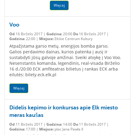
Więcej
Voo
Od
16 Birželis 2017 |
Godzina:
20:00
Do
16 Birželis 2017 |
Godzina:
22:00 |
Miejsce:
Ełckie Centrum Kultury
Atpažįstama garso metų. energijos bomba garso.
Galios perdavimo dainas, kurios patenka į ausį ir
sustabdyti jūsų galvoje amžinai. Sveiki atvykę į Voo Voo.
Nesenstantis komanda, legendinis, real-visada Birželio
16 d./20:00 ECK amfiteatras bilietus į rankas ECK arba
eilutės: bilety.eck.elk.pl
Więcej
Didelis kepimo ir konkursas apie Elk miesto
meras kaušas
Od
11 Birželis 2017 |
Godzina:
14:00
Do
11 Birželis 2017 |
Godzina:
17:00 |
Miejsce:
plac Jana Pawła II