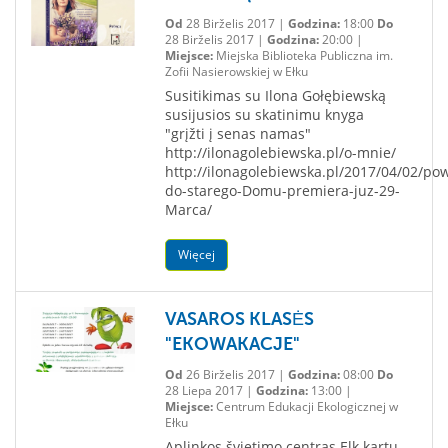
Od
28 Birželis 2017 |
Godzina:
18:00
Do
28 Birželis 2017 |
Godzina:
20:00 |
Miejsce:
Miejska Biblioteka Publiczna im.
Zofii Nasierowskiej w Ełku
Susitikimas su Ilona Gołębiewską
susijusios su skatinimu knyga
"grįžti į senas namas"
http://ilonagolebiewska.pl/o-mnie/
http://ilonagolebiewska.pl/2017/04/02/pow
do-starego-Domu-premiera-juz-29-
Marca/
Więcej
VASAROS KLASĖS
"EKOWAKACJE"
Od
26 Birželis 2017 |
Godzina:
08:00
Do
28 Liepa 2017 |
Godzina:
13:00 |
Miejsce:
Centrum Edukacji Ekologicznej w
Ełku
Aplinkos švietimo centras Elk kartu