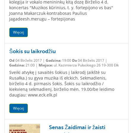
kolegija ir vokalo menininkų kitą dozę Birželio 4 d.
koncertas "Muzikos kūrinius, t. y. fortepijono vs bas"
Joanna Makarczuk-kontrabosas Paulius
Jagadeesh.merugu – fortepijonas
Więcej
Šokis su laikrodžiu
Od
04 Birželis 2017 |
Godzina:
19:00
Do
04 Birželis 2017 |
Godzina:
21:00 |
Miejsce:
ul. Kazimierza Pułaskiego 26 19-300 Ełk
Sveiki atvykę į savaitės šokius į laikrodį (aikštė su
Rusałka.) su gyva muzika iš ełckich. Sekmadienis,
birželio 4 d. pirmasis šokis. Šokis su laikrodžio /
kiekvieną sekmadienį, birželio mėn. 19.00/be leidimo
daugiau: www.eck.elk.pl
Więcej
Senas Žaidimai ir žaisti