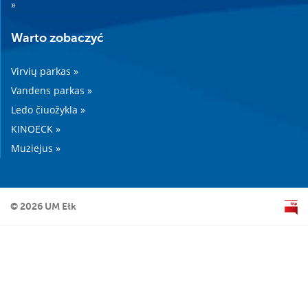
»
Warto zobaczyć
Virvių parkas »
Vandens parkas »
Ledo čiuožykla »
KINOECK »
Muziejus »
© 2026 UM Ełk