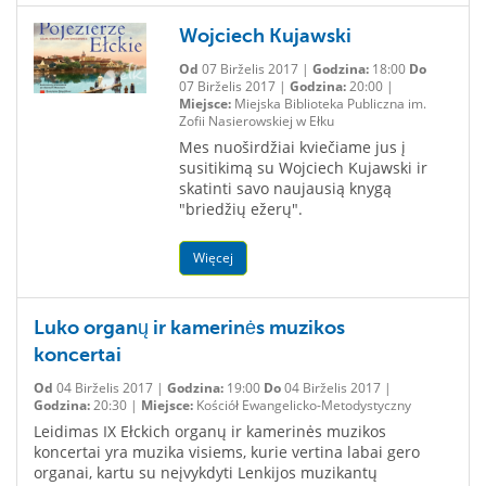
Wojciech Kujawski
Od
07 Birželis 2017 |
Godzina:
18:00
Do
07 Birželis 2017 |
Godzina:
20:00 |
Miejsce:
Miejska Biblioteka Publiczna im.
Zofii Nasierowskiej w Ełku
Mes nuoširdžiai kviečiame jus į
susitikimą su Wojciech Kujawski ir
skatinti savo naujausią knygą
"briedžių ežerų".
Więcej
Luko organų ir kamerinės muzikos
koncertai
Od
04 Birželis 2017 |
Godzina:
19:00
Do
04 Birželis 2017 |
Godzina:
20:30 |
Miejsce:
Kościół Ewangelicko-Metodystyczny
Leidimas IX Ełckich organų ir kamerinės muzikos
koncertai yra muzika visiems, kurie vertina labai gero
organai, kartu su neįvykdyti Lenkijos muzikantų