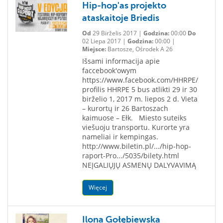
Hip-hop'as projekto
ataskaitoje Briedis
Od
29 Birželis 2017 |
Godzina:
00:00
Do
02 Liepa 2017 |
Godzina:
00:00 |
Miejsce:
Bartosze, Ośrodek A 26
Išsami informacija apie
faccebook'owym
https://www.facebook.com/HHRPE/
profilis HHRPE 5 bus atlikti 29 ir 30
birželio 1, 2017 m. liepos 2 d. Vieta
– kurortų ir 26 Bartoszach
kaimuose – Ełk. Miesto suteiks
viešuoju transportu. Kurorte yra
nameliai ir kempingas.
http://www.biletin.pl/.../hip-hop-
raport-Pro.../5035/bilety.html
NEĮGALIŲJŲ ASMENŲ DALYVAVIMĄ
Więcej
Ilona Gołębiewska