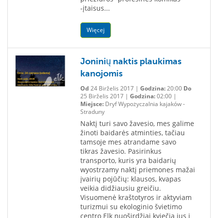
-įtaisus...
Więcej
Joninių naktis plaukimas
kanojomis
Od
24 Birželis 2017 |
Godzina:
20:00
Do
25 Birželis 2017 |
Godzina:
02:00 |
Miejsce:
Dryf Wypożyczalnia kajaków -
Straduny
Naktį turi savo žavesio, mes galime
žinoti baidarės atminties, tačiau
tamsoje mes atrandame savo
tikras žavesio. Pasirinkus
transporto, kuris yra baidarių
wyostrzamy naktį priemones mažai
įvairių pojūčių: klausos, kvapas
veikia didžiausiu greičiu.
Visuomenė kraštotyros ir aktyviam
turizmui su ekologinio švietimo
centro Elk nuoširdžiai kviečia jus į