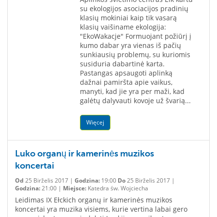
su ekologijos asociacijos pradinių
klasių mokiniai kaip tik vasarą
klasių vaišiname ekologija:
"EkoWakacje" Formuojant požiūrį į
kumo dabar yra vienas iš pačių
sunkiausių problemų, su kuriomis
susiduria dabartinė karta.
Pastangas apsaugoti aplinką
dažnai pamiršta apie vaikus,
manyti, kad jie yra per maži, kad
galėtų dalyvauti kovoje už švarią...
Więcej
Luko organų ir kamerinės muzikos
koncertai
Od
25 Birželis 2017 |
Godzina:
19:00
Do
25 Birželis 2017 |
Godzina:
21:00 |
Miejsce:
Katedra św. Wojciecha
Leidimas IX Ełckich organų ir kamerinės muzikos
koncertai yra muzika visiems, kurie vertina labai gero