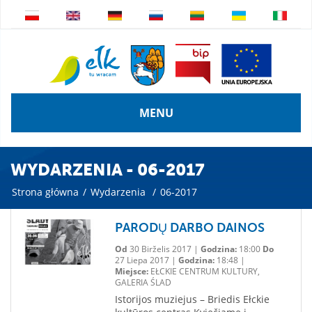
MENU
WYDARZENIA - 06-2017
Strona główna
/
Wydarzenia
/
06-2017
PARODŲ DARBO DAINOS
Od
30 Birželis 2017 |
Godzina:
18:00
Do
27 Liepa 2017 |
Godzina:
18:48 |
Miejsce:
EŁCKIE CENTRUM KULTURY,
GALERIA ŚLAD
Istorijos muziejus – Briedis Ełckie