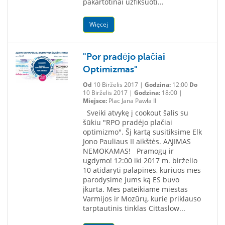
pakartotinai užfiksuoti...
Więcej
"Por pradėjo plačiai
Optimizmas"
Od
10 Birželis 2017 |
Godzina:
12:00
Do
10 Birželis 2017 |
Godzina:
18:00 |
Miejsce:
Plac Jana Pawła II
Sveiki atvykę į cookout šalis su
šūkiu "RPO pradėjo plačiai
optimizmo". Šį kartą susitiksime Elk
Jono Pauliaus II aikštės. ΑΛJIMAS
NEMOKAMAS! Pramogų ir
ugdymo! 12:00 iki 2017 m. birželio
10 atidaryti palapines, kuriuos mes
parodysime jums ką ES buvo
įkurta. Mes pateikiame miestas
Varmijos ir Mozūrų, kurie priklauso
tarptautinis tinklas Cittaslow...