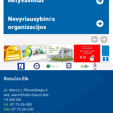
Aktyvavimas
Nevyriausybinės
organizacijos
Rotušės Ełk
ul. Marsz J. Piłsudskiego 4
woj. warmińsko-mazurskie
19-300 Ełk
tel.
87 73-26-000
faks
87 73-26-230