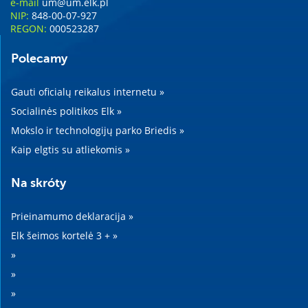
e-mail
um@um.elk.pl
NIP:
848-00-07-927
REGON:
000523287
Polecamy
Gauti oficialų reikalus internetu »
Socialinės politikos Elk »
Mokslo ir technologijų parko Briedis »
Kaip elgtis su atliekomis »
Na skróty
Prieinamumo deklaracija »
Elk šeimos kortelė 3 + »
»
»
»