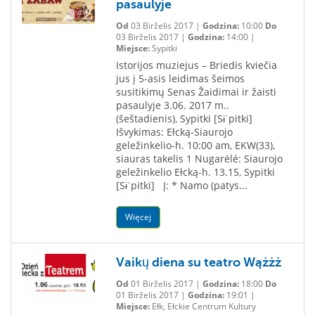
pasaulyje
Od
03 Birželis 2017 |
Godzina:
10:00
Do
03 Birželis 2017 |
Godzina:
14:00 |
Miejsce:
Sypitki
Istorijos muziejus – Briedis kviečia
jus į 5-asis leidimas šeimos
susitikimų Senas Žaidimai ir žaisti
pasaulyje 3.06. 2017 m..
(šeštadienis), Sypitki [Sɨˈpitki]
Išvykimas: Ełcką-Siaurojo
geležinkelio-h. 10:00 am, EKW(33),
siauras takelis 1 Nugarėlė: Siaurojo
geležinkelio Ełcką-h. 13.15, Sypitki
[Sɨˈpitki] Į: * Namo (patys...
Więcej
Vaikų diena su teatro Wążżż
Od
01 Birželis 2017 |
Godzina:
18:00
Do
01 Birželis 2017 |
Godzina:
19:01 |
Miejsce:
Ełk, Ełckie Centrum Kultury