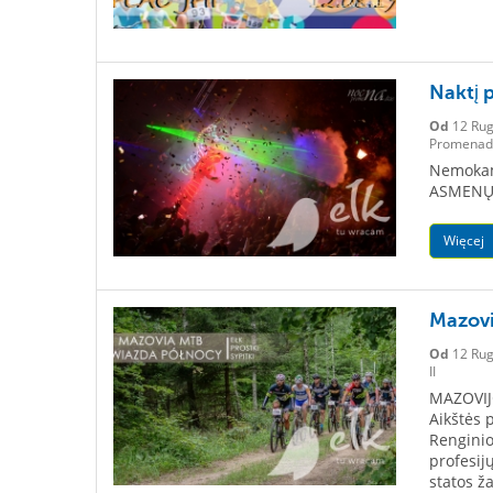
Naktį p
Od
12 Rug
Promenad
Nemokama
ASMENŲ
Więcej
Mazovi
Od
12 Rug
II
MAZOVIJ
Aikštės 
Renginio
profesij
statos ž