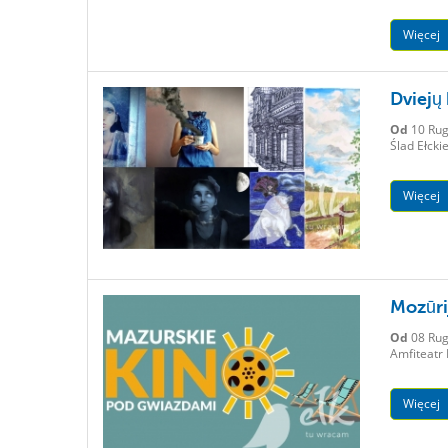
Więcej
Dviejų 
Od
10 Rug
Ślad Ełcki
Więcej
Mozūri
Od
08 Rug
Amfiteatr
Więcej