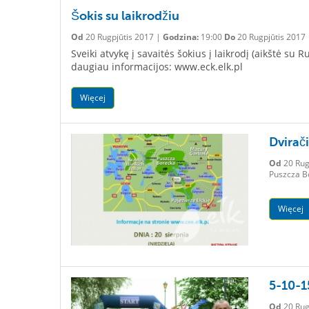
Šokis su laikrodžiu
Od
20 Rugpjūtis 2017 |
Godzina:
19:00
Do
20 Rugpjūtis 2017
Sveiki atvykę į savaitės šokius į laikrodį (aikštė s
daugiau informacijos: www.eck.elk.pl
Więcej
Dvirač
Od
20 Rug
Puszcza B
Więcej
5-10-1
Od
20 Rug