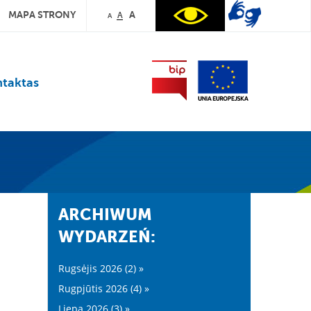
MAPA STRONY
A
A
A
taktas
ARCHIWUM
WYDARZEŃ:
Rugsėjis 2026 (2) »
Rugpjūtis 2026 (4) »
Liepa 2026 (3) »