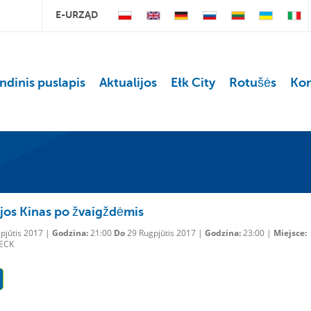
E-URZĄD
ndinis puslapis
Aktualijos
Ełk City
Rotušės
Kon
jos Kinas po žvaigždėmis
pjūtis 2017 |
Godzina:
21:00
Do
29 Rugpjūtis 2017 |
Godzina:
23:00 |
Miejsce:
 ECK