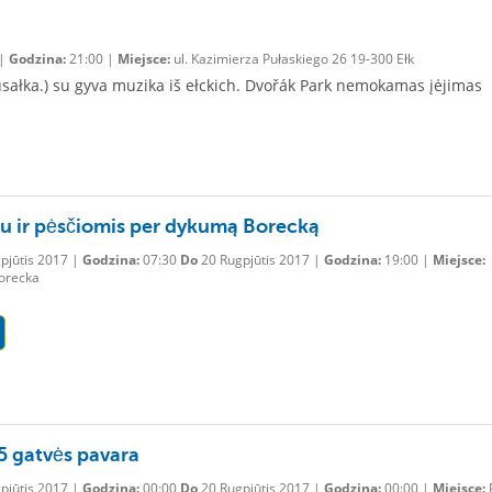
 |
Godzina:
21:00 |
Miejsce:
ul. Kazimierza Pułaskiego 26 19-300 Ełk
u Rusałka.) su gyva muzika iš ełckich. Dvořák Park nemokamas įėjimas
iu ir pėsčiomis per dykumą Borecką
pjūtis 2017 |
Godzina:
07:30
Do
20 Rugpjūtis 2017 |
Godzina:
19:00 |
Miejsce:
orecka
5 gatvės pavara
pjūtis 2017 |
Godzina:
00:00
Do
20 Rugpjūtis 2017 |
Godzina:
00:00 |
Miejsce: