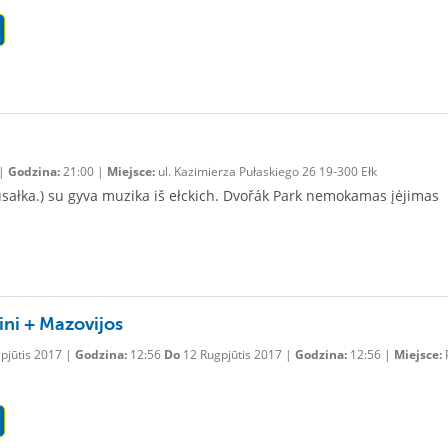
 |
Godzina:
21:00 |
Miejsce:
ul. Kazimierza Pułaskiego 26 19-300 Ełk
u Rusałka.) su gyva muzika iš ełckich. Dvořák Park nemokamas įėjimas
ini + Mazovijos
pjūtis 2017 |
Godzina:
12:56
Do
12 Rugpjūtis 2017 |
Godzina:
12:56 |
Miejsce:
P