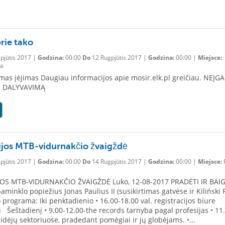
rie tako
pjūtis 2017 |
Godzina:
00:00
Do
12 Rugpjūtis 2017 |
Godzina:
00:00 |
Miejsce:
a
s įėjimas Daugiau informacijos apie mosir.elk.pl greičiau. NEĮGA
 DALYVAVIMĄ
jos MTB-vidurnakčio žvaigždė
pjūtis 2017 |
Godzina:
00:00
Do
14 Rugpjūtis 2017 |
Godzina:
00:00 |
Miejsce:
P
OS MTB-VIDURNAKČIO ŽVAIGŽDĖ Luko, 12-08-2017 PRADĖTI IR BAIG
paminklo popiežius Jonas Paulius II (susikirtimas gatvėse ir Kiliński
 programa: Iki penktadienio • 16.00-18.00 val. registracijos biure
ų Šeštadienį • 9.00-12.00-the records tarnyba pagal profesijas • 11
aidėjų sektoriuose, pradedant pomėgiai ir jų globėjams. •...