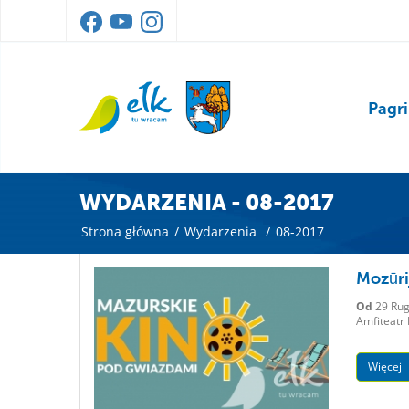
Pagri
WYDARZENIA - 08-2017
Strona główna
/
Wydarzenia
/
08-2017
Mozūri
Od
29 Rug
Amfiteatr
Więcej