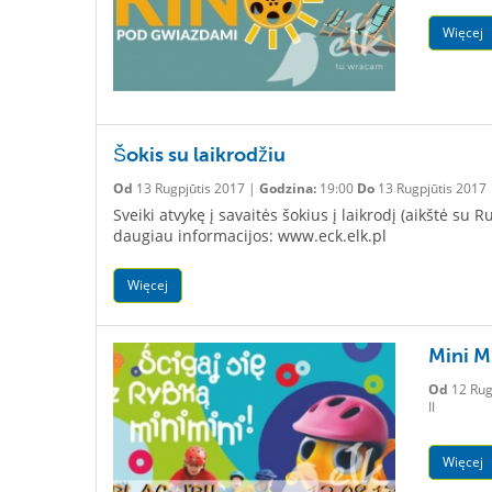
Więcej
Šokis su laikrodžiu
Od
13 Rugpjūtis 2017 |
Godzina:
19:00
Do
13 Rugpjūtis 2017
Sveiki atvykę į savaitės šokius į laikrodį (aikštė s
daugiau informacijos: www.eck.elk.pl
Więcej
Mini M
Od
12 Rug
II
Więcej