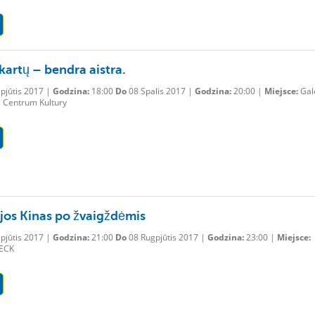
kartų – bendra aistra.
pjūtis 2017 |
Godzina:
18:00
Do
08 Spalis 2017 |
Godzina:
20:00 |
Miejsce:
Gal
e Centrum Kultury
jos Kinas po žvaigždėmis
pjūtis 2017 |
Godzina:
21:00
Do
08 Rugpjūtis 2017 |
Godzina:
23:00 |
Miejsce:
 ECK