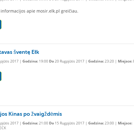
informacijos apie mosir.elk.pl greičiau.
tavas šventę Ełk
pjūtis 2017 |
Godzina:
19:00
Do
20 Rugpjūtis 2017 |
Godzina:
23:20 |
Miejsce:
jos Kinas po žvaigždėmis
pjūtis 2017 |
Godzina:
21:00
Do
15 Rugpjūtis 2017 |
Godzina:
23:00 |
Miejsce:
 ECK