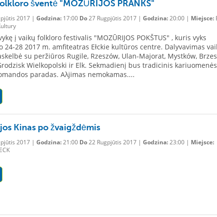
folkloro šventė "MOZŪRIJOS PRANKS"
pjūtis 2017 |
Godzina:
17:00
Do
27 Rugpjūtis 2017 |
Godzina:
20:00 |
Miejsce:
E
ultury
tvykę į vaikų folkloro festivalis "MOZŪRIJOS POKŠTUS" , kuris vyks
o 24-28 2017 m. amfiteatras Ełckie kultūros centre. Dalyvavimas va
skelbė su peržiūros Rugile, Rzeszów, Ulan-Majorat, Mystków, Brzes
Grodzisk Wielkopolski ir Elk. Sekmadienį bus tradicinis kariuomenės
komandos paradas. Αλjimas nemokamas....
jos Kinas po žvaigždėmis
pjūtis 2017 |
Godzina:
21:00
Do
22 Rugpjūtis 2017 |
Godzina:
23:00 |
Miejsce:
 ECK