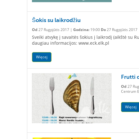
Šokis su laikrodžiu
Od
27 Rugpjūtis 2017 |
Godzina:
19:00
Do
27 Rugpjūtis 2017
Sveiki atvykę į savaitės šokius į laikrodį (aikštė s
daugiau informacijos: www.eck.elk.pl
Więcej
Frutti 
Od
27 Rug
Centrum Ed
Więcej