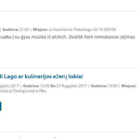
 |
Godzina:
21:00 |
Miejsce:
ul. Kazimierza Pułaskiego 26 19-300 Ełk
u Rusałka.) su gyva muzika iš ełckich. Dvořák Park nemokamas įėjimas
di Lago ar kulinarijos ežerų lobiai
pjūtis 2017 |
Godzina:
12:00
Do
27 Rugpjūtis 2017 |
Godzina:
19:00 |
Miejsce:
ukacji Ekologicznej w Ełku