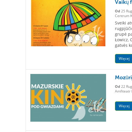
Vaikų 
Od
25 Rug
Centrum K
Sveiki a
rugpjūči
grupė pa
Łowicz, 
gatvės 
Więcej
Mozūri
Od
22 Rug
Amfiteatr
Więcej