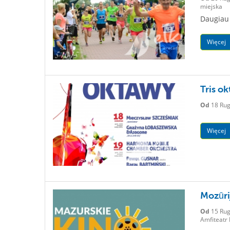
miejska
Daugiau 
Więcej
Tris ok
Od
18 Rug
Więcej
Mozūri
Od
15 Rug
Amfiteatr