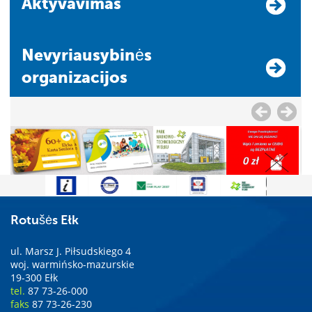
Aktyvavimas
Nevyriausybinės
organizacijos
Rotušės Ełk
ul. Marsz J. Piłsudskiego 4
woj. warmińsko-mazurskie
19-300 Ełk
tel.
87 73-26-000
faks
87 73-26-230