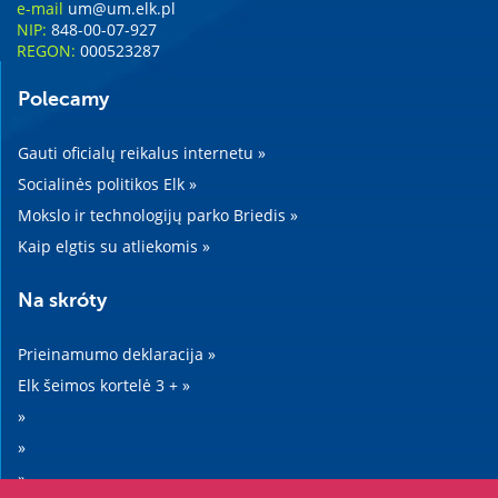
e-mail
um@um.elk.pl
NIP:
848-00-07-927
REGON:
000523287
Polecamy
Gauti oficialų reikalus internetu »
Socialinės politikos Elk »
Mokslo ir technologijų parko Briedis »
Kaip elgtis su atliekomis »
Na skróty
Prieinamumo deklaracija »
Elk šeimos kortelė 3 + »
»
»
»