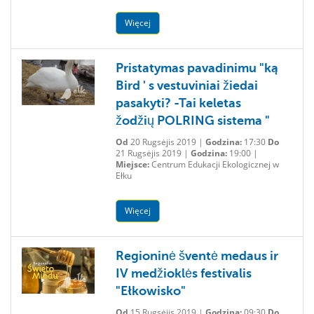
Więcej
Pristatymas pavadinimu "ką
Bird ' s vestuviniai žiedai
pasakyti? -Tai keletas
žodžių POLRING sistema "
Od
20 Rugsėjis 2019 |
Godzina:
17:30
Do
21 Rugsėjis 2019 |
Godzina:
19:00 |
Miejsce:
Centrum Edukacji Ekologicznej w
Ełku
Więcej
Regioninė šventė medaus ir
IV medžioklės festivalis
"Ełkowisko"
Od
15 Rugsėjis 2019 |
Godzina:
09:30
Do