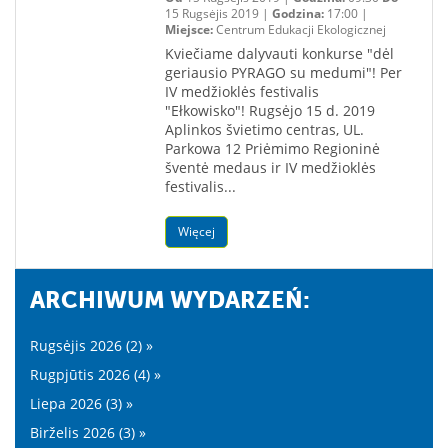
15 Rugsėjis 2019 |
Godzina:
17:00 |
Miejsce:
Centrum Edukacji Ekologicznej
Kviečiame dalyvauti konkurse "dėl
geriausio PYRAGO su medumi"! Per
IV medžioklės festivalis
"Ełkowisko"! Rugsėjo 15 d. 2019
Aplinkos švietimo centras, UL.
Parkowa 12 Priėmimo Regioninė
šventė medaus ir IV medžioklės
festivalis...
Więcej
ARCHIWUM WYDARZEŃ:
Rugsėjis 2026 (2) »
Rugpjūtis 2026 (4) »
Liepa 2026 (3) »
Birželis 2026 (3) »