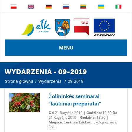
MENU
WYDARZENIA - 09-2019
Strona główna
/
Wydarzenia
/
09-2019
Žolininkės seminarai
"laukiniai preparatai"
Od
21 Rugsėjis 2019 |
Godzina:
10:30
Do
21 Rugsėjis 2019 |
Godzina:
13:30 |
Miejsce:
Centrum Edukacji Ekologicznej w
Ełku