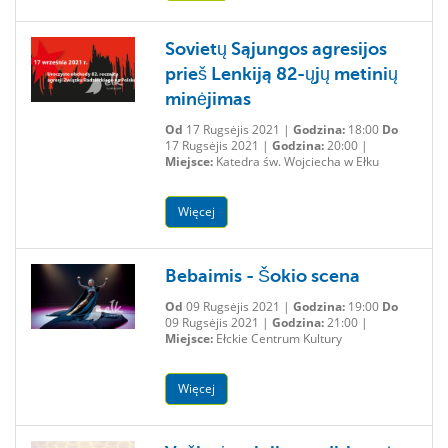
Sovietų Sąjungos agresijos
prieš Lenkiją 82-ųjų metinių
minėjimas
Od
17 Rugsėjis 2021 |
Godzina:
18:00
Do
17 Rugsėjis 2021 |
Godzina:
20:00 |
Miejsce:
Katedra św. Wojciecha w Ełku
Więcej
Bebaimis - Šokio scena
Od
09 Rugsėjis 2021 |
Godzina:
19:00
Do
09 Rugsėjis 2021 |
Godzina:
21:00 |
Miejsce:
Ełckie Centrum Kultury
Więcej