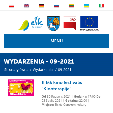
MENU
WYDARZENIA - 09-2021
Strona główna
/
Wydarzenia
/
09-2021
II Ełk kino festivalis
"Kinoterapija"
Od
30 Rugsėjis 2021 |
Godzina:
17:00
Do
03 Spalis 2021 |
Godzina:
22:00 |
Miejsce:
Ełckie Centrum Kultury