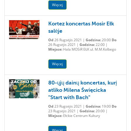
Więcej
Kortez koncertas Mosir Ełk
salėje
Od
26 Rugsėjis 2021 |
Godzina:
20:00
Do
26 Rugsėjis 2021 |
Godzina:
22:00 |
Miejsce:
Hala MOSiR EŁK ul. M.M.Kolbego
Więcej
80-ųjų dainų koncertas, kurį
atliko Milena Święcicka
"Start with Bach"
Od
23 Rugsėjis 2021 |
Godzina:
19:00
Do
23 Rugsėjis 2021 |
Godzina:
20:00 |
Miejsce:
Ełckie Centrum Kultury
Więcej