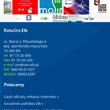
Rotušės Ełk
ul. Marsz J. Piłsudskiego 4
woj. warmińsko-mazurskie
19-300 Ełk
tel.
87 73-26-000
faks
87 73-26-230
e-mail
um@um.elk.pl
NIP:
848-00-07-927
REGON:
000523287
Polecamy
Gauti oficialų reikalus internetu »
Socialinės politikos Elk »