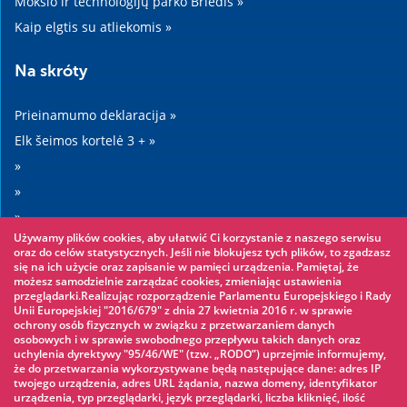
Mokslo ir technologijų parko Briedis »
Kaip elgtis su atliekomis »
Na skróty
Prieinamumo deklaracija »
Elk šeimos kortelė 3 + »
»
»
»
Używamy plików cookies, aby ułatwić Ci korzystanie z naszego serwisu
»
oraz do celów statystycznych. Jeśli nie blokujesz tych plików, to zgadzasz
się na ich użycie oraz zapisanie w pamięci urządzenia. Pamiętaj, że
możesz samodzielnie zarządzać cookies, zmieniając ustawienia
Warto zobaczyć
przeglądarki.Realizując rozporządzenie Parlamentu Europejskiego i Rady
Unii Europejskiej "2016/679" z dnia 27 kwietnia 2016 r. w sprawie
ochrony osób fizycznych w związku z przetwarzaniem danych
Virvių parkas »
osobowych i w sprawie swobodnego przepływu takich danych oraz
uchylenia dyrektywy "95/46/WE" (tzw. „RODO”) uprzejmie informujemy,
Vandens parkas »
że do przetwarzania wykorzystywane będą następujące dane: adres IP
Ledo čiuožykla »
twojego urządzenia, adres URL żądania, nazwa domeny, identyfikator
urządzenia, typ przeglądarki, język przeglądarki, liczba kliknięć, ilość
KINOECK »