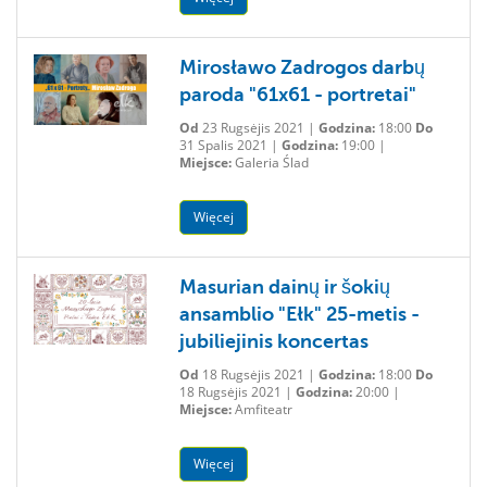
Mirosławo Zadrogos darbų
paroda "61x61 - portretai"
Od
23 Rugsėjis 2021 |
Godzina:
18:00
Do
31 Spalis 2021 |
Godzina:
19:00 |
Miejsce:
Galeria Ślad
Więcej
Masurian dainų ir šokių
ansamblio "Ełk" 25-metis -
jubiliejinis koncertas
Od
18 Rugsėjis 2021 |
Godzina:
18:00
Do
18 Rugsėjis 2021 |
Godzina:
20:00 |
Miejsce:
Amfiteatr
Więcej