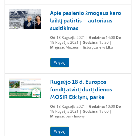
Apie pasienio žmogaus karo
laikų patirtis – autoriaus
susitikimas
Od
18 Rugsėjis 2021 |
Godzina:
14:00
Do
18 Rugsėjis 2021 |
Godzina:
15:30 |
Miejsce:
Muzeum Historyczne w Ełku
Więcej
Rugsėjo 18 d. Europos
fondų atvirų durų dienos
MOSiR Ełk lynų parke
Od
18 Rugsėjis 2021 |
Godzina:
10:00
Do
18 Rugsėjis 2021 |
Godzina:
18:00 |
Miejsce:
park linowy
Więcej