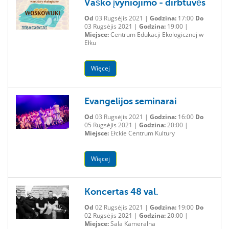
Vaško įvyniojimo - dirbtuvės
Od
03 Rugsėjis 2021 |
Godzina:
17:00
Do
03 Rugsėjis 2021 |
Godzina:
19:00 |
Miejsce:
Centrum Edukacji Ekologicznej w
Ełku
Więcej
Evangelijos seminarai
Od
03 Rugsėjis 2021 |
Godzina:
16:00
Do
05 Rugsėjis 2021 |
Godzina:
20:00 |
Miejsce:
Ełckie Centrum Kultury
Więcej
Koncertas 48 val.
Od
02 Rugsėjis 2021 |
Godzina:
19:00
Do
02 Rugsėjis 2021 |
Godzina:
20:00 |
Miejsce:
Sala Kameralna