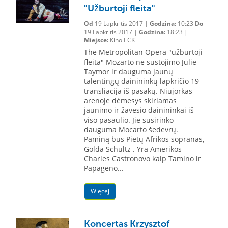
"Užburtoji fleita"
Od
19 Lapkritis 2017 |
Godzina:
10:23
Do
19 Lapkritis 2017 |
Godzina:
18:23 |
Miejsce:
Kino ECK
The Metropolitan Opera "užburtoji
fleita" Mozarto ne sustojimo Julie
Taymor ir dauguma jaunų
talentingų dainininkų lapkričio 19
transliacija iš pasakų. Niujorkas
arenoje dėmesys skiriamas
jaunimo ir žavesio dainininkai iš
viso pasaulio. Jie susirinko
dauguma Mocarto šedevrų.
Paminą bus Pietų Afrikos sopranas,
Golda Schultz . Yra Amerikos
Charles Castronovo kaip Tamino ir
Papageno...
Więcej
Koncertas Krzysztof