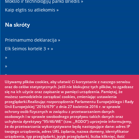
Mokslo ir technologijų parko Briedis »
Kaip elgtis su atliekomis »
Na skróty
Prieinamumo deklaracija »
Elk šeimos kortelė 3 + »
»
»
»
Używamy plików cookies, aby ułatwić Ci korzystanie z naszego serwisu
»
oraz do celów statystycznych. Jeśli nie blokujesz tych plików, to zgadzasz
się na ich użycie oraz zapisanie w pamięci urządzenia. Pamiętaj, że
możesz samodzielnie zarządzać cookies, zmieniając ustawienia
Warto zobaczyć
przeglądarki.Realizując rozporządzenie Parlamentu Europejskiego i Rady
Unii Europejskiej "2016/679" z dnia 27 kwietnia 2016 r. w sprawie
ochrony osób fizycznych w związku z przetwarzaniem danych
Virvių parkas »
osobowych i w sprawie swobodnego przepływu takich danych oraz
uchylenia dyrektywy "95/46/WE" (tzw. „RODO”) uprzejmie informujemy,
Vandens parkas »
że do przetwarzania wykorzystywane będą następujące dane: adres IP
Ledo čiuožykla »
twojego urządzenia, adres URL żądania, nazwa domeny, identyfikator
urządzenia, typ przeglądarki, język przeglądarki, liczba kliknięć, ilość