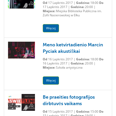
Od
17 Lapkritis 2017 |
Godzina:
18:00
Do
17 Lapkritis 2017 |
Godzina:
20:00 |
Miejsce:
Miejska Biblioteka Publiczna im.
Zofii Nasierowskiej w Ełku
Więcej
Meno ketvirtadienio Marcin
Pyciak akustiškai
Od
16 Lapkritis 2017 |
Godzina:
18:00
Do
16 Lapkritis 2017 |
Godzina:
20:00 |
Miejsce:
Szkoła artystyczna
Więcej
Be praeities fotografijos
dirbtuvės vaikams
Od
15 Lapkritis 2017 |
Godzina:
15:00
Do
15 Lapkritis 2017 |
Godzina:
19:00 |