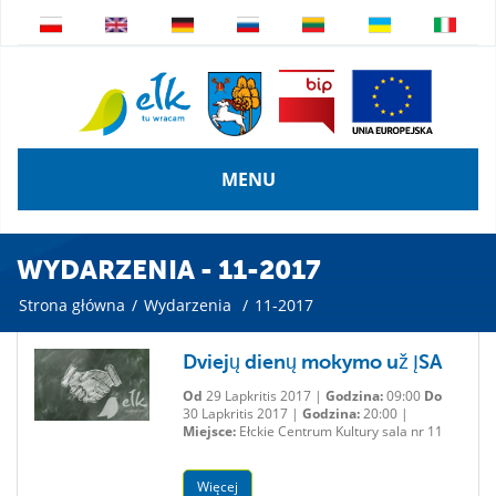
MENU
WYDARZENIA - 11-2017
Strona główna
/
Wydarzenia
/
11-2017
Dviejų dienų mokymo už ĮSA
Od
29 Lapkritis 2017 |
Godzina:
09:00
Do
30 Lapkritis 2017 |
Godzina:
20:00 |
Miejsce:
Ełckie Centrum Kultury sala nr 11
Więcej