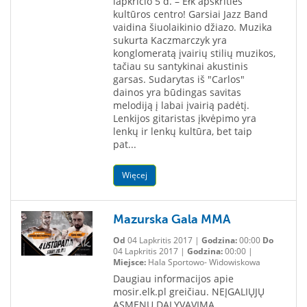
lapkričio 5 d. – Ełk apskrities
kultūros centro! Garsiai Jazz Band
vaidina šiuolaikinio džiazo. Muzika
sukurta Kaczmarczyk yra
konglomeratą įvairių stilių muzikos,
tačiau su santykinai akustinis
garsas. Sudarytas iš "Carlos"
dainos yra būdingas savitas
melodiją į labai įvairią padėtį.
Lenkijos gitaristas įkvėpimo yra
lenkų ir lenkų kultūra, bet taip
pat...
Więcej
Mazurska Gala MMA
Od
04 Lapkritis 2017 |
Godzina:
00:00
Do
04 Lapkritis 2017 |
Godzina:
00:00 |
Miejsce:
Hala Sportowo- Widowiskowa
Daugiau informacijos apie
mosir.elk.pl greičiau. NEĮGALIŲJŲ
ASMENŲ DALYVAVIMĄ