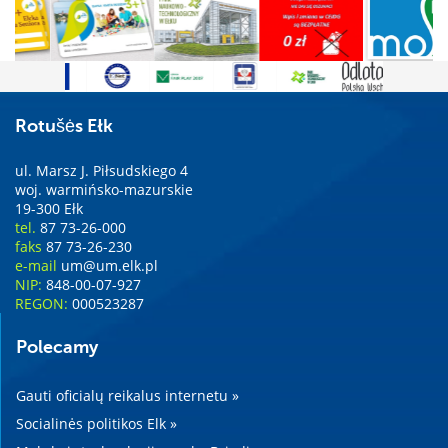
Rotušės Ełk
ul. Marsz J. Piłsudskiego 4
woj. warmińsko-mazurskie
19-300 Ełk
tel.
87 73-26-000
faks
87 73-26-230
e-mail
um@um.elk.pl
NIP:
848-00-07-927
REGON:
000523287
Polecamy
Gauti oficialų reikalus internetu »
Socialinės politikos Elk »