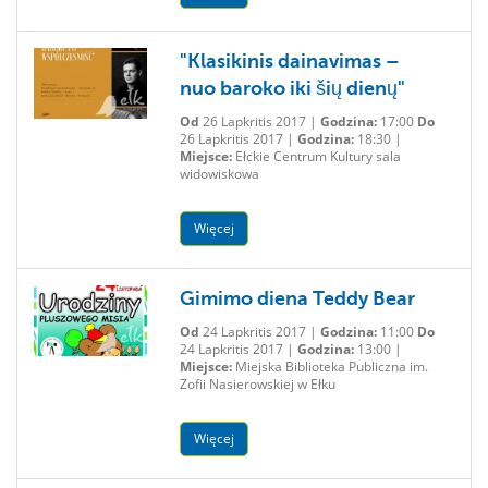
"Klasikinis dainavimas –
nuo baroko iki šių dienų"
Od
26 Lapkritis 2017 |
Godzina:
17:00
Do
26 Lapkritis 2017 |
Godzina:
18:30 |
Miejsce:
Ełckie Centrum Kultury sala
widowiskowa
Więcej
Gimimo diena Teddy Bear
Od
24 Lapkritis 2017 |
Godzina:
11:00
Do
24 Lapkritis 2017 |
Godzina:
13:00 |
Miejsce:
Miejska Biblioteka Publiczna im.
Zofii Nasierowskiej w Ełku
Więcej