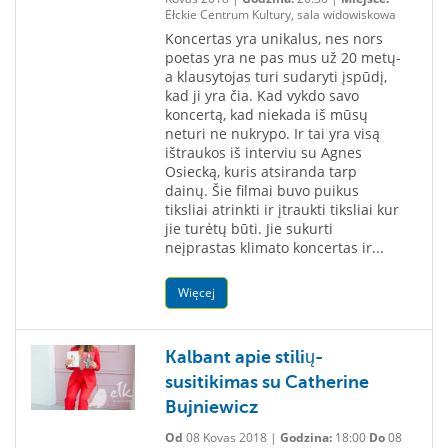
Ełckie Centrum Kultury, sala widowiskowa
Koncertas yra unikalus, nes nors
poetas yra ne pas mus už 20 metų-
a klausytojas turi sudaryti įspūdį,
kad ji yra čia. Kad vykdo savo
koncertą, kad niekada iš mūsų
neturi ne nukrypo. Ir tai yra visą
ištraukos iš interviu su Agnes
Osiecką, kuris atsiranda tarp
dainų. Šie filmai buvo puikus
tiksliai atrinkti ir įtraukti tiksliai kur
jie turėtų būti. Jie sukurti
neįprastas klimato koncertas ir...
Więcej
Kalbant apie stilių-
susitikimas su Catherine
Bujniewicz
Od
08 Kovas 2018 |
Godzina:
18:00
Do
08