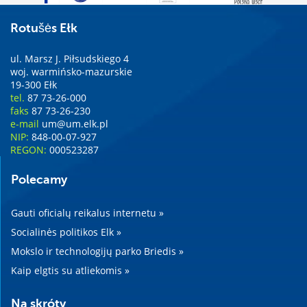
Rotušės Ełk
ul. Marsz J. Piłsudskiego 4
woj. warmińsko-mazurskie
19-300 Ełk
tel.
87 73-26-000
faks
87 73-26-230
e-mail
um@um.elk.pl
NIP:
848-00-07-927
REGON:
000523287
Polecamy
Gauti oficialų reikalus internetu »
Socialinės politikos Elk »
Mokslo ir technologijų parko Briedis »
Kaip elgtis su atliekomis »
Na skróty