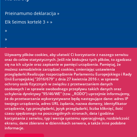
Prieinamumo deklaracija »
Elk šeimos kortelė 3 + »
»
»
»
Używamy plików cookies, aby ułatwić Ci korzystanie z naszego serwisu
»
oraz do celów statystycznych. Jeśli nie blokujesz tych plików, to zgadzasz
się na ich użycie oraz zapisanie w pamięci urządzenia. Pamiętaj, że
możesz samodzielnie zarządzać cookies, zmieniając ustawienia
Warto zobaczyć
przeglądarki.Realizując rozporządzenie Parlamentu Europejskiego i Rady
Unii Europejskiej "2016/679" z dnia 27 kwietnia 2016 r. w sprawie
ochrony osób fizycznych w związku z przetwarzaniem danych
Virvių parkas »
osobowych i w sprawie swobodnego przepływu takich danych oraz
uchylenia dyrektywy "95/46/WE" (tzw. „RODO”) uprzejmie informujemy,
Vandens parkas »
że do przetwarzania wykorzystywane będą następujące dane: adres IP
Ledo čiuožykla »
twojego urządzenia, adres URL żądania, nazwa domeny, identyfikator
urządzenia, typ przeglądarki, język przeglądarki, liczba kliknięć, ilość
KINOECK »
czasu spędzonego na poszczególnych stronach, data i godzina
korzystania z serwisu, typ i wersja systemu operacyjnego, rozdzielczość
Muziejus »
ekranu, dane zbierane w dziennikach serwera, a także inne podobne
informacje.