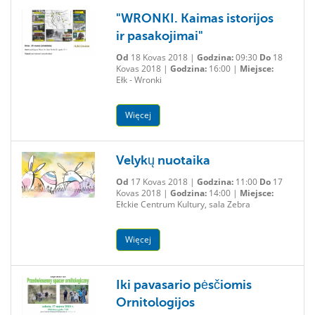
"WRONKI. Kaimas istorijos
ir pasakojimai"
Od
18 Kovas 2018 |
Godzina:
09:30
Do
18
Kovas 2018 |
Godzina:
16:00 |
Miejsce:
Ełk - Wronki
Więcej
Velykų nuotaika
Od
17 Kovas 2018 |
Godzina:
11:00
Do
17
Kovas 2018 |
Godzina:
14:00 |
Miejsce:
Ełckie Centrum Kultury, sala Zebra
Więcej
Iki pavasario pėsčiomis
Ornitologijos