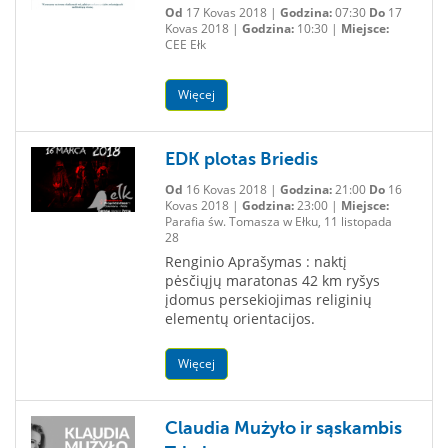
Od
17 Kovas 2018 |
Godzina:
07:30
Do
17
Kovas 2018 |
Godzina:
10:30 |
Miejsce:
CEE Ełk
Więcej
EDK plotas Briedis
Od
16 Kovas 2018 |
Godzina:
21:00
Do
16
Kovas 2018 |
Godzina:
23:00 |
Miejsce:
Parafia św. Tomasza w Ełku, 11 listopada
28
Renginio Aprašymas : naktį
pėsčiųjų maratonas 42 km ryšys
įdomus persekiojimas religinių
elementų orientacijos.
Więcej
Claudia Mużyło ir sąskambis