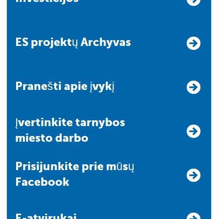
ES projektų Archyvas
Pranešti apie įvykį
Įvertinkite tarnybos
miesto darbo
Prisijunkite prie mūsų
Facebook
E-atvirukai