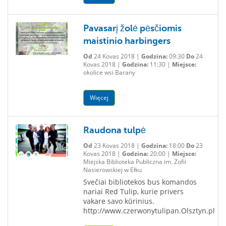
Pavasarį žolė pėsčiomis
maistinio harbingers
Od
24 Kovas 2018 |
Godzina:
09:30
Do
24
Kovas 2018 |
Godzina:
11:30 |
Miejsce:
okolice wsi Barany
Więcej
Raudona tulpė
Od
23 Kovas 2018 |
Godzina:
18:00
Do
23
Kovas 2018 |
Godzina:
20:00 |
Miejsce:
Miejska Biblioteka Publiczna im. Zofii
Nasierowskiej w Ełku
Svečiai bibliotekos bus komandos
nariai Red Tulip, kurie privers
vakare savo kūrinius.
http://www.czerwonytulipan.Olsztyn.pl