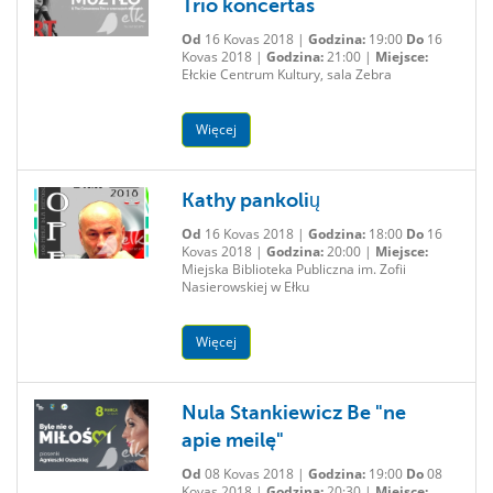
Trio koncertas
Od
16 Kovas 2018 |
Godzina:
19:00
Do
16
Kovas 2018 |
Godzina:
21:00 |
Miejsce:
Ełckie Centrum Kultury, sala Zebra
Więcej
Kathy pankolių
Od
16 Kovas 2018 |
Godzina:
18:00
Do
16
Kovas 2018 |
Godzina:
20:00 |
Miejsce:
Miejska Biblioteka Publiczna im. Zofii
Nasierowskiej w Ełku
Więcej
Nula Stankiewicz Be "ne
apie meilę"
Od
08 Kovas 2018 |
Godzina:
19:00
Do
08
Kovas 2018 |
Godzina:
20:30 |
Miejsce: