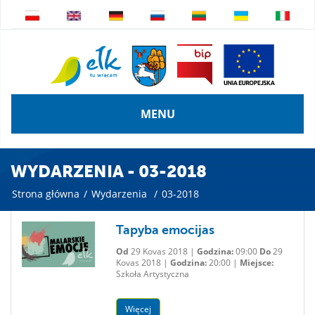
MENU
WYDARZENIA - 03-2018
Strona główna
/
Wydarzenia
/
03-2018
Tapyba emocijas
Od
29 Kovas 2018 |
Godzina:
09:00
Do
29
Kovas 2018 |
Godzina:
20:00 |
Miejsce:
Szkoła Artystyczna
Więcej