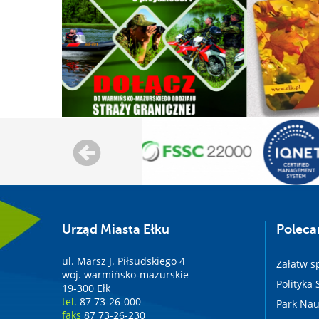
Urząd Miasta Ełku
Polec
ul. Marsz J. Piłsudskiego 4
Załatw s
woj. warmińsko-mazurskie
Polityka
19-300 Ełk
tel.
87 73-26-000
Park Nau
faks
87 73-26-230