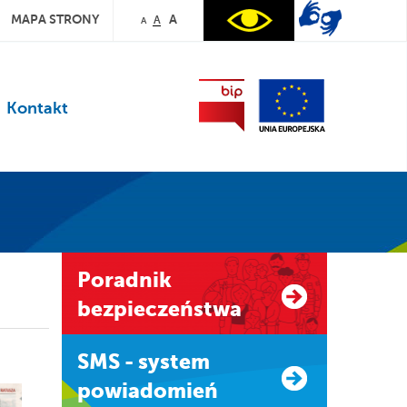
MAPA STRONY
A
A
A
Kontakt
Poradnik
bezpieczeństwa
SMS - system
powiadomień