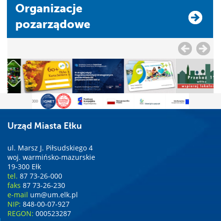
Organizacje
pozarządowe
Urząd Miasta Ełku
ul. Marsz J. Piłsudskiego 4
woj. warmińsko-mazurskie
19-300 Ełk
tel.
87 73-26-000
faks
87 73-26-230
e-mail
um@um.elk.pl
NIP:
848-00-07-927
REGON:
000523287