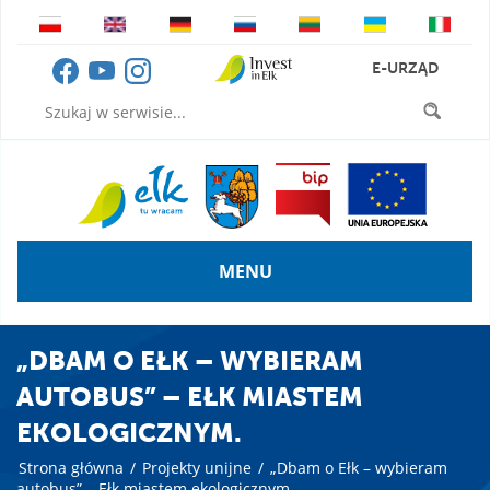
E-URZĄD
MENU
„DBAM O EŁK – WYBIERAM
AUTOBUS” – EŁK MIASTEM
EKOLOGICZNYM.
Strona główna
/
Projekty unijne
/
„Dbam o Ełk – wybieram
autobus” – Ełk miastem ekologicznym.