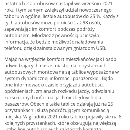
ostatnich 2 autobusów nastąpił we wrześniu 2021
roku i tym samym zwiększył udział nowoczesnego
taboru w ogólnej liczbie autobusów do 25 %. Każdy z
tych autobusów może pomieścić aż 98 osób,
zapewniając im komfort podczas podróży
autobusem. Młodzież z pewnością ucieszyła
informacja, że będzie możliwość naładowania
telefonu dzięki zainstalowanym gniazdom USB.
Mając na względzie komfort mieszkańców jak i osób
odwiedzających nasze miasto, na przystankach
autobusowych montowane są tablice wyposażone w
system dynamicznej informacji pasażerskiej. Będą
one informować o czasie przyjazdu autobusu,
opóźnieniach, zmianach rozkładu jazdy, odwołaniu
kursu i innych informacjach niezbędnych dla
pasażerów. Obecnie takie tablice działają już na 25
przystankach i służą podróżującym komunikacją
miejską. W grudniu 2021 roku tablice pojawiły się na 6
kolejnych przystankach, które obsługują największą
liczbę linii autobusowych i z których korzysta