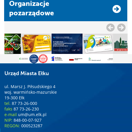
Organizacje
pozarządowe
Urząd Miasta Ełku
ul. Marsz J. Piłsudskiego 4
woj. warmińsko-mazurskie
19-300 Ełk
tel.
87 73-26-000
faks
87 73-26-230
e-mail
um@um.elk.pl
NIP:
848-00-07-927
REGON:
000523287