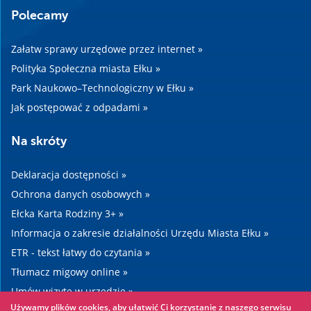
Polecamy
Załatw sprawy urzędowe przez internet »
Polityka Społeczna miasta Ełku »
Park Naukowo–Technologiczny w Ełku »
Jak postępować z odpadami »
Na skróty
Deklaracja dostępności »
Ochrona danych osobowych »
Ełcka Karta Rodziny 3+ »
Informacja o zakresie działalności Urzędu Miasta Ełku »
ETR - tekst łatwy do czytania »
Tłumacz migowy online »
Umów wizytę w urzędzie »
Używamy plików cookies, aby ułatwić Ci korzystanie z naszego serwisu
Drogi »