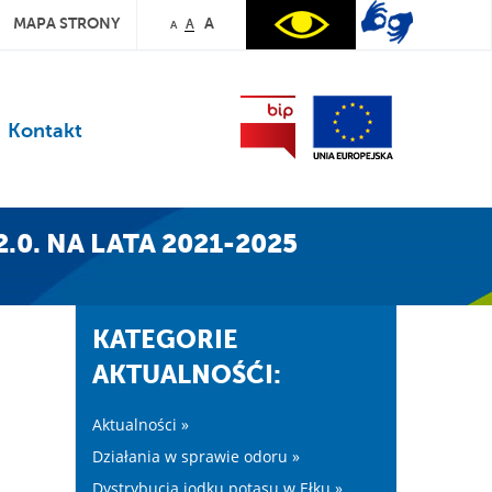
MAPA STRONY
A
A
A
Kontakt
. NA LATA 2021-2025
KATEGORIE
AKTUALNOŚĆI:
Aktualności »
Działania w sprawie odoru »
Dystrybucja jodku potasu w Ełku »