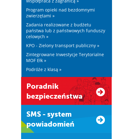
Współpraca z zagranicą »
Program opieki nad bezdomnymi
zwierzętami »
Zadania realizowane z budżetu
państwa lub z państwowych funduszy
celowych »
KPO - Zielony transport publiczny »
Zintegrowane Inwestycje Terytorialne
MOF Ełk »
Podróże z klasą »
Poradnik
bezpieczeństwa
SMS - system
powiadomień