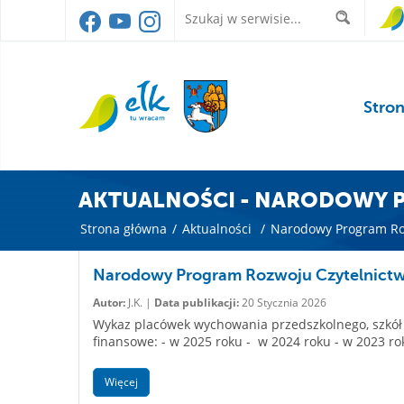
Stro
AKTUALNOŚCI - NARODOWY P
Strona główna
/
Aktualności
/
Narodowy Program Roz
Narodowy Program Rozwoju Czytelnictwa
Autor:
J.K. |
Data publikacji:
20 Stycznia 2026
Wykaz placówek wychowania przedszkolnego, szkół l
finansowe: - w 2025 roku - w 2024 roku - w 2023 r
Więcej