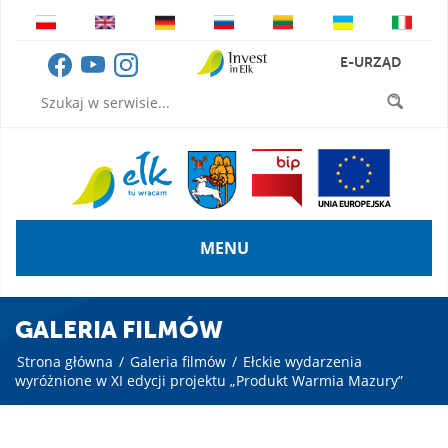
E-URZĄD
MENU
GALERIA FILMÓW
Strona główna
/
Galeria filmów
/
Ełckie wydarzenia
wyróżnione w XI edycji projektu „Produkt Warmia Mazury”