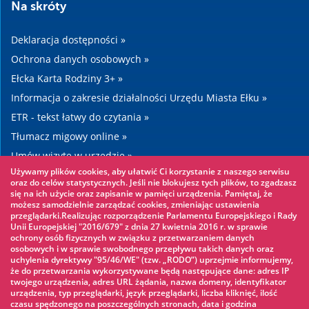
Na skróty
Deklaracja dostępności »
Ochrona danych osobowych »
Ełcka Karta Rodziny 3+ »
Informacja o zakresie działalności Urzędu Miasta Ełku »
ETR - tekst łatwy do czytania »
Tłumacz migowy online »
Umów wizytę w urzędzie »
Używamy plików cookies, aby ułatwić Ci korzystanie z naszego serwisu
Drogi »
oraz do celów statystycznych. Jeśli nie blokujesz tych plików, to zgadzasz
się na ich użycie oraz zapisanie w pamięci urządzenia. Pamiętaj, że
możesz samodzielnie zarządzać cookies, zmieniając ustawienia
Warto zobaczyć
przeglądarki.Realizując rozporządzenie Parlamentu Europejskiego i Rady
Unii Europejskiej "2016/679" z dnia 27 kwietnia 2016 r. w sprawie
ochrony osób fizycznych w związku z przetwarzaniem danych
Park linowy »
osobowych i w sprawie swobodnego przepływu takich danych oraz
uchylenia dyrektywy "95/46/WE" (tzw. „RODO”) uprzejmie informujemy,
Park Wodny »
że do przetwarzania wykorzystywane będą następujące dane: adres IP
Lodowisko »
twojego urządzenia, adres URL żądania, nazwa domeny, identyfikator
urządzenia, typ przeglądarki, język przeglądarki, liczba kliknięć, ilość
KINOECK »
czasu spędzonego na poszczególnych stronach, data i godzina