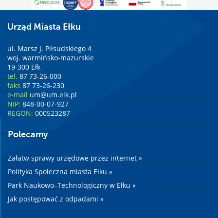
Urząd Miasta Ełku
ul. Marsz J. Piłsudskiego 4
woj. warmińsko-mazurskie
19-300 Ełk
tel.
87 73-26-000
faks
87 73-26-230
e-mail
um@um.elk.pl
NIP:
848-00-07-927
REGON:
000523287
Polecamy
Załatw sprawy urzędowe przez internet »
Polityka Społeczna miasta Ełku »
Park Naukowo–Technologiczny w Ełku »
Jak postępować z odpadami »