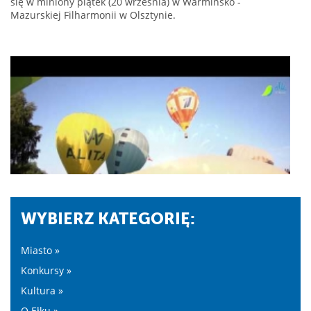
się w miniony piątek (20 września) w Warmińsko -
Mazurskiej Filharmonii w Olsztynie.
WYBIERZ KATEGORIĘ:
Miasto »
Konkursy »
Kultura »
O Ełku »