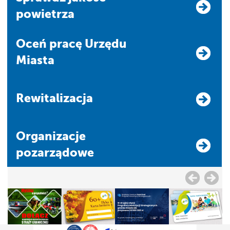
powietrza
Oceń pracę Urzędu
Miasta
Rewitalizacja
Organizacje
pozarządowe