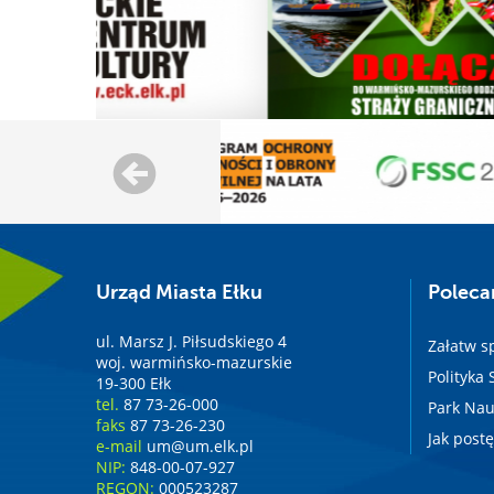
Urząd Miasta Ełku
Polec
ul. Marsz J. Piłsudskiego 4
Załatw s
woj. warmińsko-mazurskie
Polityka
19-300 Ełk
tel.
87 73-26-000
Park Nau
faks
87 73-26-230
Jak post
e-mail
um@um.elk.pl
NIP:
848-00-07-927
REGON:
000523287