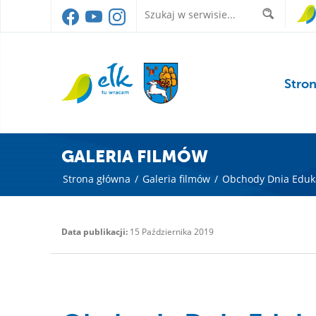
Stro
GALERIA FILMÓW
Strona główna
/
Galeria filmów
/
Obchody Dnia Eduka
Data publikacji:
15 Października 2019