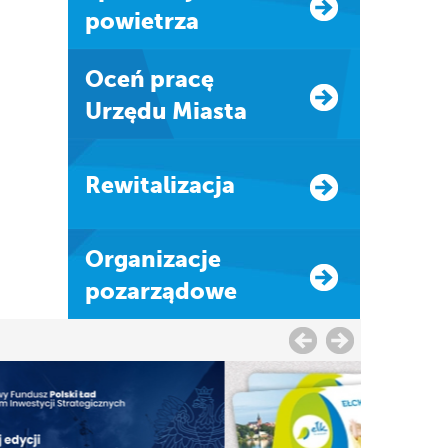
powietrza
Oceń pracę
Urzędu Miasta
Rewitalizacja
Organizacje
pozarządowe