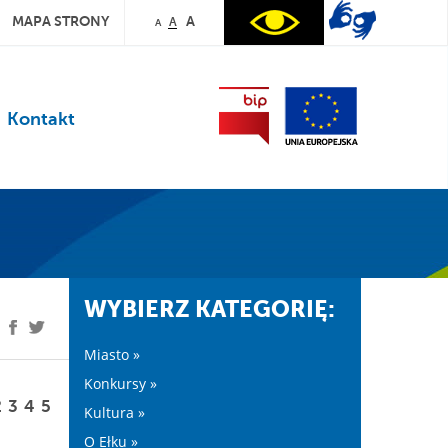
MAPA STRONY
A
A
A
Kontakt
WYBIERZ KATEGORIĘ:
Miasto »
Konkursy »
2
3
4
5
Kultura »
O Ełku »