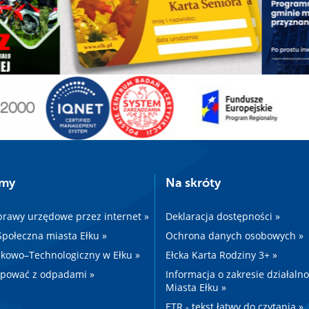
amy
Na skróty
prawy urzędowe przez internet »
Deklaracja dostępności »
 Społeczna miasta Ełku »
Ochrona danych osobowych »
kowo–Technologiczny w Ełku »
Ełcka Karta Rodziny 3+ »
ępować z odpadami »
Informacja o zakresie działaln
Miasta Ełku »
ETR - tekst łatwy do czytania »