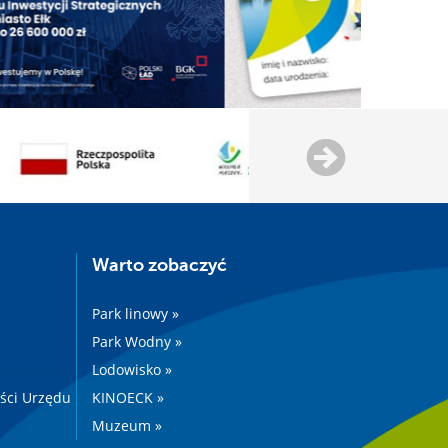
Warto zobaczyć
Park linowy »
Park Wodny »
Lodowisko »
ości Urzędu
KINOECK »
Muzeum »