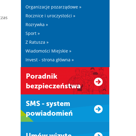
Organizacje pozarządowe »
Rocznice i uroczystości »
czas
Rozrywka »
Sport »
Z Ratusza »
Wiadomości Miejskie »
Invest - strona główna »
Poradnik
bezpieczeństwa
SMS - system
powiadomień
Umów wizytę