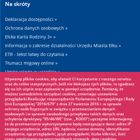
Na skróty
Deklaracja dostępności »
Ochrona danych osobowych »
Ełcka Karta Rodziny 3+ »
Informacja o zakresie działalności Urzędu Miasta Ełku »
ETR - tekst łatwy do czytania »
Tłumacz migowy online »
Umów wizytę w urzędzie »
Używamy plików cookies, aby ułatwić Ci korzystanie z naszego serwisu
Drogi »
oraz do celów statystycznych. Jeśli nie blokujesz tych plików, to zgadzasz
się na ich użycie oraz zapisanie w pamięci urządzenia. Pamiętaj, że
możesz samodzielnie zarządzać cookies, zmieniając ustawienia
Warto zobaczyć
przeglądarki.Realizując rozporządzenie Parlamentu Europejskiego i Rady
Unii Europejskiej "2016/679" z dnia 27 kwietnia 2016 r. w sprawie
ochrony osób fizycznych w związku z przetwarzaniem danych
Park linowy »
osobowych i w sprawie swobodnego przepływu takich danych oraz
uchylenia dyrektywy "95/46/WE" (tzw. „RODO”) uprzejmie informujemy,
Park Wodny »
że do przetwarzania wykorzystywane będą następujące dane: adres IP
Lodowisko »
twojego urządzenia, adres URL żądania, nazwa domeny, identyfikator
urządzenia, typ przeglądarki, język przeglądarki, liczba kliknięć, ilość
KINOECK »
czasu spędzonego na poszczególnych stronach, data i godzina