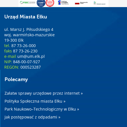
Urząd Miasta Ełku
ul. Marsz J. Piłsudskiego 4
woj. warmińsko-mazurskie
19-300 Ełk
tel.
87 73-26-000
faks
87 73-26-230
e-mail
um@um.elk.pl
NIP:
848-00-07-927
REGON:
000523287
Polecamy
Załatw sprawy urzędowe przez internet »
Polityka Społeczna miasta Ełku »
Park Naukowo–Technologiczny w Ełku »
Jak postępować z odpadami »