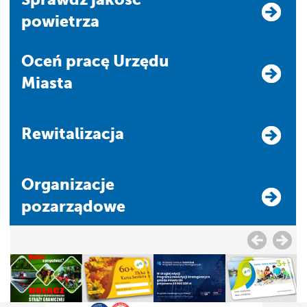
powietrza
Oceń pracę Urzędu
Miasta
Rewitalizacja
Organizacje
pozarządowe