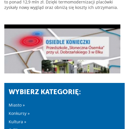
to ponad 12,9 mln zł. Dzięki termomodernizacji placówki
zyskały nowy wygląd oraz obniżą się koszty ich utrzymania.
WYBIERZ KATEGORIĘ:
Miasto »
Konkursy »
Kultura »