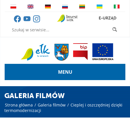
E-URZĄD
MENU
GALERIA FILMÓW
Strona główna
/
Galeria filmów
/
Cieplej i oszczędniej dzięki
termomodernizacji