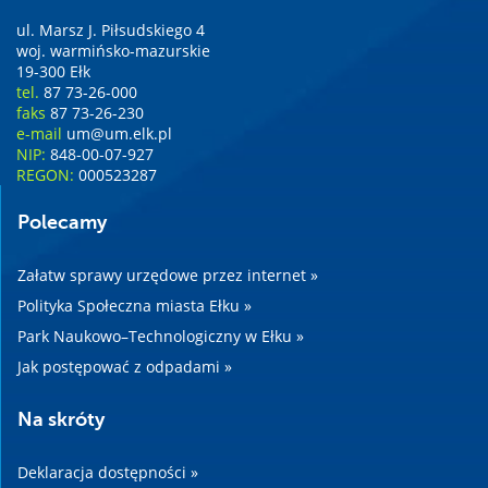
ul. Marsz J. Piłsudskiego 4
woj. warmińsko-mazurskie
19-300 Ełk
tel.
87 73-26-000
faks
87 73-26-230
e-mail
um@um.elk.pl
NIP:
848-00-07-927
REGON:
000523287
Polecamy
Załatw sprawy urzędowe przez internet »
Polityka Społeczna miasta Ełku »
Park Naukowo–Technologiczny w Ełku »
Jak postępować z odpadami »
Na skróty
Deklaracja dostępności »