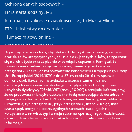
Ochrona danych osobowych »
Ełcka Karta Rodziny 3+ »
Informacja o zakresie działalności Urzędu Miasta Ełku »
ETR - tekst łatwy do czytania »
Tłumacz migowy online »
Umów wizytę w urzędzie »
Używamy plików cookies, aby ułatwić Ci korzystanie z naszego serwisu
Drogi »
oraz do celów statystycznych. Jeśli nie blokujesz tych plików, to zgadzasz
się na ich użycie oraz zapisanie w pamięci urządzenia. Pamiętaj, że
możesz samodzielnie zarządzać cookies, zmieniając ustawienia
Warto zobaczyć
przeglądarki.Realizując rozporządzenie Parlamentu Europejskiego i Rady
Unii Europejskiej "2016/679" z dnia 27 kwietnia 2016 r. w sprawie
ochrony osób fizycznych w związku z przetwarzaniem danych
Park linowy »
osobowych i w sprawie swobodnego przepływu takich danych oraz
uchylenia dyrektywy "95/46/WE" (tzw. „RODO”) uprzejmie informujemy,
Park Wodny »
że do przetwarzania wykorzystywane będą następujące dane: adres IP
Lodowisko »
twojego urządzenia, adres URL żądania, nazwa domeny, identyfikator
urządzenia, typ przeglądarki, język przeglądarki, liczba kliknięć, ilość
KINOECK »
czasu spędzonego na poszczególnych stronach, data i godzina
korzystania z serwisu, typ i wersja systemu operacyjnego, rozdzielczość
Muzeum »
ekranu, dane zbierane w dziennikach serwera, a także inne podobne
informacje.