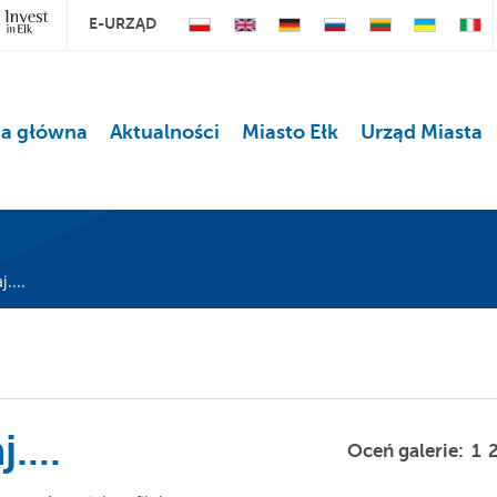
E-URZĄD
na główna
Aktualności
Miasto Ełk
Urząd Miasta
....
....
Oceń galerie:
1