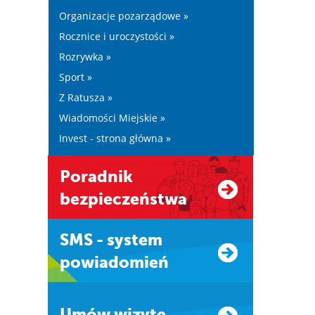
Organizacje pozarządowe »
Rocznice i uroczystości »
Rozrywka »
Sport »
Z Ratusza »
Wiadomości Miejskie »
Invest - strona główna »
Poradnik
bezpieczeństwa
SMS - system
powiadomień
Umów wizytę