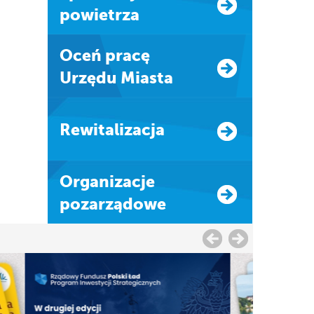
powietrza
Oceń pracę
Urzędu Miasta
Rewitalizacja
Organizacje
pozarządowe