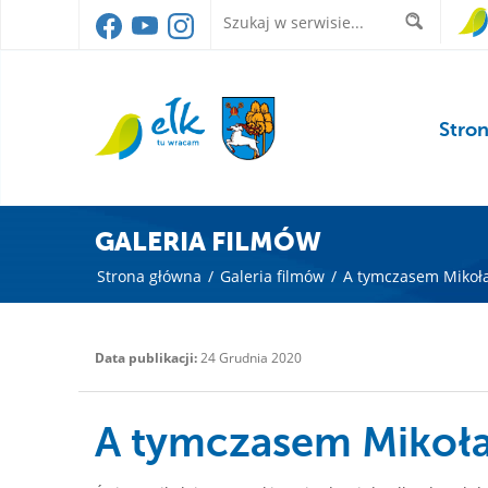
Stro
GALERIA FILMÓW
Strona główna
/
Galeria filmów
/
A tymczasem Mikołaj
Data publikacji:
24 Grudnia 2020
A tymczasem Mikołaj