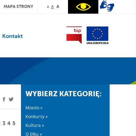
MAPA STRONY
A
A
A
Kontakt
WYBIERZ KATEGORIĘ:
Miasto »
Konkursy »
2
3
4
5
Kultura »
O Ełku »