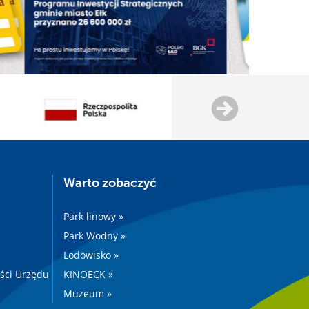
Warto zobaczyć
Park linowy »
Park Wodny »
Lodowisko »
ości Urzędu
KINOECK »
Muzeum »