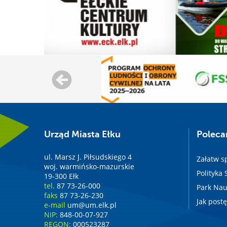
Urząd Miasta Ełku
Polec
ul. Marsz J. Piłsudskiego 4
Załatw s
woj. warmińsko-mazurskie
Polityka
19-300 Ełk
tel.
87 73-26-000
Park Nau
faks
87 73-26-230
Jak post
e-mail
um@um.elk.pl
NIP:
848-00-07-927
REGON:
000523287