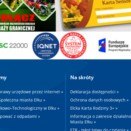
amy
Na skróty
prawy urzędowe przez internet »
Deklaracja dostępności »
 Społeczna miasta Ełku »
Ochrona danych osobowych »
kowo–Technologiczny w Ełku »
Ełcka Karta Rodziny 3+ »
ępować z odpadami »
Informacja o zakresie działaln
Miasta Ełku »
ETR - tekst łatwy do czytania »