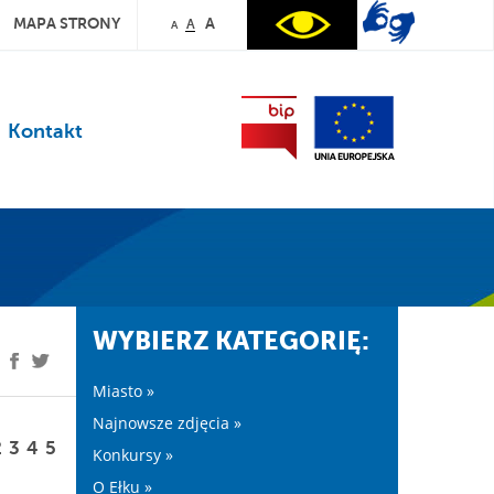
MAPA STRONY
A
A
A
Kontakt
WYBIERZ KATEGORIĘ:
Miasto »
Najnowsze zdjęcia »
2
3
4
5
Konkursy »
O Ełku »