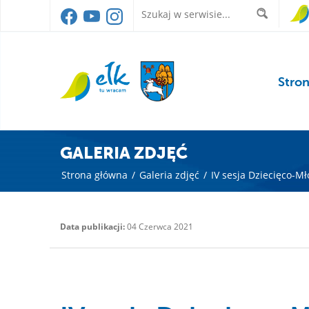
Stro
GALERIA ZDJĘĆ
Strona główna
/
Galeria zdjęć
/
IV sesja Dziecięco-M
Data publikacji:
04 Czerwca 2021