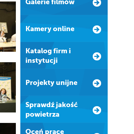
Galerie filmów
Kamery online
Katalog firm i
instytucji
Projekty unijne
Sprawdź jakość
powietrza
Oceń pracę