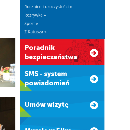
Rocznice i uroczystości »
Rozrywka »
Sport »
Z Ratusza »
Poradnik
bezpieczeństwa
SMS - system
powiadomień
Umów wizytę