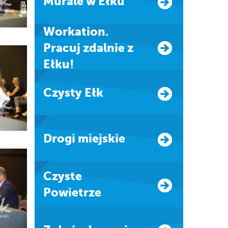
Murale w Ełku
Workation.
Pracuj zdalnie z
Ełku!
Czysty Ełk
Drogi miejskie
Czyste
Powietrze