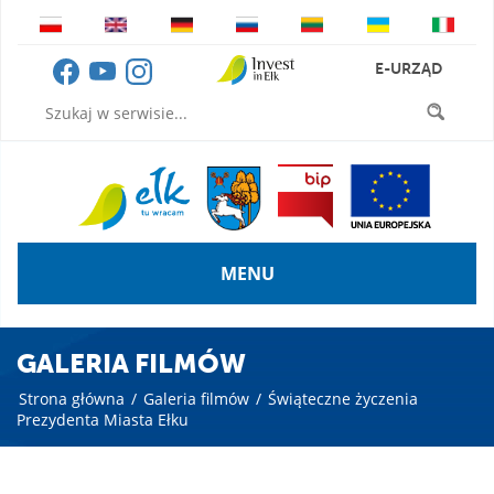
E-URZĄD
MENU
GALERIA FILMÓW
Strona główna
/
Galeria filmów
/
Świąteczne życzenia
Prezydenta Miasta Ełku