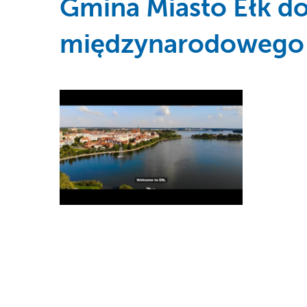
Gmina Miasto Ełk d
międzynarodowego