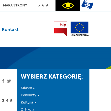
MAPA STRONY
A
A
A
Kontakt
WYBIERZ KATEGORIĘ:
Miasto »
Konkursy »
2
3
4
5
Kultura »
O Ełku »