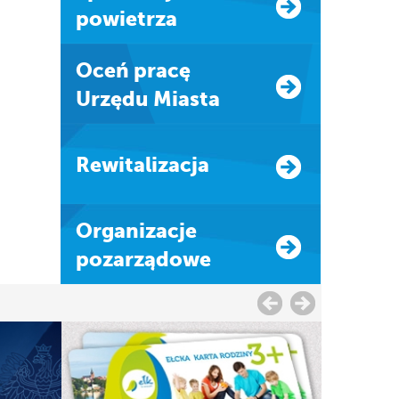
powietrza
Oceń pracę
Urzędu Miasta
Rewitalizacja
Organizacje
pozarządowe