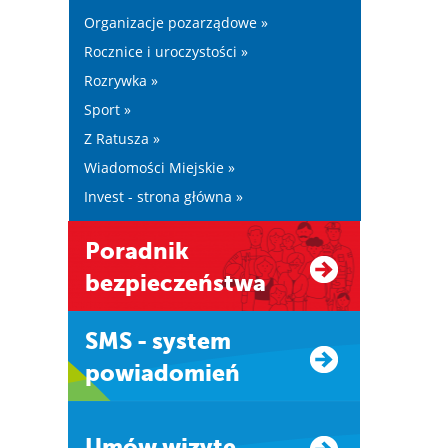
Organizacje pozarządowe »
Rocznice i uroczystości »
Rozrywka »
Sport »
Z Ratusza »
Wiadomości Miejskie »
Invest - strona główna »
Poradnik
bezpieczeństwa
SMS - system
powiadomień
Umów wizytę