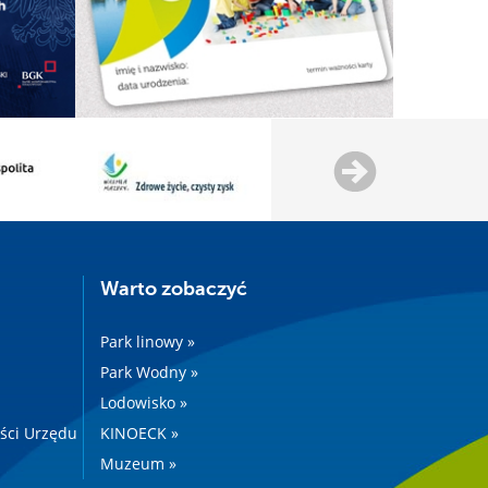
Warto zobaczyć
Park linowy »
Park Wodny »
Lodowisko »
ości Urzędu
KINOECK »
Muzeum »