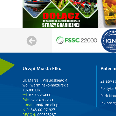
Urząd Miasta Ełku
Polec
ul. Marsz J. Piłsudskiego 4
Załatw s
woj. warmińsko-mazurskie
Polityka
19-300 Ełk
tel.
87 73-26-000
Park Nau
faks
87 73-26-230
Jak post
e-mail
um@um.elk.pl
NIP:
848-00-07-927
REGON:
000523287