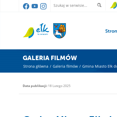
Stro
GALERIA FILMÓW
Strona główna
/
Galeria filmów
/
Gmina Miasto Ełk 
Data publikacji:
18 Lutego 2025