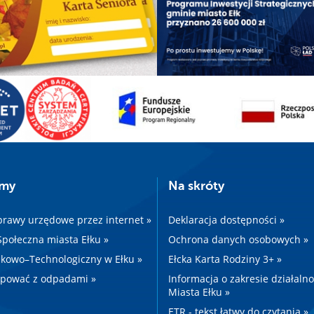
amy
Na skróty
prawy urzędowe przez internet »
Deklaracja dostępności »
 Społeczna miasta Ełku »
Ochrona danych osobowych »
kowo–Technologiczny w Ełku »
Ełcka Karta Rodziny 3+ »
ępować z odpadami »
Informacja o zakresie działaln
Miasta Ełku »
ETR - tekst łatwy do czytania »