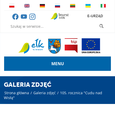
E-URZĄD
MENU
GALERIA ZDJĘĆ
Strona główna
/
Galeria zdjęć
/
105. rocznica "Cudu nad
Wisłą"