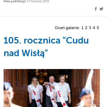
Data publikacji:
15 Sierpnia 2025
Oceń galerie:
1
2
3
4
5
105. rocznica "Cudu
nad Wisłą"