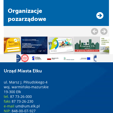
Organizacje
pozarządowe
Urząd Miasta Ełku
ul. Marsz J. Piłsudskiego 4
woj. warmińsko-mazurskie
19-300 Ełk
tel.
87 73-26-000
faks
87 73-26-230
e-mail
um@um.elk.pl
NIP:
848-00-07-927