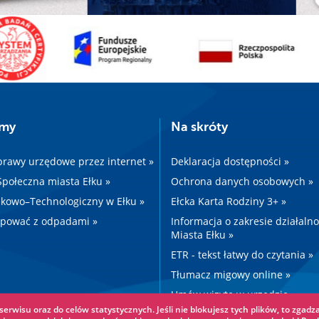
amy
Na skróty
prawy urzędowe przez internet »
Deklaracja dostępności »
 Społeczna miasta Ełku »
Ochrona danych osobowych »
kowo–Technologiczny w Ełku »
Ełcka Karta Rodziny 3+ »
ępować z odpadami »
Informacja o zakresie działaln
Miasta Ełku »
ETR - tekst łatwy do czytania »
Tłumacz migowy online »
Umów wizytę w urzędzie »
erwisu oraz do celów statystycznych. Jeśli nie blokujesz tych plików, to zgadza
Drogi »