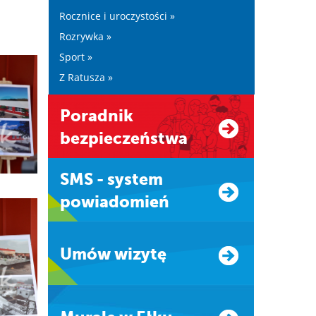
Rocznice i uroczystości »
Rozrywka »
Sport »
Z Ratusza »
Poradnik
bezpieczeństwa
SMS - system
powiadomień
Umów wizytę