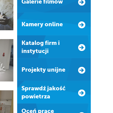
Galerie filmów
Kamery online
Katalog firm i
instytucji
Projekty unijne
Sprawdź jakość
powietrza
Oceń pracę