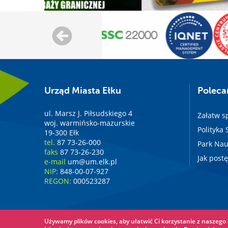
Urząd Miasta Ełku
Polec
ul. Marsz J. Piłsudskiego 4
Załatw s
woj. warmińsko-mazurskie
Polityka
19-300 Ełk
tel.
87 73-26-000
Park Nau
faks
87 73-26-230
Jak post
e-mail
um@um.elk.pl
NIP:
848-00-07-927
REGON:
000523287
Używamy plików cookies, aby ułatwić Ci korzystanie z naszego s