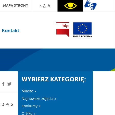
MAPA STRONY
A
A
A
Kontakt
WYBIERZ KATEGORIĘ:
Miasto »
Najnowsze zdjęcia »
2
3
4
5
Konkursy »
O Ełku »