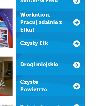
Murale w Ełku
Workation.
Pracuj zdalnie z
Ełku!
Czysty Ełk
Drogi miejskie
Czyste
Powietrze