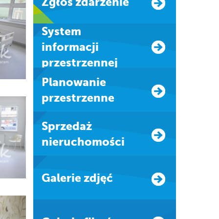
Zgłoś zdarzenie
system
informacji
przestrzennej
Planowanie
przestrzenne
Sprzedaż
nieruchomości
Galerie zdjęć