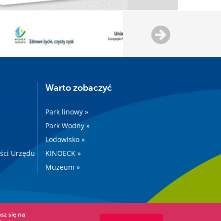
Warto zobaczyć
Park linowy »
Park Wodny »
Lodowisko »
ości Urzędu
KINOECK »
Muzeum »
sz się na