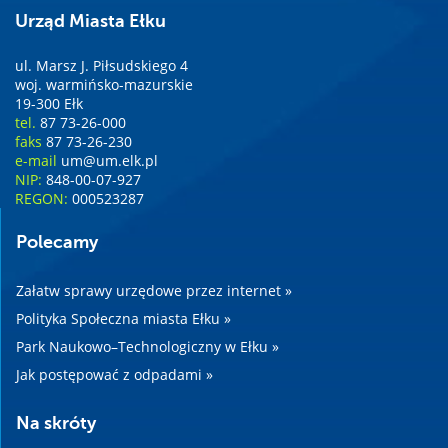
Urząd Miasta Ełku
ul. Marsz J. Piłsudskiego 4
woj. warmińsko-mazurskie
19-300 Ełk
tel.
87 73-26-000
faks
87 73-26-230
e-mail
um@um.elk.pl
NIP:
848-00-07-927
REGON:
000523287
Polecamy
Załatw sprawy urzędowe przez internet »
Polityka Społeczna miasta Ełku »
Park Naukowo–Technologiczny w Ełku »
Jak postępować z odpadami »
Na skróty