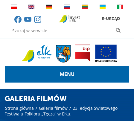
E-URZĄD
MENU
GALERIA FILMÓW
Strona główna
/
Galeria filmów
/
23. edycja Światowego
Festiwalu Folkloru „Tęcza” w Ełku.