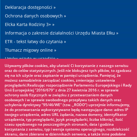
Deklaracja dostępności »
Ochrona danych osobowych »
Ełcka Karta Rodziny 3+ »
Informacja o zakresie działalności Urzędu Miasta Ełku »
ETR - tekst łatwy do czytania »
Tłumacz migowy online »
Umów wizytę w urzędzie »
Używamy plików cookies, aby ułatwić Ci korzystanie z naszego serwisu
Drogi »
oraz do celów statystycznych. Jeśli nie blokujesz tych plików, to zgadzasz
się na ich użycie oraz zapisanie w pamięci urządzenia. Pamiętaj, że
możesz samodzielnie zarządzać cookies, zmieniając ustawienia
Warto zobaczyć
przeglądarki.Realizując rozporządzenie Parlamentu Europejskiego i Rady
Unii Europejskiej "2016/679" z dnia 27 kwietnia 2016 r. w sprawie
ochrony osób fizycznych w związku z przetwarzaniem danych
Park linowy »
osobowych i w sprawie swobodnego przepływu takich danych oraz
uchylenia dyrektywy "95/46/WE" (tzw. „RODO”) uprzejmie informujemy,
Park Wodny »
że do przetwarzania wykorzystywane będą następujące dane: adres IP
Lodowisko »
twojego urządzenia, adres URL żądania, nazwa domeny, identyfikator
urządzenia, typ przeglądarki, język przeglądarki, liczba kliknięć, ilość
KINOECK »
czasu spędzonego na poszczególnych stronach, data i godzina
korzystania z serwisu, typ i wersja systemu operacyjnego, rozdzielczość
Muzeum »
ekranu, dane zbierane w dziennikach serwera, a także inne podobne