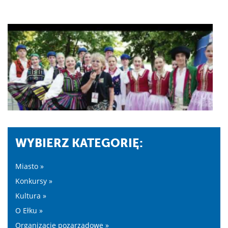
WYBIERZ KATEGORIĘ:
Miasto »
Konkursy »
Kultura »
O Ełku »
Organizacje pozarządowe »