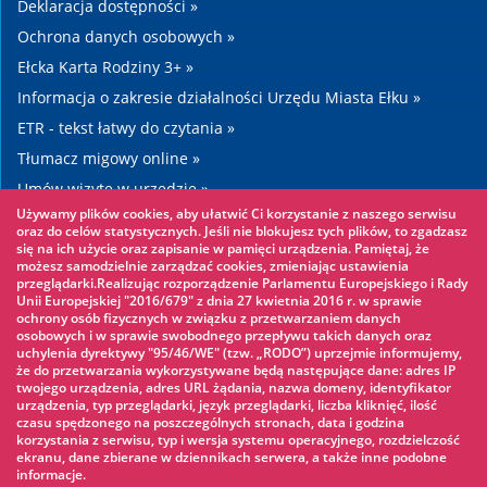
Deklaracja dostępności »
Ochrona danych osobowych »
Ełcka Karta Rodziny 3+ »
Informacja o zakresie działalności Urzędu Miasta Ełku »
ETR - tekst łatwy do czytania »
Tłumacz migowy online »
Umów wizytę w urzędzie »
Używamy plików cookies, aby ułatwić Ci korzystanie z naszego serwisu
Drogi »
oraz do celów statystycznych. Jeśli nie blokujesz tych plików, to zgadzasz
się na ich użycie oraz zapisanie w pamięci urządzenia. Pamiętaj, że
możesz samodzielnie zarządzać cookies, zmieniając ustawienia
Warto zobaczyć
przeglądarki.Realizując rozporządzenie Parlamentu Europejskiego i Rady
Unii Europejskiej "2016/679" z dnia 27 kwietnia 2016 r. w sprawie
ochrony osób fizycznych w związku z przetwarzaniem danych
Park linowy »
osobowych i w sprawie swobodnego przepływu takich danych oraz
uchylenia dyrektywy "95/46/WE" (tzw. „RODO”) uprzejmie informujemy,
Park Wodny »
że do przetwarzania wykorzystywane będą następujące dane: adres IP
Lodowisko »
twojego urządzenia, adres URL żądania, nazwa domeny, identyfikator
urządzenia, typ przeglądarki, język przeglądarki, liczba kliknięć, ilość
KINOECK »
czasu spędzonego na poszczególnych stronach, data i godzina
korzystania z serwisu, typ i wersja systemu operacyjnego, rozdzielczość
Muzeum »
ekranu, dane zbierane w dziennikach serwera, a także inne podobne
informacje.