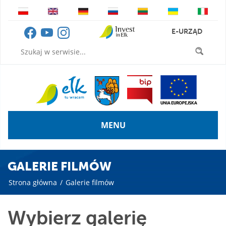
E-URZĄD
MENU
GALERIE FILMÓW
Strona główna
/
Galerie filmów
Wybierz galerię