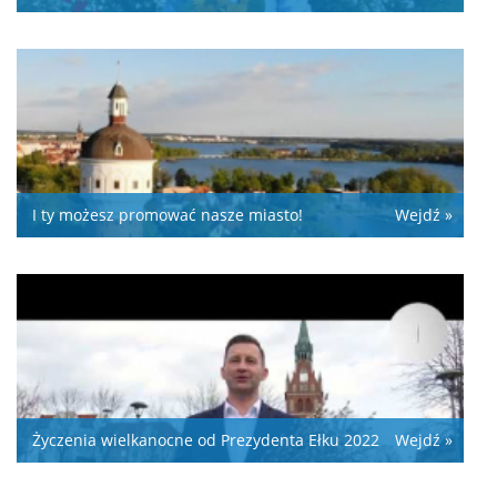
I ty możesz promować nasze miasto!
Wejdź »
Życzenia wielkanocne od Prezydenta Ełku 2022
Wejdź »