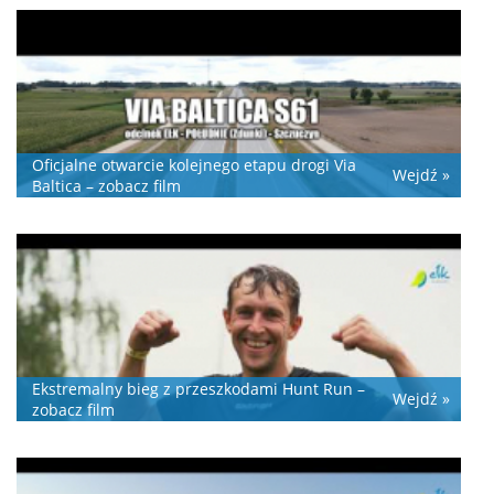
Oficjalne otwarcie kolejnego etapu drogi Via
Wejdź »
Baltica – zobacz film
Ekstremalny bieg z przeszkodami Hunt Run –
Wejdź »
zobacz film