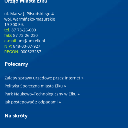
Urząd Miasta Ełku
ul. Marsz J. Piłsudskiego 4
woj. warmińsko-mazurskie
19-300 Ełk
tel.
87 73-26-000
faks
87 73-26-230
e-mail
um@um.elk.pl
NIP:
848-00-07-927
REGON:
000523287
Polecamy
Załatw sprawy urzędowe przez internet »
Polityka Społeczna miasta Ełku »
Park Naukowo–Technologiczny w Ełku »
Jak postępować z odpadami »
Na skróty