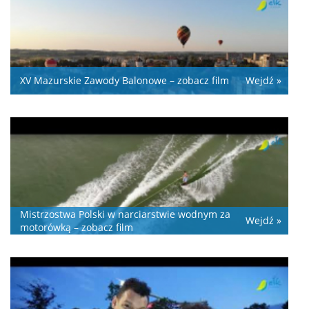
XV Mazurskie Zawody Balonowe – zobacz film
Wejdź »
Mistrzostwa Polski w narciarstwie wodnym za
Wejdź »
motorówką – zobacz film