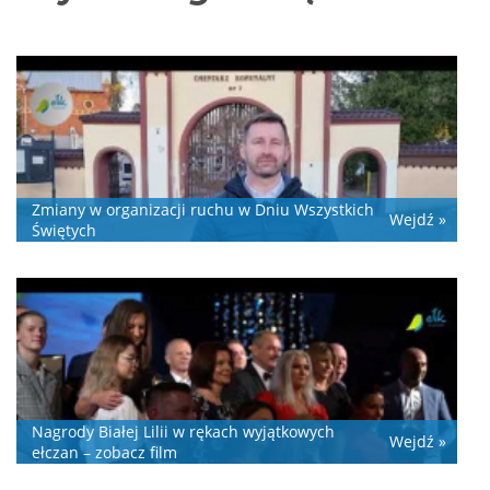
Zmiany w organizacji ruchu w Dniu Wszystkich
Wejdź »
Świętych
Nagrody Białej Lilii w rękach wyjątkowych
Wejdź »
ełczan – zobacz film