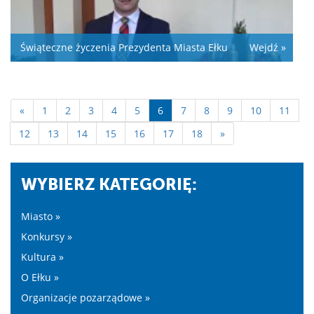
Świąteczne życzenia Prezydenta Miasta Ełku
Wejdź »
«
1
2
3
4
5
6
7
8
9
10
11
12
13
14
15
16
17
18
»
WYBIERZ KATEGORIĘ:
Miasto »
Konkursy »
Kultura »
O Ełku »
Organizacje pozarządowe »