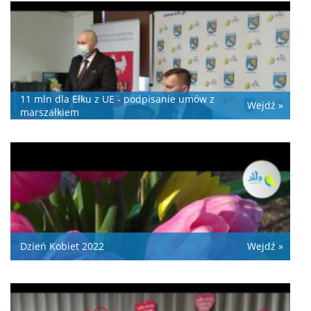
11 mln dla Ełku z UE - podpisanie umów z
Wejdź »
marszałkiem
Dzień Kobiet 2022
Wejdź »