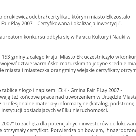
rukiewicz odebrał certyfikat, którym miasto Ełk zostało
ir Play 2007 – Certyfikowana Lokalizacja Inwestycji”.
laureatom konkursu odbyła się w Pałacu Kultury i Nauki w
153 gminy z całego kraju. Miasto Ełk uczestniczyło w konkur
 W województwie warmińsko-mazurskim to jedyne srednie mia
ałe miasta i miasteczka oraz gminy wiejskie certyfikaty otrzy
ablice z logo i napisem "EŁK - Gmina Fair PLay 2007 -
 trwają też końcowe prace nad utworzeniem w Urzędzie Miast
ż profesjonalne materiały informacyjne (katalog, podstronę
h instytucji posiadajacych w Ełku nieruchomości.
y 2007” to zachęta dla potencjalnych inwestorów do lokowan
re otrzymały certyfikat. Potwierdza on bowiem, iż nagrodzon