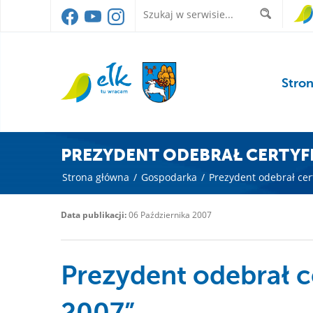
Stro
PREZYDENT ODEBRAŁ CERTYFIK
Strona główna
/
Gospodarka
/
Prezydent odebrał cert
Data publikacji:
06 Października 2007
Prezydent odebrał ce
2007”