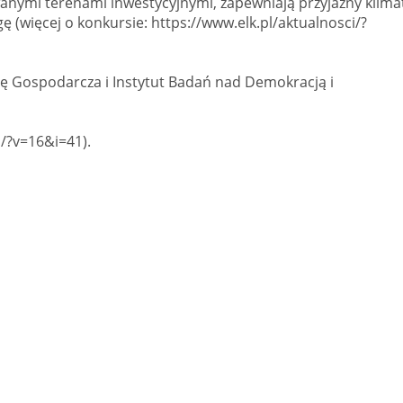
anymi terenami inwestycyjnymi, zapewniają przyjazny klima
ę (więcej o konkursie: https://www.elk.pl/aktualnosci/?
bę Gospodarcza i Instytut Badań nad Demokracją i
a/?v=16&i=41).