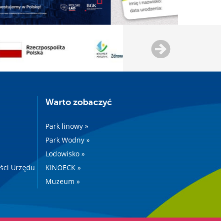
Warto zobaczyć
Park linowy »
Park Wodny »
Lodowisko »
ości Urzędu
KINOECK »
Muzeum »