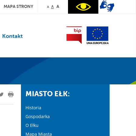
MAPA STRONY
A
A
A
Kontakt
MIASTO EŁK:
Historia
Gospodarka
O Ełku
Mapa Miasta