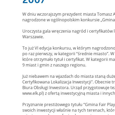
W dniu wczorajszym prezydent miasta Tomasz And
nagrodzone w ogólnopolskim konkursie „Gmina Fa
Uroczysta gala wręczenia nagród i certyfikatów 
Warszawie.
To już VI edycja konkursu, w którym nagrodzono 
po raz pierwszy, w kategorii “średnie miasto”.
które otrzymało tytuł i certyfikat. W kategorii m
9 miast i gmin z naszego regionu.
Już niebawem na wjazdach do miasta staną duże t
Certyfikowana Lokalizacja Inwestycji". Obecnie
Biura Obsługi Inwestora. Urząd przygotowuje te
www.elk.pl) z ofertą inwestycyjną miasta i innyc
Przyznanie prestiżowego tytułu “Gmina Fair Pla
swoich inwestycji właśnie na tych terenach, któ