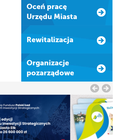
Oceń pracę
Urzędu Miasta
Rewitalizacja
Organizacje
pozarządowe