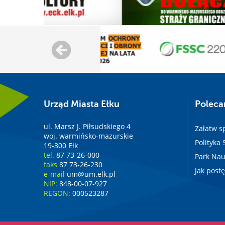
Urząd Miasta Ełku
Polec
ul. Marsz J. Piłsudskiego 4
Załatw s
woj. warmińsko-mazurskie
Polityka
19-300 Ełk
tel.
87 73-26-000
Park Nau
faks
87 73-26-230
Jak post
e-mail
um@um.elk.pl
NIP:
848-00-07-927
REGON:
000523287