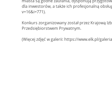
miasta są godne zaufania, dysponują przygotow
dla inwestorów, a także ich profesjonalną obsług
v=16&i=771).
Konkurs zorganizowany został przez Krajową Iz
Przedsiębiorstwem Prywatnym.
(Więcej zdjęć w galerii: https://www.elk.pl/galeri