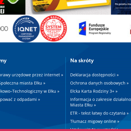
amy
Na skróty
prawy urzędowe przez internet »
Deklaracja dostępności »
 Społeczna miasta Ełku »
Ochrona danych osobowych »
kowo–Technologiczny w Ełku »
Ełcka Karta Rodziny 3+ »
ępować z odpadami »
Informacja o zakresie działaln
Miasta Ełku »
ETR - tekst łatwy do czytania »
Tłumacz migowy online »
Umów wizytę w urzędzie »